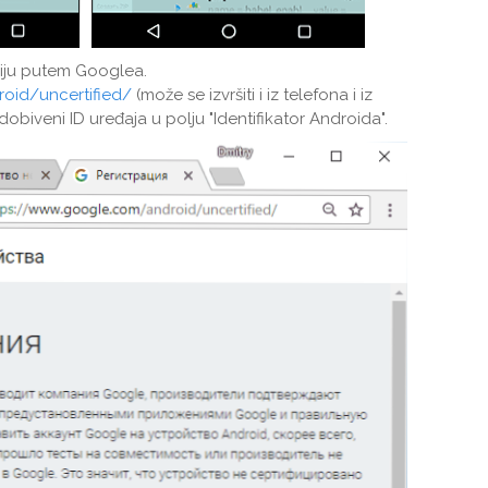
ciju putem Googlea.
oid/uncertified/
(može se izvršiti i iz telefona i iz
obiveni ID uređaja u polju "Identifikator Androida".