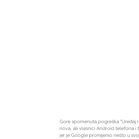
Gore spomenuta pogreška "Uređaj nij
nova, ali vlasnici Android telefona i
jer je Google promijenio nešto u svojo