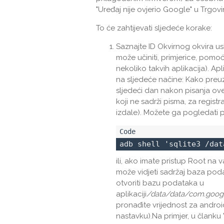
"Uređaj nije ovjerio Google" u Trgovin
To će zahtijevati sljedeće korake:
Saznajte ID Okvirnog okvira u
može učiniti, primjerice, pomoću
nekoliko takvih aplikacija). A
na sljedeće načine: Kako preuz
sljedeći dan nakon pisanja ove
koji ne sadrži pisma, za regist
izdale). Možete ga pogledat
adb shell 'sqlite3 /dat
ili, ako imate pristup Root na
može vidjeti sadržaj baza poda
otvoriti bazu podataka u
aplikaciji
/data/data/com.googl
pronađite vrijednost za android
nastavku).Na primjer, u članku 