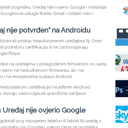
iješiti pogrešku. Uređaj nije ovjerio Google i nastavlja
 Googleove usluge (Karte, Gmail i ostale), kao i
j nije potvrđen" na Androidu
okirati pristup neautoriziranim uređajima (tj. Onim
ili potrebnu certifikaciju ili ne zadovoljavaju
gle Playa.
eške na uređajima s prilagođenim firmverom, no sada
ne samo na neslužbenom firmwareu, ali i na
o i na emulatorima sustava Android.
nedostatkom certifikacije na jeftinim Android
iju, moraju zadovoljavati specifične zahtjeve
 Uređaj nije ovjerio Google
trirati svoj neovjereni telefon ili tablet (ili uređaj s
u upotrebu na Googleu, nakon čega se pogreška