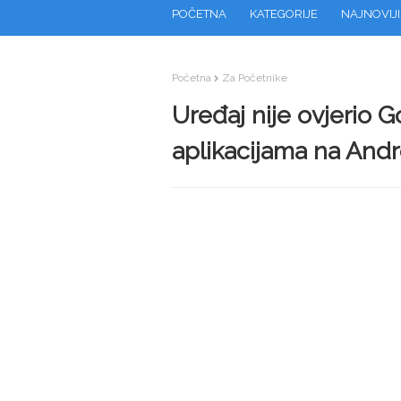
POČETNA
KATEGORIJE
NAJNOVIJI
Početna
Za Početnike
Uređaj nije ovjerio G
aplikacijama na Andr