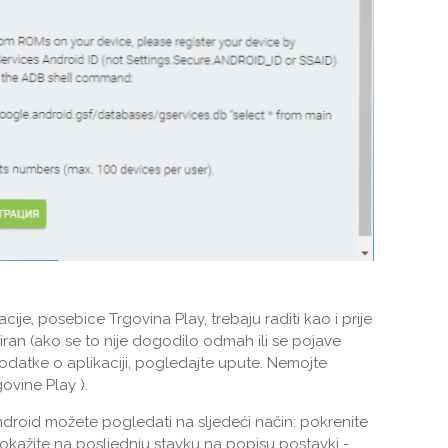
ije, posebice Trgovina Play, trebaju raditi kao i prije
riran (ako se to nije dogodilo odmah ili se pojave
odatke o aplikaciji, pogledajte upute. Nemojte
ovine Play ).
ndroid možete pogledati na sljedeći način: pokrenite
 pokažite na posljednju stavku na popisu postavki -