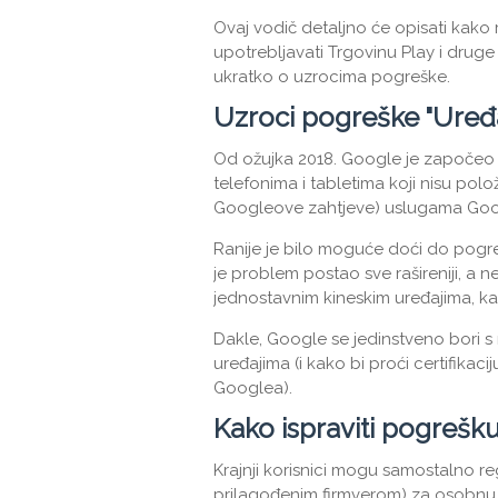
Ovaj vodič detaljno će opisati kako r
upotrebljavati Trgovinu Play i druge
ukratko o uzrocima pogreške.
Uzroci pogreške "Uređa
Od ožujka 2018. Google je započeo bl
telefonima i tabletima koji nisu polož
Googleove zahtjeve) uslugama Goo
Ranije je bilo moguće doći do pogr
je problem postao sve rašireniji, a 
jednostavnim kineskim uređajima, ka
Dakle, Google se jedinstveno bori s 
uređajima (i kako bi proći certifikac
Googlea).
Kako ispraviti pogrešku
Krajnji korisnici mogu samostalno regis
prilagođenim firmverom) za osobn