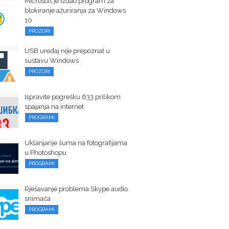
Microsoft je izdao program za
blokiranje ažuriranja za Windows
10
PROZORI
USB uređaj nije prepoznat u
sustavu Windows
PROZORI
Ispravite pogrešku 633 prilikom
spajanja na internet
PROGRAMI
Uklanjanje šuma na fotografijama
u Photoshopu
PROGRAMI
Rješavanje problema Skype audio
snimača
PROGRAMI