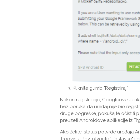
Kliknite gumb "Registriraj".
Nakon registracije, Googleove aplikac
bez poruka da uređaj nije bio regist
druge pogreške, pokušajte očistiti p
preuzeti Androidove aplikacije iz Trg
Ako želite, status potvrde uređaja A
Trgovinu Play, otvorite "Postavke" i