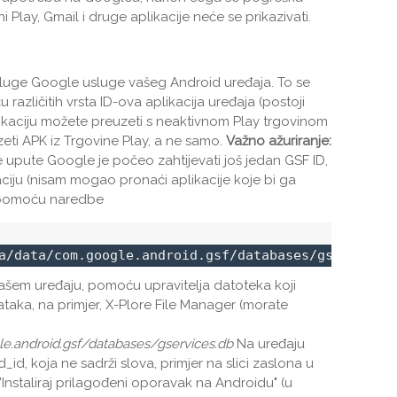
i Play, Gmail i druge aplikacije neće se prikazivati.
sluge Google usluge vašeg Android uređaja. To se
 različitih vrsta ID-ova aplikacija uređaja (postoji
plikaciju možete preuzeti s neaktivnom Play trgovinom
eti APK iz Trgovine Play, a ne samo.
Važno ažuriranje:
 upute Google je počeo zahtijevati još jedan GSF ID,
raciju (nisam mogao pronaći aplikacije koje bi ga
i pomoću naredbe
a/data/com.google.android.gsf/databases/gservices.
 vašem uređaju, pomoću upravitelja datoteka koji
taka, na primjer, X-Plore File Manager (morate
e.android.gsf/databases/gservices.db
Na uređaju
_id, koja ne sadrži slova, primjer na slici zaslona u
"Instaliraj prilagođeni oporavak na Androidu" (u