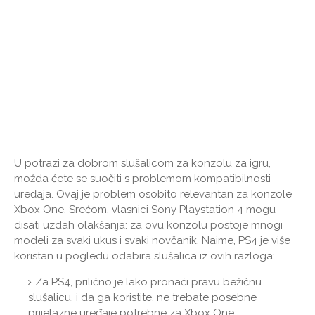
U potrazi za dobrom slušalicom za konzolu za igru,
možda ćete se suočiti s problemom kompatibilnosti
uređaja. Ovaj je problem osobito relevantan za konzole
Xbox One. Srećom, vlasnici Sony Playstation 4 mogu
disati uzdah olakšanja: za ovu konzolu postoje mnogi
modeli za svaki ukus i svaki novčanik. Naime, PS4 je više
koristan u pogledu odabira slušalica iz ovih razloga:
Za PS4, prilično je lako pronaći pravu bežičnu
slušalicu, i da ga koristite, ne trebate posebne
prijelazne uređaje potrebne za Xbox One.