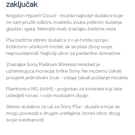
zaključak
Kingston HyperX Cloud - možda najbolje slušalice koje
će vam pružiti odličnu kvalitetu zvuka prilikom slušanja
glazbe i igara. Nemojte imati značajku bežične veze.
PS4 bežična stereo slušalica 2.0 je čvrsta opcija i
troškovno učinkovit model, ali se plaši zbog svoje
nepouzdanosti. Najbolji izbor za pedantne domaćine.
Značajka Sony Platinum Wireless Headset je
uznemirujuća inovacija tvrtke Sony. Ne možemo čekati
provjeriti jedinstveni zvuk - ostaje čekati puštanje modela.
Plantronics RIG 500HS - pogodan za korisnike koji žele
uštedjeti novac i vole modularni dizajn.
Stereo slušalice za uši za Sony PS4 - slušalice koje se
mogu povezati s drugim uređajima. Izvrsni izbor zbog
svoje svestranosti.