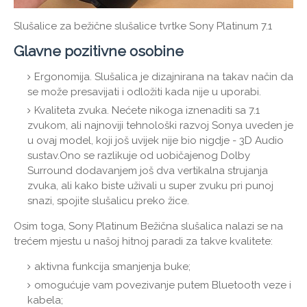
Slušalice za bežične slušalice tvrtke Sony Platinum 7.1
Glavne pozitivne osobine
Ergonomija. Slušalica je dizajnirana na takav način da
se može presavijati i odložiti kada nije u uporabi.
Kvaliteta zvuka. Nećete nikoga iznenaditi sa 7.1
zvukom, ali najnoviji tehnološki razvoj Sonya uveden je
u ovaj model, koji još uvijek nije bio nigdje - 3D Audio
sustav.Ono se razlikuje od uobičajenog Dolby
Surround dodavanjem još dva vertikalna strujanja
zvuka, ali kako biste uživali u super zvuku pri punoj
snazi, spojite slušalicu preko žice.
Osim toga, Sony Platinum Bežična slušalica nalazi se na
trećem mjestu u našoj hitnoj paradi za takve kvalitete:
aktivna funkcija smanjenja buke;
omogućuje vam povezivanje putem Bluetooth veze i
kabela;