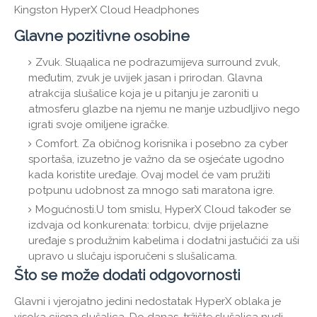
Kingston HyperX Cloud Headphones
Glavne pozitivne osobine
Zvuk. Sluąalica ne podrazumijeva surround zvuk,
međutim, zvuk je uvijek jasan i prirodan. Glavna
atrakcija slušalice koja je u pitanju je zaroniti u
atmosferu glazbe na njemu ne manje uzbudljivo nego
igrati svoje omiljene igračke.
Comfort. Za običnog korisnika i posebno za cyber
sportaša, izuzetno je važno da se osjećate ugodno
kada koristite uređaje. Ovaj model će vam pružiti
potpunu udobnost za mnogo sati maratona igre.
Mogućnosti.U tom smislu, HyperX Cloud također se
izdvaja od konkurenata: torbicu, dvije prijelazne
uređaje s produžnim kabelima i dodatni jastučići za uši
upravo u slučaju isporučeni s slušalicama.
Što se može dodati odgovornosti
Glavni i vjerojatno jedini nedostatak HyperX oblaka je
visoka cijena slušalica. Do danas, tržište slušalica nudi