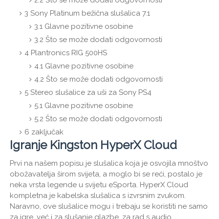
2.2
Što se može dodati odgovornosti
3
Sony Platinum bežična slušalica 7.1
3.1
Glavne pozitivne osobine
3.2
Što se može dodati odgovornosti
4
Plantronics RIG 500HS
4.1
Glavne pozitivne osobine
4.2
Što se može dodati odgovornosti
5
Stereo slušalice za uši za Sony PS4
5.1
Glavne pozitivne osobine
5.2
Što se može dodati odgovornosti
6
zaključak
Igranje Kingston HyperX Cloud
Prvi na našem popisu je slušalica koja je osvojila mnoštvo
obožavatelja širom svijeta, a moglo bi se reći, postalo je
neka vrsta legende u svijetu eSporta. HyperX Cloud
kompletna je kabelska slušalica s izvrsnim zvukom.
Naravno, ove slušalice mogu i trebaju se koristiti ne samo
za igre, već i za slušanje glazbe, za rad s audio