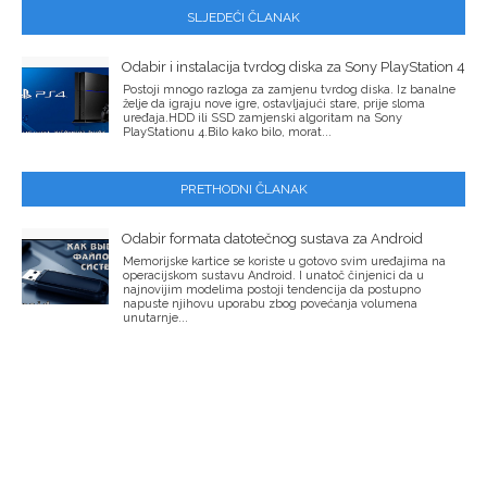
SLJEDEĆI ČLANAK
Odabir i instalacija tvrdog diska za Sony PlayStation 4
Postoji mnogo razloga za zamjenu tvrdog diska. Iz banalne
želje da igraju nove igre, ostavljajući stare, prije sloma
uređaja.HDD ili SSD zamjenski algoritam na Sony
PlayStationu 4.Bilo kako bilo, morat...
PRETHODNI ČLANAK
Odabir formata datotečnog sustava za Android
Memorijske kartice se koriste u gotovo svim uređajima na
operacijskom sustavu Android. I unatoč činjenici da u
najnovijim modelima postoji tendencija da postupno
napuste njihovu uporabu zbog povećanja volumena
unutarnje...