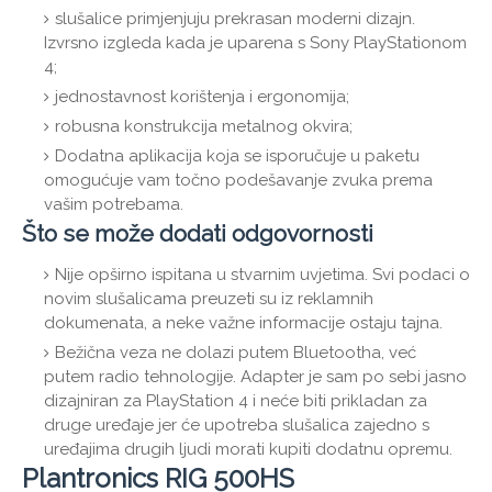
slušalice primjenjuju prekrasan moderni dizajn.
Izvrsno izgleda kada je uparena s Sony PlayStationom
4;
jednostavnost korištenja i ergonomija;
robusna konstrukcija metalnog okvira;
Dodatna aplikacija koja se isporučuje u paketu
omogućuje vam točno podešavanje zvuka prema
vašim potrebama.
Što se može dodati odgovornosti
Nije opširno ispitana u stvarnim uvjetima. Svi podaci o
novim slušalicama preuzeti su iz reklamnih
dokumenata, a neke važne informacije ostaju tajna.
Bežična veza ne dolazi putem Bluetootha, već
putem radio tehnologije. Adapter je sam po sebi jasno
dizajniran za PlayStation 4 i neće biti prikladan za
druge uređaje jer će upotreba slušalica zajedno s
uređajima drugih ljudi morati kupiti dodatnu opremu.
Plantronics RIG 500HS