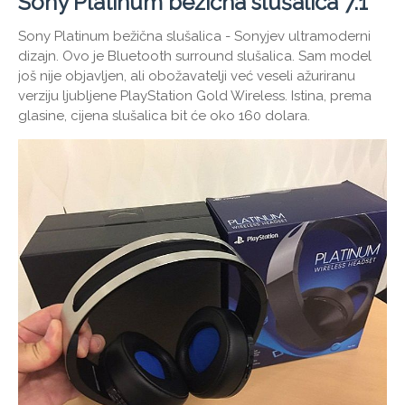
Sony Platinum bežična slušalica 7.1
Sony Platinum bežična slušalica - Sonyjev ultramoderni
dizajn. Ovo je Bluetooth surround slušalica. Sam model
još nije objavljen, ali obožavatelji već veseli ažuriranu
verziju ljubljene PlayStation Gold Wireless. Istina, prema
glasine, cijena slušalica bit će oko 160 dolara.