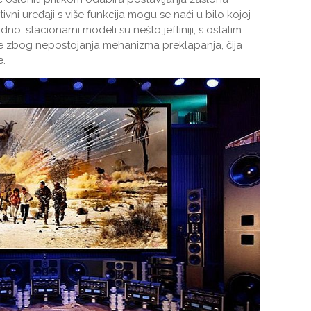
ivni uređaji s više funkcija mogu se naći u bilo kojoj
no, stacionarni modeli su nešto jeftiniji, s ostalim
tiže zbog nepostojanja mehanizma preklapanja, čija
e.