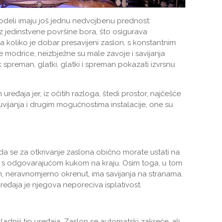
deli imaju još jednu nedvojbenu prednost:
ez jedinstvene površine bora, što osigurava
 koliko je dobar presavijeni zaslon, s konstantnim
 modrice, neizbježne su male zavoje i savijanja
k spreman, glatki, glatki i spreman pokazati izvrsnu
ređaja jer, iz očitih razloga, štedi prostor, najčešće
uvijanja i drugim mogućnostima instalacije, one su
m da se za otkrivanje zaslona obično morate ustati na
jekt s odgovarajućom kukom na kraju. Osim toga, u tom
n, neravnomjerno okrenut, ima savijanja na stranama.
ređaja je njegova neporeciva isplativost.
ikladniji tip uređaja. Zaslon se automatski zakreće, ali