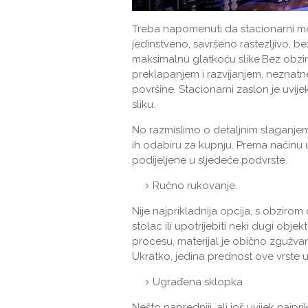
Treba napomenuti da stacionarni mo
jedinstveno, savršeno rastezljivo, b
maksimalnu glatkoću slike.Bez obzira
preklapanjem i razvijanjem, neznatne
površine. Stacionarni zaslon je uvije
sliku.
No razmislimo o detaljnim slaganjem u
ih odabiru za kupnju. Prema načinu 
podijeljene u sljedeće podvrste.
Ručno rukovanje.
Nije najprikladnija opcija, s obziro
stolac ili upotrijebiti neki dugi ob
procesu, materijal je obično zgužva
Ukratko, jedina prednost ove vrste u
Ugrađena sklopka
Nešto napredniji, ali još uvijek najpr