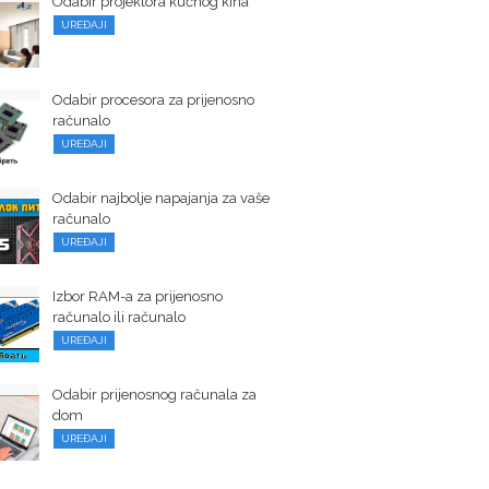
Odabir projektora kućnog kina
UREĐAJI
Odabir procesora za prijenosno
računalo
UREĐAJI
Odabir najbolje napajanja za vaše
računalo
UREĐAJI
Izbor RAM-a za prijenosno
računalo ili računalo
UREĐAJI
Odabir prijenosnog računala za
dom
UREĐAJI