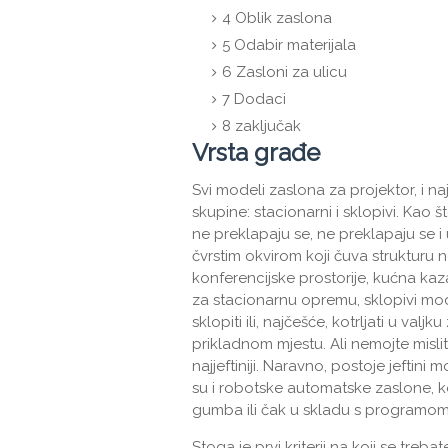
4
Oblik zaslona
5
Odabir materijala
6
Zasloni za ulicu
7
Dodaci
8
zaključak
Vrsta građe
Svi modeli zaslona za projektor, i naj
skupine: stacionarni i sklopivi. Kao 
ne preklapaju se, ne preklapaju se i
čvrstim okvirom koji čuva strukturu 
konferencijske prostorije, kućna kaza
za stacionarnu opremu, sklopivi mod
sklopiti ili, najčešće, kotrljati u va
prikladnom mjestu. Ali nemojte misliti
najjeftiniji. Naravno, postoje jeftini
su i robotske automatske zaslone, ko
gumba ili čak u skladu s programom
Stoga je prvi kriterij na koji se treb