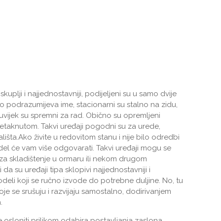
skuplji i najjednostavniji, podijeljeni su u samo dvije
što podrazumijeva ime, stacionarni su stalno na zidu,
 uvijek su spremni za rad. Obično su opremljeni
netaknutom. Takvi uređaji pogodni su za urede,
lišta.Ako živite u redovitom stanu i nije bilo odredbi
el će vam više odgovarati. Takvi uređaji mogu se
ljku za skladištenje u ormaru ili nekom drugom
 da su uređaji tipa sklopivi najjednostavniji i
 modeli koji se ručno izvode do potrebne duljine. No, tu
je se srušuju i razvijaju samostalno, dodirivanjem
.
ate osloniti prilikom odabira postavljanja zaslona