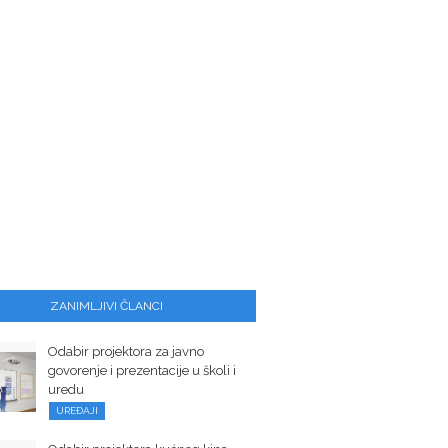
ZANIMLJIVI ČLANCI
Odabir projektora za javno
govorenje i prezentacije u školi i
uredu
UREĐAJI