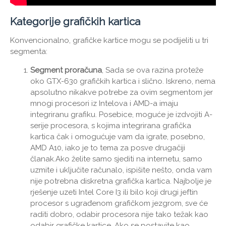
Kategorije grafičkih kartica
Konvencionalno, grafičke kartice mogu se podijeliti u tri
segmenta:
Segment proračuna
, Sada se ova razina proteže
oko GTX-630 grafičkih kartica i slično. Iskreno, nema
apsolutno nikakve potrebe za ovim segmentom jer
mnogi procesori iz Intelova i AMD-a imaju
integriranu grafiku. Posebice, moguće je izdvojiti A-
serije procesora, s kojima integrirana grafička
kartica čak i omogućuje vam da igrate, posebno,
AMD A10, iako je to tema za posve drugačiji
članak.Ako želite samo sjediti na internetu, samo
uzmite i uključite računalo, ispišite nešto, onda vam
nije potrebna diskretna grafička kartica. Najbolje je
rješenje uzeti Intel Core I3 ili bilo koji drugi jeftin
procesor s ugrađenom grafičkom jezgrom, sve će
raditi dobro, odabir procesora nije tako težak kao
odabir grafičke kartice. Ako se postavite kao