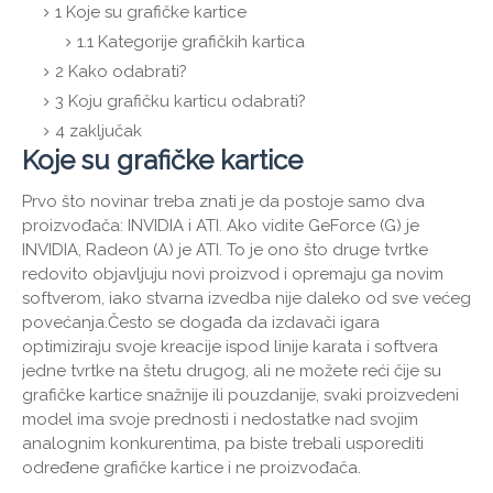
1
Koje su grafičke kartice
1.1
Kategorije grafičkih kartica
2
Kako odabrati?
3
Koju grafičku karticu odabrati?
4
zaključak
Koje su grafičke kartice
Prvo što novinar treba znati je da postoje samo dva
proizvođača: INVIDIA i ATI. Ako vidite GeForce (G) je
INVIDIA, Radeon (A) je ATI. To je ono što druge tvrtke
redovito objavljuju novi proizvod i opremaju ga novim
softverom, iako stvarna izvedba nije daleko od sve većeg
povećanja.Često se događa da izdavači igara
optimiziraju svoje kreacije ispod linije karata i softvera
jedne tvrtke na štetu drugog, ali ne možete reći čije su
grafičke kartice snažnije ili pouzdanije, svaki proizvedeni
model ima svoje prednosti i nedostatke nad svojim
analognim konkurentima, pa biste trebali usporediti
određene grafičke kartice i ne proizvođača.