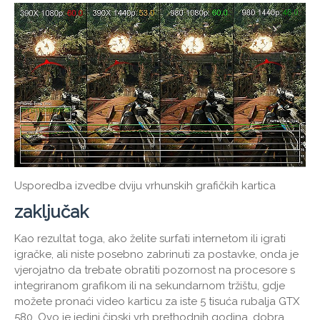
Usporedba izvedbe dviju vrhunskih grafičkih kartica
zaključak
Kao rezultat toga, ako želite surfati internetom ili igrati
igračke, ali niste posebno zabrinuti za postavke, onda je
vjerojatno da trebate obratiti pozornost na procesore s
integriranom grafikom ili na sekundarnom tržištu, gdje
možete pronaći video karticu za iste 5 tisuća rubalja GTX
580. Ovo je jedini čipski vrh prethodnih godina, dobra