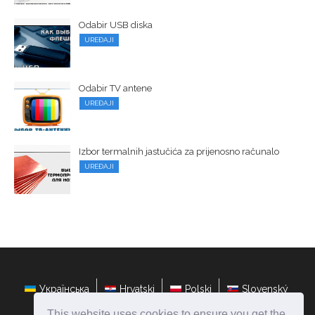
Odabir USB diska
UREĐAJI
Odabir TV antene
UREĐAJI
Izbor termalnih jastučića za prijenosno računalo
UREĐAJI
Українська
Hrvatski
Polski
Slovenský
This website uses cookies to ensure you get the