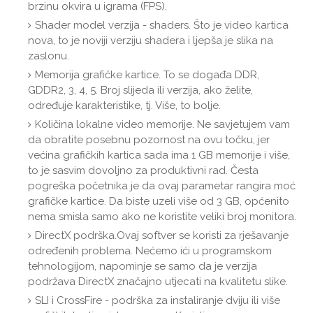
brzinu okvira u igrama (FPS).
Shader model verzija - shaders. Što je video kartica
nova, to je noviji verziju shadera i ljepša je slika na
zaslonu.
Memorija grafičke kartice. To se događa DDR,
GDDR2, 3, 4, 5. Broj slijeda ili verzija, ako želite,
određuje karakteristike, tj. Više, to bolje.
Količina lokalne video memorije. Ne savjetujem vam
da obratite posebnu pozornost na ovu točku, jer
većina grafičkih kartica sada ima 1 GB memorije i više,
to je sasvim dovoljno za produktivni rad. Česta
pogreška početnika je da ovaj parametar rangira moć
grafičke kartice. Da biste uzeli više od 3 GB, općenito
nema smisla samo ako ne koristite veliki broj monitora.
DirectX podrška.Ovaj softver se koristi za rješavanje
određenih problema. Nećemo ići u programskom
tehnologijom, napominje se samo da je verzija
podržava DirectX značajno utjecati na kvalitetu slike.
SLI i CrossFire - podrška za instaliranje dviju ili više