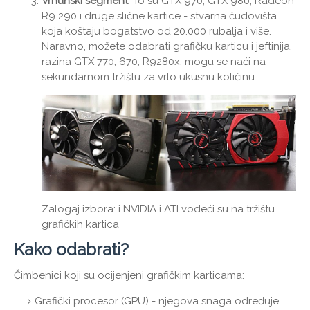
Vrhunski segment
, To su GTX 970, GTX 980, Radeon
R9 290 i druge slične kartice - stvarna čudovišta
koja koštaju bogatstvo od 20.000 rubalja i više.
Naravno, možete odabrati grafičku karticu i jeftinija,
razina GTX 770, 670, R9280x, mogu se naći na
sekundarnom tržištu za vrlo ukusnu količinu.
Zalogaj izbora: i NVIDIA i ATI vodeći su na tržištu
grafičkih kartica
Kako odabrati?
Čimbenici koji su ocijenjeni grafičkim karticama:
Grafički procesor (GPU) - njegova snaga određuje