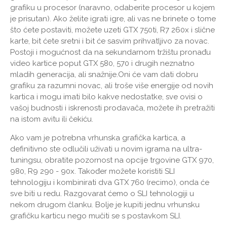
grafiku u procesor (naravno, odaberite procesor u kojem
je prisutan). Ako želite igrati igre, ali vas ne brinete o tome
što ćete postaviti, možete uzeti GTX 750ti, R7 260x i slične
karte, bit ćete sretni i bit će sasvim prihvatljivo za novac.
Postoji i mogućnost da na sekundarnom tržištu pronađu
video kartice poput GTX 580, 570 i drugih neznatno
mladih generacija, ali snažnije.Oni će vam dati dobru
grafiku za razumni novac, ali troše više energije od novih
kartica i mogu imati bilo kakve nedostatke, sve ovisi o
vašoj budnosti i iskrenosti prodavača, možete ih pretražiti
na istom avitu ili čekiću.
Ako vam je potrebna vrhunska grafička kartica, a
definitivno ste odlučili uživati ​​u novim igrama na ultra-
tuningsu, obratite pozornost na opcije trgovine GTX 970,
980, R9 290 - 90x. Također možete koristiti SLI
tehnologiju i kombinirati dva GTX 760 (recimo), onda će
sve biti u redu. Razgovarat ćemo o SLI tehnologiji u
nekom drugom članku. Bolje je kupiti jednu vrhunsku
grafičku karticu nego mučiti se s postavkom SLI.