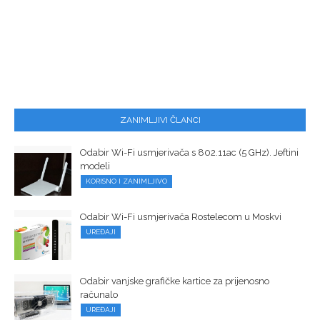
ZANIMLJIVI ČLANCI
Odabir Wi-Fi usmjerivača s 802.11ac (5 GHz). Jeftini
modeli
KORISNO I ZANIMLJIVO
Odabir Wi-Fi usmjerivača Rostelecom u Moskvi
UREĐAJI
Odabir vanjske grafičke kartice za prijenosno
računalo
UREĐAJI