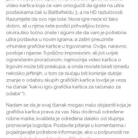
video kartica koja će vam omogućiti da igrate na ultra
postavkama čak iu Battlefieldu 3, 4 na HD razlučivosti.
Razumijete da ovo nije loše. Nove igre neće ići tako
dobro, ali u njima ćete postići prihvatljivu brzinu
okvira.Ako točno znate i sigurni ste da vam je potrebna
ultra postavka u novim igrama, a zatim preuzmite
vrhunske grafičke kartice u trgovinama. Ovdje, naravno,
postoje i nijanse. S prilično impresivnim, ali još uvijek
ograničenim proračunom, najmoćnija video kartica u
trgovini može biti preskupa, a onda morate birati između
nekoliko jeftinijih, u tom će slučaju biti korisnije dublje
znanje o odabiru skupih grafičkih kartica (ovdje je veza
na članak "kakvu igru grafička kartica za računalo za
odabir ").
Nadam se da je ovaj članak mogao malo objasniti koja je
grafička kartica prava za vas. Nisu dodirnuli određene
robne marke, kvaliteta je određena daleko od stupnja
priznavanja logotipa. Postavite pitanje u komentarima i
pojašnjavajte potrebne informacije, ako u potpunosti ne