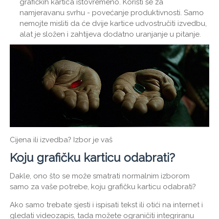
grafičkih kartica istovremeno. Koristi se za
namjeravanu svrhu - povećanje produktivnosti. Samo
nemojte misliti da će dvije kartice udvostručiti izvedbu,
alat je složen i zahtijeva dodatno uranjanje u pitanje.
Cijena ili izvedba? Izbor je vaš
Koju grafičku karticu odabrati?
Dakle, ono što se može smatrati normalnim izborom
samo za vaše potrebe, koju grafičku karticu odabrati?
Ako samo trebate sjesti i ispisati tekst ili otići na internet i
gledati videozapis, tada možete ograničiti integriranu