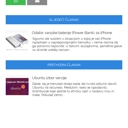
SLJEDEĆI ČLANAK
Odabir vanjske baterije (Power Bank) za iPhone
Sigurno ste suočeni s situacijom u kojoj je vaš iPhone
ispražnjen u najnepovoljnijem trenutku, i nema načina da
ga ponovno napunite. U takvim slučajevima, pametne glave
su stvorile uređaj nazvan...
PRETHODNI ČLANAK
Ubuntu izbor verzije
Dakle, taj je trenutak došao kada ste čvrsto odlučili staviti
Ubuntu na računalo. Međutim, kako se ispostavilo,
distribucije koje sadrže tu afričku riječ u naslovu nisu ni
mala. Pokušat ćemo...