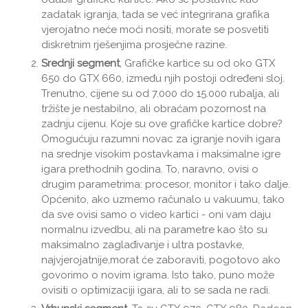
zadatak igranja, tada se već integrirana grafika
vjerojatno neće moći nositi, morate se posvetiti
diskretnim rješenjima prosječne razine.
Srednji segment
, Grafičke kartice su od oko GTX
650 do GTX 660, između njih postoji određeni sloj.
Trenutno, cijene su od 7.000 do 15.000 rubalja, ali
tržište je nestabilno, ali obraćam pozornost na
zadnju cijenu. Koje su ove grafičke kartice dobre?
Omogućuju razumni novac za igranje novih igara
na srednje visokim postavkama i maksimalne igre
igara prethodnih godina. To, naravno, ovisi o
drugim parametrima: procesor, monitor i tako dalje.
Općenito, ako uzmemo računalo u vakuumu, tako
da sve ovisi samo o video kartici - oni vam daju
normalnu izvedbu, ali na parametre kao što su
maksimalno zaglađivanje i ultra postavke,
najvjerojatnije,morat će zaboraviti, pogotovo ako
govorimo o novim igrama. Isto tako, puno može
ovisiti o optimizaciji igara, ali to se sada ne radi.