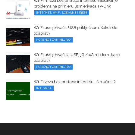
Wi-Fi mreža bez pristupa internetu. Rješavanje
problema na primjeru usmjerivača TP-Link
INTERNET, WI-FI, LOKALNE MREŽE
Wi-Fi usmjerivač s USB priključkom. Kako i što
odabrati?
KORISNO I ZANIMLJIVO
Wi-Fi usmjerivač za USB 3G / 4G modem. Kako
odabrati?
KORISNO I ZANIMLJIVO
Wi-Fi veza bez pristupa internetu - što učiniti?
INTERNET