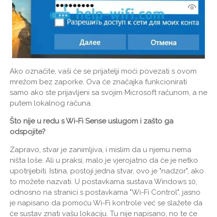
Ako označite, vaši će se prijatelji moći povezati s ovom
mrežom bez zaporke. Ova će značajka funkcionirati
samo ako ste prijavljeni sa svojim Microsoft računom, a ne
putem lokalnog računa.
Što nije u redu s Wi-Fi Sense uslugom i zašto ga
odspojite?
Zapravo, stvar je zanimljiva, i mislim da u njemu nema
ništa loše. Ali u praksi, malo je vjerojatno da će je netko
upotrijebiti. Istina, postoji jedna stvar, ovo je "nadzor", ako
to možete nazvati. U postavkama sustava Windows 10,
odnosno na stranici s postavkama "Wi-Fi Control", jasno
je napisano da pomoću Wi-Fi kontrole već se slažete da
će sustav znati vašu lokaciju. Tu nije napisano, no te će