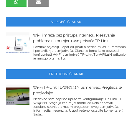
SLJEDEĆI ČLANAK
Wi-Fi mreža bez pristupa internetu. Rješavanje
problema na primjeru usmjerivača TP-Link
Pozdrav prijatelji. I opet ću pisati o bežičnim Wi-Fi mrežama
i postavljanju usmjerivača. Članak o tome kako povezati i
konfigurirati Wi-Fi usmjerivač TP-Link TL-WR841N prikupio
je mnogo pitanja. I u...
PRETHODNI ČLANAK
Wi-Fi TP-Link TL-WR942N usmjerivač. Pregledajte i
pregledajte
Nedavno sam napisao upute za konfiguriranje TP-Link TL-
WR942N. Stoga je zanimljiv model odlučio napraviti
zasebnu stranicu s malim pregledom ovog usmjerivača,
informacija i recenzija. Usput rečeno, ostavite komentare :)
Sada...