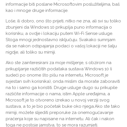
informacije biti poslane Microsoftovim poslužiteljima, baš
kao i mnoge druge informacije.
Loše, ili dobro, ono što prijeti, nitko ne zna, ali svi su toliko
zbunjeni da Windows 10 prikuplja puno informacija o
korisniku, a ovdje i lokaciju putem Wi-Fi Sense usluge.
Stoga mnogi jednostavno isključuju. Svakako sumnjam
da se nakon odspajanja podaci o vašoj lokaciji ne šalju
nigdje, ali toliko su mirniji.
Ako ste zainteresirani za moje mišljenje, s obzirom na
prikupljanje različitih podataka sustava Windows 10 (i
sudeći po onome što pišu na internetu, Microsoft je
svjestan svih korisnika), onda mislim da morate zaboraviti
na to i samo ga koristiti. Druge usluge dugo su prikupile
različite informacije o nama, istim Apple uređajima, a
Microsoft je to otvoreno izrekao u novoj verziji svog
sustava, a to je bio početak buke oko njega.Ako ste tako
mirniji, možete slijediti preporuke za onemogućavanje
praćenja koje su napisane na internetu. Ali čak i nakon
toga ne postoje jamstva, to se mora razumjeti.