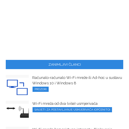
ZANIMLJIVI ČLANCI
Računalo-računalo Wi-Fi mreže ili Ad-hoc u sustavu
Windows 10 i Windows 8
PROZORI
Wi-Fi mreža od dva (više) usmjerivača
SAVJETI ZA POSTAVLJANJE USMJERIVAČA (OPĆENITO)