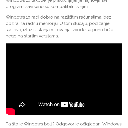
Windows 10 također je praktičniji jer je najnoviji, svi
programi savršeno su kompatibilni s njim.
Windows 10 radi dobro na različitim računalima, bez
obzira na radnu memoriju. U tom slučaju, podizanje
sustava, izlaz iz stanja mirovanja izvode se puno brže
nego na starijim verzijama.
Pa što je Windows bolji? Odgovor je očigledan: Windows