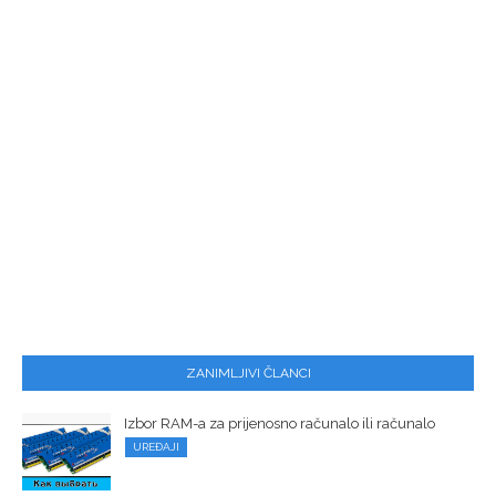
ZANIMLJIVI ČLANCI
Izbor RAM-a za prijenosno računalo ili računalo
UREĐAJI