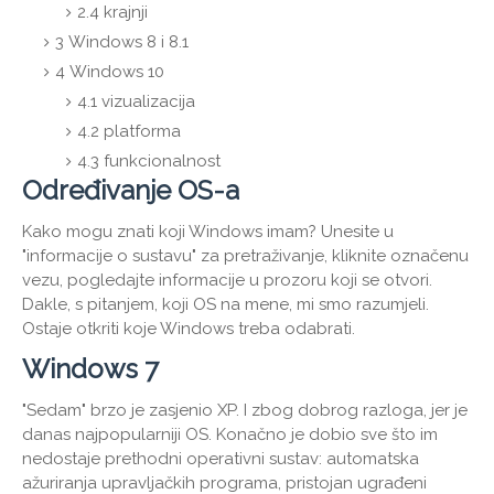
2.4
krajnji
3
Windows 8 i 8.1
4
Windows 10
4.1
vizualizacija
4.2
platforma
4.3
funkcionalnost
Određivanje OS-a
Kako mogu znati koji Windows imam? Unesite u
"informacije o sustavu" za pretraživanje, kliknite označenu
vezu, pogledajte informacije u prozoru koji se otvori.
Dakle, s pitanjem, koji OS na mene, mi smo razumjeli.
Ostaje otkriti koje Windows treba odabrati.
Windows 7
"Sedam" brzo je zasjenio XP. I zbog dobrog razloga, jer je
danas najpopularniji OS. Konačno je dobio sve što im
nedostaje prethodni operativni sustav: automatska
ažuriranja upravljačkih programa, pristojan ugrađeni