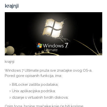
krajnji
krajnji
Windows 7 Ultimate pruža sve značajke ovog OS-a.
Pored gore opisanih funkcija, ima:
BitLocker zaštita podataka;
Unix aplikacijska podrška;
dizanje s virtualnih tvrdih diskova;
Osim toga, brojne značajke koje će biti korisne