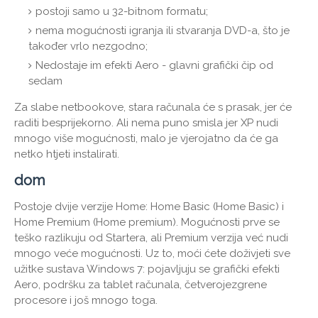
postoji samo u 32-bitnom formatu;
nema mogućnosti igranja ili stvaranja DVD-a, što je
također vrlo nezgodno;
Nedostaje im efekti Aero - glavni grafički čip od
sedam
Za slabe netbookove, stara računala će s prasak, jer će
raditi besprijekorno. Ali nema puno smisla jer XP nudi
mnogo više mogućnosti, malo je vjerojatno da će ga
netko htjeti instalirati.
dom
Postoje dvije verzije Home: Home Basic (Home Basic) i
Home Premium (Home premium). Mogućnosti prve se
teško razlikuju od Startera, ali Premium verzija već nudi
mnogo veće mogućnosti. Uz to, moći ćete doživjeti sve
užitke sustava Windows 7: pojavljuju se grafički efekti
Aero, podršku za tablet računala, četverojezgrene
procesore i još mnogo toga.