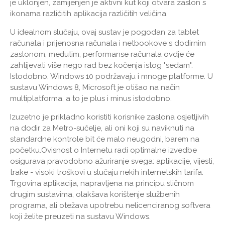
je uklonjen, zamijenjen je aktivni kut koji otvara zaslon s
ikonama različitih aplikacija različitih veličina.
U idealnom slučaju, ovaj sustav je pogodan za tablet
računala i prijenosna računala i netbookove s dodirnim
zaslonom, međutim, performanse računala ovdje će
zahtijevati više nego rad bez kočenja istog "sedam".
Istodobno, Windows 10 podržavaju i mnoge platforme. U
sustavu Windows 8, Microsoft je otišao na način
multiplatforma, a to je plus i minus istodobno.
Izuzetno je prikladno koristiti korisnike zaslona osjetljivih
na dodir za Metro-sučelje, ali oni koji su naviknuti na
standardne kontrole bit će malo neugodni, barem na
početku.Ovisnost o Internetu radi optimalne izvedbe
osigurava pravodobno ažuriranje svega: aplikacije, vijesti,
trake - visoki troškovi u slučaju nekih internetskih tarifa.
Trgovina aplikacija, napravljena na principu sličnom
drugim sustavima, olakšava korištenje službenih
programa, ali otežava upotrebu nelicenciranog softvera
koji želite preuzeti na sustavu Windows.