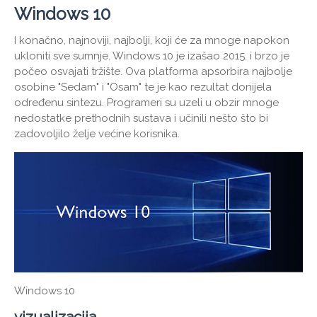
Windows 10
I konačno, najnoviji, najbolji, koji će za mnoge napokon
ukloniti sve sumnje. Windows 10 je izašao 2015. i brzo je
počeo osvajati tržište. Ova platforma apsorbira najbolje
osobine "Sedam" i "Osam" te je kao rezultat donijela
određenu sintezu. Programeri su uzeli u obzir mnoge
nedostatke prethodnih sustava i učinili nešto što bi
zadovoljilo želje većine korisnika.
Windows 10
vizualizacija