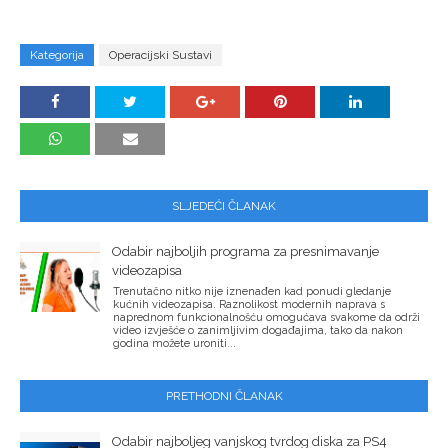
Kategorija
Operacijski Sustavi
SLJEDEĆI ČLANAK
Odabir najboljih programa za presnimavanje
videozapisa
Trenutačno nitko nije iznenađen kad ponudi gledanje
kućnih videozapisa. Raznolikost modernih naprava s
naprednom funkcionalnošću omogućava svakome da održi
video izvješće o zanimljivim događajima, tako da nakon
godina možete uroniti...
PRETHODNI ČLANAK
Odabir najboljeg vanjskog tvrdog diska za PS4