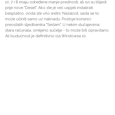
10. 7 i 8 imaju određene manje prednosti, ali svi su blijedi
prije nove "Deset". Ako ste je već uspjeli instalirati
besplatno, onda ste vrlo sretni. Nažalost, sada se to
može učiniti samo uz naknadu. Postoje korisnici
preostalih sljedbenika "Sedam". U nekim slučajevima:
stara računala, omiljeno sučelje - to može biti opravdano.
Ali budućnost je definitivno iza Windowsa 10.