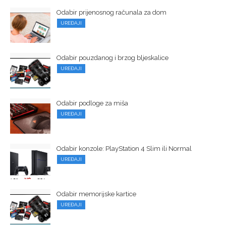
Odabir prijenosnog računala za dom
UREĐAJI
Odabir pouzdanog i brzog bljeskalice
UREĐAJI
Odabir podloge za miša
UREĐAJI
Odabir konzole: PlayStation 4 Slim ili Normal
UREĐAJI
Odabir memorijske kartice
UREĐAJI