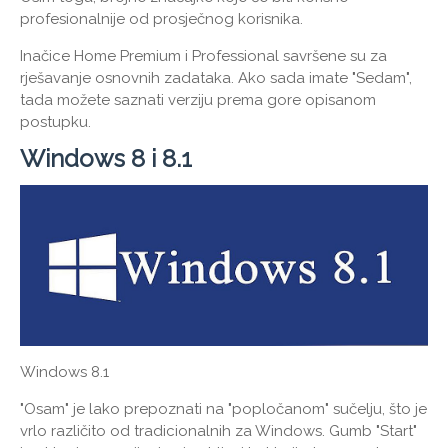
profesionalnije od prosječnog korisnika.
Inačice Home Premium i Professional savršene su za
rješavanje osnovnih zadataka. Ako sada imate "Sedam",
tada možete saznati verziju prema gore opisanom
postupku.
Windows 8 i 8.1
Windows 8.1
"Osam" je lako prepoznati na "popločanom" sučelju, što je
vrlo različito od tradicionalnih za Windows. Gumb "Start"