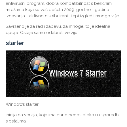
antivirusni program, dobra kompatibilnost s bežičnim
mrežama koja su već počela 2009. godine - godina
izdavanja - aktivno distribuirani, lijepi izgled i mnogo više.
Savršeno je za rad i zabavu, za mnoge, to je idealna
opcija. Ostaje samo odabrati verziju.
starter
Windows starter
Inicijalna verzija, koja ima puno nedostataka u usporedbi
s ostalima: