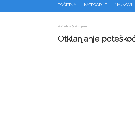
POČETNA
KATEGORIJE
NAJNOVIJI
Početna
Programi
Otklanjanje poteško