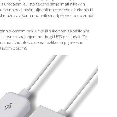
 s uređajem, ali isto takone smije imati nikakvih
u na najbolji način utjecati na procese ažuriranja ili
el može savršeno napuniti smartphone, to ne znači
ana s kvarom priključka ili sukobom s korištenim
ju izravnim spajanjem na drugi USB priključak. Za
đenu matičnu ploču, nema razlike za prijenosno
 plavom bojom).