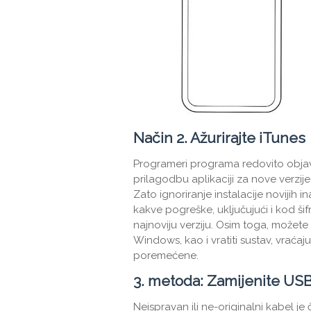
Način 2. Ažurirajte iTunes
Programeri programa redovito objav
prilagodbu aplikaciji za nove verzije
Zato ignoriranje instalacije novijih i
kakve pogreške, uključujući i kod šifre
najnoviju verziju. Osim toga, možet
Windows, kao i vratiti sustav, vraćaj
poremećene.
3. metoda: Zamijenite USB 
Neispravan ili ne-originalni kabel j