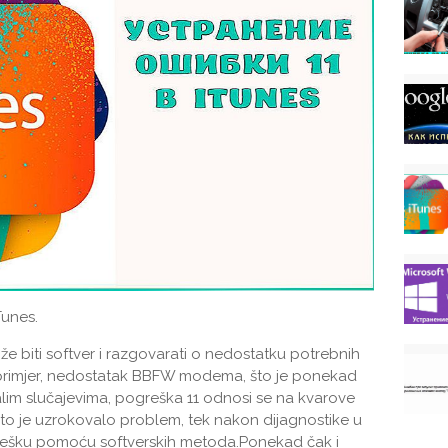
Tunes.
 biti softver i razgovarati o nedostatku potrebnih
 primjer, nedostatak BBFW modema, što je ponekad
talim slučajevima, pogreška 11 odnosi se na kvarove
što je uzrokovalo problem, tek nakon dijagnostike u
pogrešku pomoću softverskih metoda.Ponekad čak i