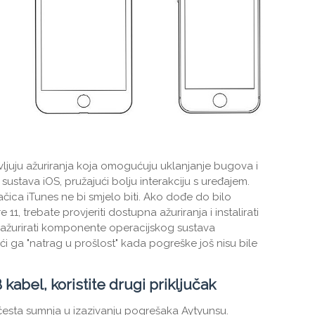
ljuju ažuriranja koja omogućuju uklanjanje bugova i
 sustava iOS, pružajući bolju interakciju s uređajem.
načica iTunes ne bi smjelo biti. Ako dođe do bilo
 11, trebate provjeriti dostupna ažuriranja i instalirati
e ažurirati komponente operacijskog sustava
ući ga "natrag u prošlost" kada pogreške još nisu bile
kabel, koristite drugi priključak
e česta sumnja u izazivanju pogrešaka Aytyunsu.