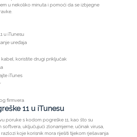
lem u nekoliko minuta i pomoći da se izbjegne
ravke.
1 u iTunesu
anje uređaja
abel, koristite drugi priključak
sa
ajte iTunes
r
og firmvera
greške 11 u iTunesu
vu poruke s kodom pogreške 11, kao što su
h softvera, uključujući zlonamjerne, učinak virusa,
azlozi koje korisnik mora riješiti tijekom rješavanja