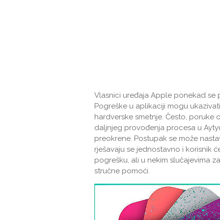
Vlasnici uređaja Apple ponekad se 
Pogreške u aplikaciji mogu ukazivati 
hardverske smetnje. Često, poruke 
daljnjeg provođenja procesa u Aytyu
preokrene. Postupak se može nastavi
rješavaju se jednostavno i korisnik 
pogrešku, ali u nekim slučajevima z
stručne pomoći.