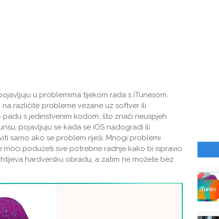
pojavljuju u problemima tijekom rada s iTunesom.
​​na različite probleme vezane uz softver ili
o padu s jedinstvenim kodom, što znači neuspjeh
nsu, pojavljuju se kada se iOS nadogradi ili
ti samo ako se problem riješi. Mnogi problemi
će moći poduzeti sve potrebne radnje kako bi ispravio
ahtijeva hardversku obradu, a zatim ne možete bez