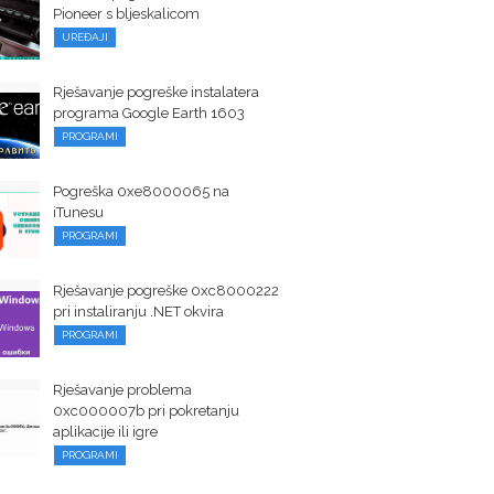
Pioneer s bljeskalicom
UREĐAJI
Rješavanje pogreške instalatera
programa Google Earth 1603
PROGRAMI
Pogreška 0xe8000065 na
iTunesu
PROGRAMI
Rješavanje pogreške 0xc8000222
pri instaliranju .NET okvira
PROGRAMI
Rješavanje problema
0xc000007b pri pokretanju
aplikacije ili igre
PROGRAMI