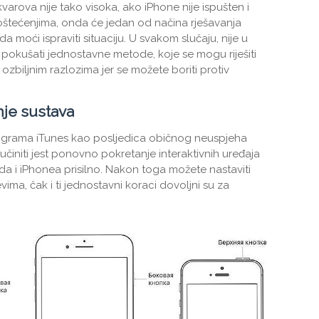
varova nije tako visoka, ako iPhone nije ispušten i
štećenjima, onda će jedan od načina rješavanja
oći ispraviti situaciju. U svakom slučaju, nije u
pokušati jednostavne metode, koje se mogu riješiti
ozbiljnim razlozima jer se možete boriti protiv
je sustava
ograma iTunes kao posljedica običnog neuspjeha
učiniti jest ponovno pokretanje interaktivnih uređaja
a i iPhonea prisilno. Nakon toga možete nastaviti
ima, čak i ti jednostavni koraci dovoljni su za