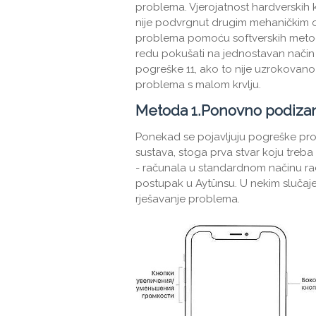
problema. Vjerojatnost hardverskih k
nije podvrgnut drugim mehaničkim o
problema pomoću softverskih metoda m
redu pokušati na jednostavan način 
pogreške 11, ako to nije uzrokovano 
problema s malom krvlju.
Metoda 1.Ponovno podizan
Ponekad se pojavljuju pogreške pr
sustava, stoga prva stvar koju treba 
- računala u standardnom načinu rad
postupak u Aytünsu. U nekim slučajev
rješavanje problema.