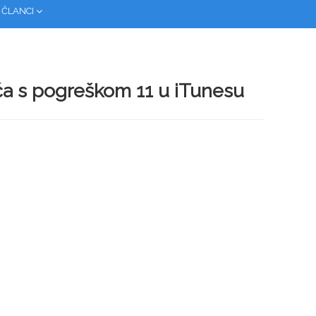
 ČLANCI
ća s pogreškom 11 u iTunesu