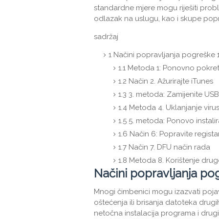
standardne mjere mogu riješiti prob
odlazak na uslugu, kao i skupe pop
sadržaj
1
Načini popravljanja pogreške 1
1.1
Metoda 1: Ponovno pokret
1.2
Način 2. Ažurirajte iTunes
1.3
3. metoda: Zamijenite USB k
1.4
Metoda 4. Uklanjanje viru
1.5
5. metoda: Ponovo instalir
1.6
Način 6: Popravite regista
1.7
Način 7. DFU način rada
1.8
Metoda 8. Korištenje drug
Načini popravljanja po
Mnogi čimbenici mogu izazvati poja
oštećenja ili brisanja datoteka drugi
netočna instalacija programa i drugi r