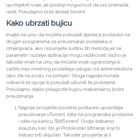
upotrijebiti svaki, jer postoji mogućnost da oni iznenada
rade. Pokušajmo brže skidati torrent.
Kako ubrzati bujicu
Imajte na umu da možete pokušati sljedeće postavke na
drugim programima za preuzimanje podataka iz
izmjenjivača, ako razumijete suštinu tih metoda jer se
parametri i sučelje aplikacija mogu razlikovati. Važno je
također imati na umu da možete imati ograničenje ili
zaštitu kao mrežnog pružatelja usluga,i od administratora
(ako ste na poslu, na primjer). Stoga najprije morate
odbaciti te opcije ili pokušati ukloniti te probleme.
Pokušajmo dakle prilagoditi bujicu maksimalnoj brzini
preuzimanja.
Najprije provjerite početne postavke upravitelja
preuzimanja uTorrent. Idite na programske postavke
i idite na karticu "BittTorrent". Ovdje trebamo
klauzulu kao što je Protokolski šifriranje, koji bi
trebao biti uključen. Također provjerite je li