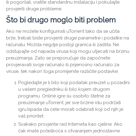
ili pogoršali, vratite standardnu ​​instalaciju i pokušajte
provjeriti druge probleme.
Što bi drugo moglo biti problem
Ako ne možete konfigurirati uTorrent tako da se učita
brže, trebali biste provjeriti druge parametre i podatke na
računalu. Možda negdje postoji granica ili zaštita. Ne
odstupajte od napada virusa koji mogu utjecati na brzinu
preuzimanja. Zato se preporučuje da započnete
provjeravati svoje računalo ili prijenosno računalo za
viruse, tek nakon toga promijenite različite postavke.
Pogledajte je li bilo koji podatak preuzet u pozadini
u vašem pregledniku ili bilo kojem drugom
programu. Online igre su osobito štetne za
preuzimanje uTorrent, jer sve brzine idu podržati
igru.Ispada da ćete morati odabrati koji od njih je
vaš prioritet.
Svakako provjerite rad Interneta kao cjeline. Ako
čak imate poteškoća s otvaranjem jednostavne