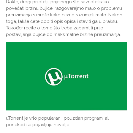
Dakle, dragi prijatelji, prije nego što saznate kako
povećati brzinu bujice, razgovarajmo malo o problemu
preuzimanja s mreže kako bismo razumjeli malo. Nakon
toga, lakše ćete dobiti opis opisa i staviti ga u praksu.
Također recite o tome što treba zapamtiti prije
postavljanja bujice do maksimalne brzine preuzimanja.
uTorrent je vrlo popularan i pouzdan program, ali
ponekad se pojavljuju nevolje.