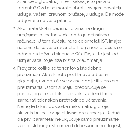
stranice u globalnoj mreži, kakva je to priča o
torrentu? Ovdje se morate obratiti svojem davatelju
usluga, vašem izravnom pružatelju usluga. Da može
odgovoriti na vaše pitanje.
Ako imate Wi-Fi i bežično, brzina na drugim
uređajima je znatno veća, onda je definitivno
računalo. U tom slučaju, rano će ometati ISP. Imajte
na umu da se vaše računalo ili prijenosno računalo
odnosi na točku distribucije Wai-Fay-a, to jest, od
usmjerivača, to je niža brzina preuzimanja.
Provjerite koliko se torrentova istodobno
preuzimaju. Ako skinete pet filmova od osam
gigabajta, ukupna će se brzina podijeliti s brojem
preuzimanja. U tom slučaju, preporučuje se
postavljanje reda: tako da svaki sljedeći film će
zamahati tek nakon prethodnog učitavanja.
Nemojte brkati postavke maksimalnog broja
aktivnih bujica i broja aktivnih preuzimanja! Budući
da prvi parametar ne uključuje samo preuzimanje,
već i distribuciju, što može biti beskonačno. To jest,