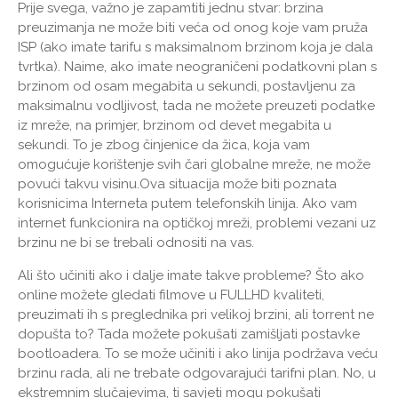
Prije svega, važno je zapamtiti jednu stvar: brzina
preuzimanja ne može biti veća od onog koje vam pruža
ISP (ako imate tarifu s maksimalnom brzinom koja je dala
tvrtka). Naime, ako imate neograničeni podatkovni plan s
brzinom od osam megabita u sekundi, postavljenu za
maksimalnu vodljivost, tada ne možete preuzeti podatke
iz mreže, na primjer, brzinom od devet megabita u
sekundi. To je zbog činjenice da žica, koja vam
omogućuje korištenje svih čari globalne mreže, ne može
povući takvu visinu.Ova situacija može biti poznata
korisnicima Interneta putem telefonskih linija. Ako vam
internet funkcionira na optičkoj mreži, problemi vezani uz
brzinu ne bi se trebali odnositi na vas.
Ali što učiniti ako i dalje imate takve probleme? Što ako
online možete gledati filmove u FULLHD kvaliteti,
preuzimati ih s preglednika pri velikoj brzini, ali torrent ne
dopušta to? Tada možete pokušati zamišljati postavke
bootloadera. To se može učiniti i ako linija podržava veću
brzinu rada, ali ne trebate odgovarajući tarifni plan. No, u
ekstremnim slučajevima, ti savjeti mogu pokušati