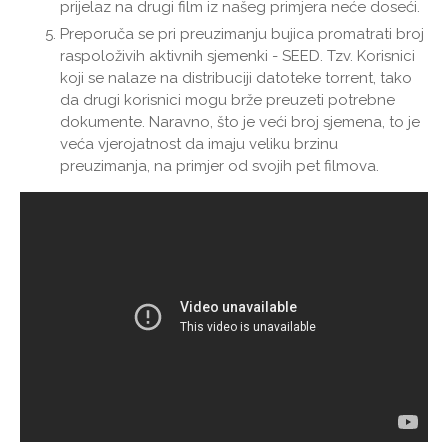
prijelaz na drugi film iz našeg primjera neće doseći.
Preporuča se pri preuzimanju bujica promatrati broj
raspoloživih aktivnih sjemenki - SEED. Tzv. Korisnici
koji se nalaze na distribuciji datoteke torrent, tako
da drugi korisnici mogu brže preuzeti potrebne
dokumente. Naravno, što je veći broj sjemena, to je
veća vjerojatnost da imaju veliku brzinu
preuzimanja, na primjer od svojih pet filmova.