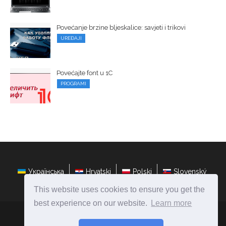
Povećanje brzine bljeskalice: savjeti i trikovi
UREĐAJI
Povećajte font u 1C
PROGRAMI
Українська
Hrvatski
Polski
Slovenský
This website uses cookies to ensure you get the
best experience on our website.
Learn more
hr.ateasyday.com
Ⓒ
2026