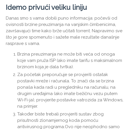
Idemo privući veliku liniju
Danas smo s vama dobili puno informacija: počevši od
ovisnosti brzine preuzimanja na vanjskim čimbenicima,
završavajući time kako brže učitati torrent. Napravimo sve
što je gore spomenuto i sažete male rezultate današnje
rasprave s vama.
Brzina preuzimanja ne može biti veća od onoga
koje vam pruža ISP (ako imate tarifu s maksimalnom
brzinom koja je dala tvrtka).
Za početak preporučuje se provjeriti ostatak
postavki mreže i računala. To znači da se brzina
ponaša kada radi u pregledniku na računalu, na
drugim uređajima (ako imate bežičnu vezu putem
Wi-Fi-ja), provjerite postavke vatrozida za Windows,
na primjer.
Također biste trebali provjeriti sustav zbog
prisutnosti zlonamjernog koda pomoću
antivirusnog programa.Ovo nije neophodno samo