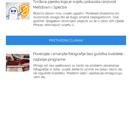
Tvrđava pijeska koja je svijetu pokazala ranjivost
Meltdown i Spectre
Božićni darovi nisu uvijek ugodni. Ponekad otvaramo oči
iluzornosti onoga što se dugo smatra nepogrešivim. Ove
godine, Googleovi stručnjaci pojavili su se u ulozi zlih Djeda
Mraza, otkrivajući svijetu 2...
PRETHODNI ČLANAK
Povećajte i smanjite fotografije bez gubitka kvalitete -
najbolje programe
Mnogi od nas opetovano su naišli na problem povećanja
fotografija ili slika, uvijek želite to učiniti na takav način da
ne izgubite kvalitetu. Moderni alati i aplikacije omogućuju
vam da...