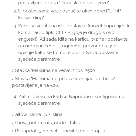
postavljena opcija "Dopusti dolazne veze".
U postavkama veze označite okvir pored "UPnP
Forwarding".
Sada se vratite na iste postavke (možete upotrijebiti
kombinaciju tipki Ctrl + P, gdje je drugo slovo
engleski). Ali sada idite na karticu brzine i postavite
ga neograničeno. Programski prozor detaljno
opisuje kako se to može učiniti. Sada postavite
sljedeće parametre:
Stavka "Maksimalna veza" iznosi 2500.
Stavka "Maksimalno priloženi vršnjaci po bujici"
postavljena je na 500.
Zatim idemo na karticu Napredno i konfiguriramo
sljedeće parametre:
allow_same_ip - istina
show_notorrents_node - false
Rss.update_interval - unesite polje broj 20.