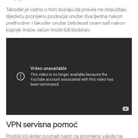
Također je važno u tom slučaju da pravila ne dopuštaju
sljedeću promjenu područja unutar dva tjedna nakon
prethodne. I također unutar četrdeset osam sati nakon
kupnje. Inače, račun može biti blokiran.
VPN servisna pomoć
Postoji još jedan poznati način za promjenu valute na