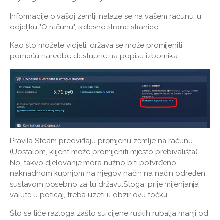
Informacije o vašoj zemlji nalaze se na vašem računu, u
odjeljku "O računu", s desne strane stranice.
Kao što možete vidjeti, država se može promijeniti
pomoću naredbe dostupne na popisu izbornika.
Pravila Steam predviđaju promjenu zemlje na računu
(Uostalom, klijent može promijeniti mjesto prebivališta).
No, takvo djelovanje mora nužno biti potvrđeno
naknadnom kupnjom na njegov način na način određen
sustavom posebno za tu državu.Stoga, prije mijenjanja
valute u poticaj, treba uzeti u obzir ovu točku.
Što se tiče razloga zašto su cijene ruskih rubalja manji od