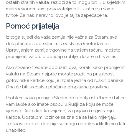
ostalih stranih valuta, razlozi za to mogu biti ili u svjetskim
makroekonomskim pokazateljima ili u interesu same
tvrtke. Za nas, naravno, ovo je tajna zapečaćena.
Pomoć prijatelja
Iz toga slijedi da vaša zemlja nije važna za Steam, sve
dok plaćate s određenim sredstvima (metodama).
Upravljanjem zemlje trgovine na vašem računu možete
promijeniti valutu u poticaj u rublje, dolare ili hryvnias.
Ako stvarno trebate poduzeti ovaj korak, kako promijeniti
valutu na Steam, najprije morate paziti na prisutnost
gotovinske kartice koju je izdala jedna od ruskih banaka.
Ona će biti sredstva plaćanja propisana pravilima.
Problem kako prenijeti Steam do rubalja (službeno) bit će
vam lakše ako imate osobu u Rusiji za koju se može
vjerovati (iako kratko vrijeme) za prijavu i registraciju
kartice. Uostalom, lozinke se zna da se lako mijenjaju.
Troškovi prijatelja kasnije se mogu nadoknaditi. Ili mu dati
unaprijed.