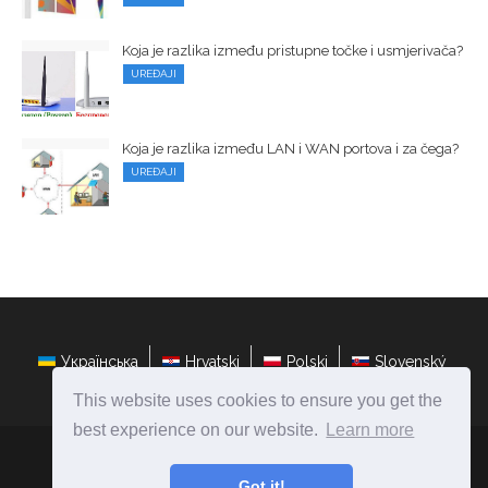
Koja je razlika između pristupne točke i usmjerivača?
UREĐAJI
Koja je razlika između LAN i WAN portova i za čega?
UREĐAJI
Українська
Hrvatski
Polski
Slovenský
This website uses cookies to ensure you get the
best experience on our website.
Learn more
hr.ateasyday.com
Ⓒ
2026
Got it!