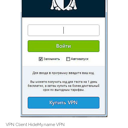
VPN Client HideMy.name VPN