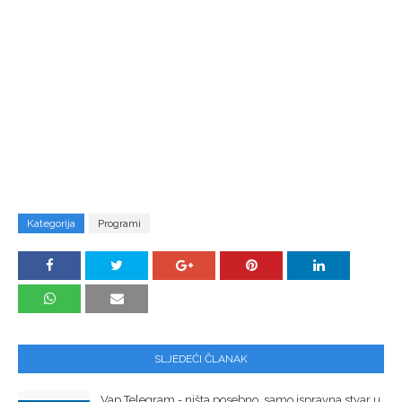
Kategorija
Programi
SLJEDEĆI ČLANAK
Vap Telegram - ništa posebno, samo ispravna stvar u