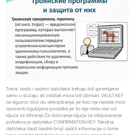
Treće, šesto i sedmo datoteke trebaju biti spremljene
samo u slučaju, ali ostatak mora biti izbrisan. VAULT.KEY
će sigurno doći do dekriptiranja, jer bez nje nećete moći
oporaviti izgubljene podatke jer to nije ništa više od
ključa za šifriranje.Za dobivanje ključa za otključavanje
potrebna je datoteka CONFIRMATION.KEY. Tekstna
datoteka Vault (sedmi broj) sadrži informacije o tome