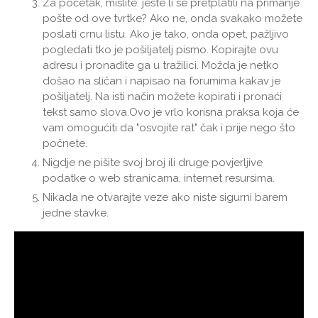
Za početak, mislite: jeste li se pretplatili na primanje
pošte od ove tvrtke? Ako ne, onda svakako možete
poslati crnu listu. Ako je tako, onda opet, pažljivo
pogledati tko je pošiljatelj pismo. Kopirajte ovu
adresu i pronađite ga u tražilici. Možda je netko
došao na sličan i napisao na forumima kakav je
pošiljatelj. Na isti način možete kopirati i pronaći
tekst samo slova.Ovo je vrlo korisna praksa koja će
vam omogućiti da "osvojite rat" čak i prije nego što
počnete.
Nigdje ne pišite svoj broj ili druge povjerljive
podatke o web stranicama, internet resursima.
Nikada ne otvarajte veze ako niste sigurni barem
jedne stavke.