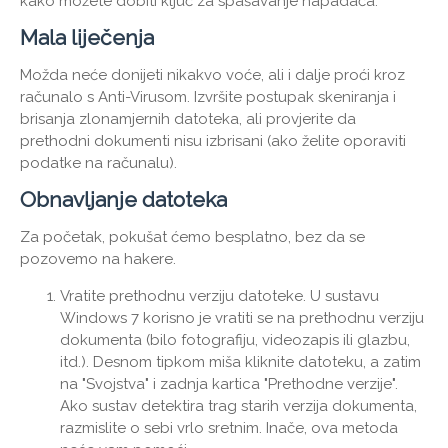
kako možete dobiti ključ za spašavanje napadača.
Mala liječenja
Možda neće donijeti nikakvo voće, ali i dalje proći kroz
računalo s Anti-Virusom. Izvršite postupak skeniranja i
brisanja zlonamjernih datoteka, ali provjerite da
prethodni dokumenti nisu izbrisani (ako želite oporaviti
podatke na računalu).
Obnavljanje datoteka
Za početak, pokušat ćemo besplatno, bez da se
pozovemo na hakere.
Vratite prethodnu verziju datoteke. U sustavu
Windows 7 korisno je vratiti se na prethodnu verziju
dokumenta (bilo fotografiju, videozapis ili glazbu,
itd.). Desnom tipkom miša kliknite datoteku, a zatim
na "Svojstva" i zadnja kartica "Prethodne verzije".
Ako sustav detektira trag starih verzija dokumenta,
razmislite o sebi vrlo sretnim. Inače, ova metoda