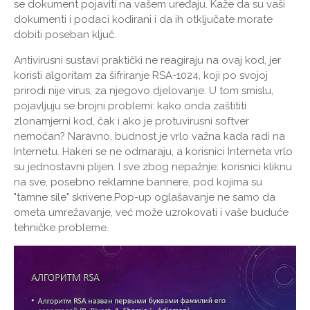
se dokument pojaviti na vašem uređaju. Kaže da su vaši
dokumenti i podaci kodirani i da ih otključate morate
dobiti poseban ključ.
Antivirusni sustavi praktički ne reagiraju na ovaj kod, jer
koristi algoritam za šifriranje RSA-1024, koji po svojoj
prirodi nije virus, za njegovo djelovanje. U tom smislu,
pojavljuju se brojni problemi: kako onda zaštititi
zlonamjerni kod, čak i ako je protuvirusni softver
nemoćan? Naravno, budnost je vrlo važna kada radi na
Internetu. Hakeri se ne odmaraju, a korisnici Interneta vrlo
su jednostavni plijen. I sve zbog nepažnje: korisnici kliknu
na sve, posebno reklamne bannere, pod kojima su
"tamne sile" skrivene.Pop-up oglašavanje ne samo da
ometa umrežavanje, već može uzrokovati i vaše buduće
tehničke probleme.