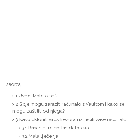
sadržaj
1
Uvod. Malo o sefu
2
Gdje mogu zaraziti računalo s Vaultom i kako se
mogu zaštititi od njega?
3
Kako ukloniti virus trezora i izliječiti vaše računalo
3.1
Brisanje trojanskih datoteka
3.2
Mala liječenja