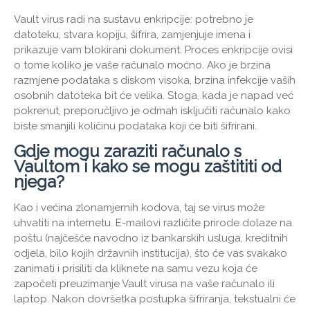
Vault virus radi na sustavu enkripcije: potrebno je
datoteku, stvara kopiju, šifrira, zamjenjuje imena i
prikazuje vam blokirani dokument. Proces enkripcije ovisi
o tome koliko je vaše računalo moćno. Ako je brzina
razmjene podataka s diskom visoka, brzina infekcije vaših
osobnih datoteka bit će velika. Stoga, kada je napad već
pokrenut, preporučljivo je odmah isključiti računalo kako
biste smanjili količinu podataka koji će biti šifrirani.
Gdje mogu zaraziti računalo s
Vaultom i kako se mogu zaštititi od
njega?
Kao i većina zlonamjernih kodova, taj se virus može
uhvatiti na internetu. E-mailovi različite prirode dolaze na
poštu (najčešće navodno iz bankarskih usluga, kreditnih
odjela, bilo kojih državnih institucija), što će vas svakako
zanimati i prisiliti da kliknete na samu vezu koja će
započeti preuzimanje Vault virusa na vaše računalo ili
laptop. Nakon dovršetka postupka šifriranja, tekstualni će