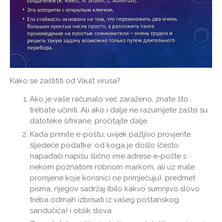
Kako se zaštititi od Vault virusa?
Ako je vaše računalo već zaraženo, znate što
trebate učiniti. Ali ako i dalje ne razumijete zašto su
datoteke šifrirane, pročitajte dalje.
Kada primite e-poštu, uvijek pažljivo provjerite
sljedeće podatke: od koga je došlo (često
napadači napišu slično ime adrese e-pošte s
nekom poznatom robnom markom, ali uz male
promjene koje korisnici ne primjećuju), predmet
pisma, njegov sadržaj (bilo kakvo sumnjivo slovo
treba odmah izbrisati iz vašeg poštanskog
sandučića) i oblik slova.