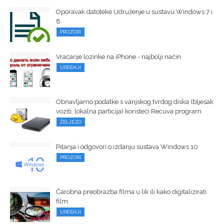
Oporavak datoteke Udruženje u sustavu Windows 7 i
8
PROZORI
Vraćanje lozinke na iPhone - najbolji način
UREĐAJI
Obnavljamo podatke s vanjskog tvrdog diska (bljesak
voziti, lokalna particija) koristeći Recuva program
ŽELJEZO
Pitanja i odgovori o izdanju sustava Windows 10
PROZORI
Čarobna preobrazba filma u lik ili kako digitalizirati
film
UREĐAJI