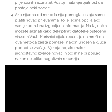
prijenosnih računala). Postoji mala vjerojatnost da
postoje neki podaci.
Ako nijedna od metoda nije pomogla, ostaje samo
platiti novac prijevarama. To je jedina opcija ako
vam je potrebna izgubljena informacija. Na taj način
možete saznati kako dekriptirati datoteke oštećene
virusom Vault. Korisnici dijele recenzije na mreži da
ova metoda zaista pomaže i nakon unošenja ključa
podaci se vraćaju. Vjerojatno, ako hakeri
jednostavno izvlače novac, nitko ih ne bi poslao
nakon nekoliko negativnih recenzija.