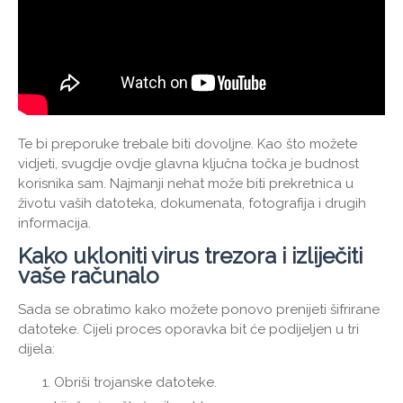
Te bi preporuke trebale biti dovoljne. Kao što možete
vidjeti, svugdje ovdje glavna ključna točka je budnost
korisnika sam. Najmanji nehat može biti prekretnica u
životu vaših datoteka, dokumenata, fotografija i drugih
informacija.
Kako ukloniti virus trezora i izliječiti
vaše računalo
Sada se obratimo kako možete ponovo prenijeti šifrirane
datoteke. Cijeli proces oporavka bit će podijeljen u tri
dijela:
Obriši trojanske datoteke.