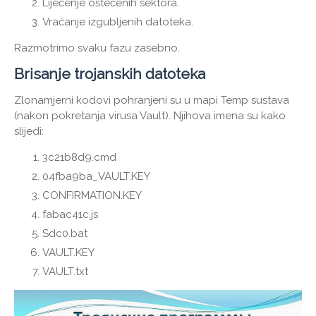
Liječenje oštećenih sektora.
Vraćanje izgubljenih datoteka.
Razmotrimo svaku fazu zasebno.
Brisanje trojanskih datoteka
Zlonamjerni kodovi pohranjeni su u mapi Temp sustava
(nakon pokretanja virusa Vault). Njihova imena su kako
slijedi:
3c21b8d9.cmd
04fba9ba_VAULT.KEY
CONFIRMATION.KEY
fabac41c.js
Sdc0.bat
VAULT.KEY
VAULT.txt