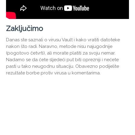
Zaključimo
Danas ste saznali o virusu Vault i kako vratiti datoteke
nakon što radi. Naravno, metode nisu najugodnije
(pogotovo četvrti), ali morate platiti za svoju nemar.
Nadamo se da ćete sljedeći put biti oprezniji i nećete
pasti u tako neugodnu situaciju. Obavezno podijelite
rezultate borbe protiv virusa u komentarima.