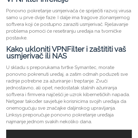
Ponovno pokretanje usmjerivača će spriječiti razvoj virusa
samo u prve dvije faze. I dalje ima tragove zlonamjernog
softvera koji će postupno zaraziti usmjerivač. Rješavanje
problema pomoći će resetiranju uređaja na tvorničke
postavke.
Kako ukloniti VPNFilter i zaštititi vaš
usmjerivač ili NAS
U skladu s preporukama tvrtke Symantec, morate
ponovno pokrenuti uređaj, a zatim odmah poduzeti sve
radnje potrebne za ažuriranje i treptanje. Zvuči
jednostavno, ali opet, nedostatak stalnih ažuriranja
softvera i firmvera najčešći je uzrok kibernetičkih napada.
Netgear također savjetuje korisnicima svojih uređaja da
onemogućuju sve značajke daljinskog upravljanja.
Linksys preporučuje ponovno pokretanje uređaja
najmanje jednom svakih nekoliko dana.