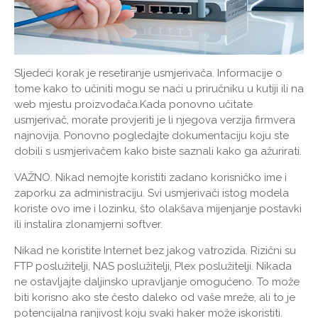
Sljedeći korak je resetiranje usmjerivača. Informacije o
tome kako to učiniti mogu se naći u priručniku u kutiji ili na
web mjestu proizvođača.Kada ponovno učitate
usmjerivač, morate provjeriti je li njegova verzija firmvera
najnovija. Ponovno pogledajte dokumentaciju koju ste
dobili s usmjerivačem kako biste saznali kako ga ažurirati.
VAŽNO.
Nikad nemojte koristiti zadano korisničko ime i
zaporku za administraciju. Svi usmjerivači istog modela
koriste ovo ime i lozinku, što olakšava mijenjanje postavki
ili instalira zlonamjerni softver.
Nikad ne koristite Internet bez jakog vatrozida. Rizični su
FTP poslužitelji, NAS poslužitelji, Plex poslužitelji. Nikada
ne ostavljajte daljinsko upravljanje omogućeno. To može
biti korisno ako ste često daleko od vaše mreže, ali to je
potencijalna ranjivost koju svaki haker može iskoristiti.