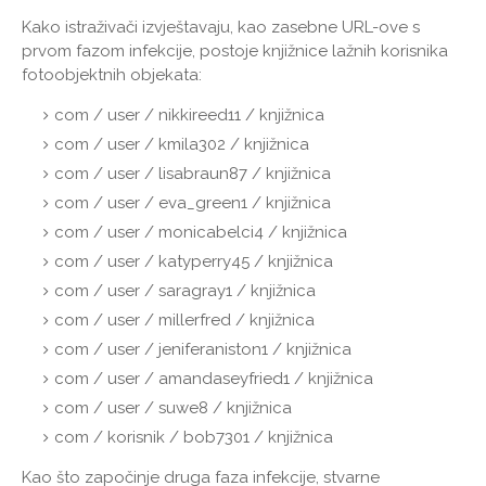
Kako istraživači izvještavaju, kao zasebne URL-ove s
prvom fazom infekcije, postoje knjižnice lažnih korisnika
fotoobjektnih objekata:
com / user / nikkireed11 / knjižnica
com / user / kmila302 / knjižnica
com / user / lisabraun87 / knjižnica
com / user / eva_green1 / knjižnica
com / user / monicabelci4 / knjižnica
com / user / katyperry45 / knjižnica
com / user / saragray1 / knjižnica
com / user / millerfred / knjižnica
com / user / jeniferaniston1 / knjižnica
com / user / amandaseyfried1 / knjižnica
com / user / suwe8 / knjižnica
com / korisnik / bob7301 / knjižnica
Kao što započinje druga faza infekcije, stvarne