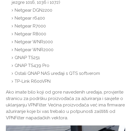
jezgre 1016, 1036 i 1072)
Netgear DGN2200
Netgear r6400
Netgear R7000
Netgear R8000
Netgear WNR1000
Netgear WNR2000
QNAP TS251
QNAP TS439 Pro
Ostali QNAP NAS uređaji s QTS softverom
TP-Link R600VPN
Ako imate bilo koji od gore navedenih uređaja, provjerite
stranicu za podršku proizvođača za ažuriranja i savjete o
uklanjanju VPNFilter. Većina proizvođača već ima firmware
ažuriranje koje bi vas trebalo u potpunosti zaštititi od
VPNFilter napadačkih vektora.