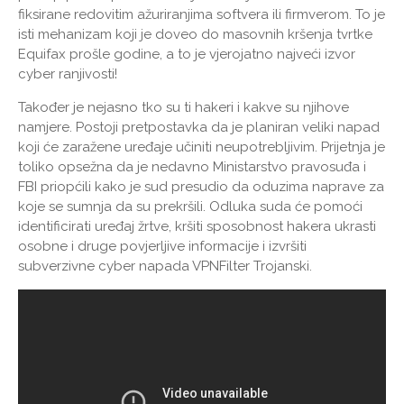
fiksirane redovitim ažuriranjima softvera ili firmverom. To je
isti mehanizam koji je doveo do masovnih kršenja tvrtke
Equifax prošle godine, a to je vjerojatno najveći izvor
cyber ranjivosti!
Također je nejasno tko su ti hakeri i kakve su njihove
namjere. Postoji pretpostavka da je planiran veliki napad
koji će zaražene uređaje učiniti neupotrebljivim. Prijetnja je
toliko opsežna da je nedavno Ministarstvo pravosuđa i
FBI priopćili kako je sud presudio da oduzima naprave za
koje se sumnja da su prekršili. Odluka suda će pomoći
identificirati uređaj žrtve, kršiti sposobnost hakera ukrasti
osobne i druge povjerljive informacije i izvršiti
subverzivne cyber napada VPNFilter Trojanski.