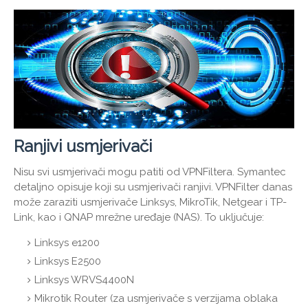
Ranjivi usmjerivači
Nisu svi usmjerivači mogu patiti od VPNFiltera. Symantec
detaljno opisuje koji su usmjerivači ranjivi. VPNFilter danas
može zaraziti usmjerivače Linksys, MikroTik, Netgear i TP-
Link, kao i QNAP mrežne uređaje (NAS). To uključuje:
Linksys e1200
Linksys E2500
Linksys WRVS4400N
Mikrotik Router (za usmjerivače s verzijama oblaka