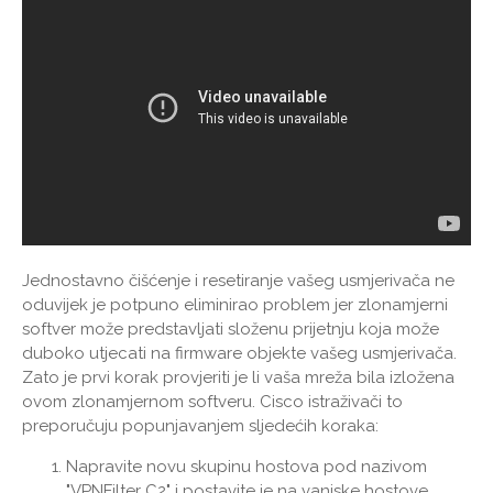
Jednostavno čišćenje i resetiranje vašeg usmjerivača ne
oduvijek je potpuno eliminirao problem jer zlonamjerni
softver može predstavljati složenu prijetnju koja može
duboko utjecati na firmware objekte vašeg usmjerivača.
Zato je prvi korak provjeriti je li vaša mreža bila izložena
ovom zlonamjernom softveru. Cisco istraživači to
preporučuju popunjavanjem sljedećih koraka:
Napravite novu skupinu hostova pod nazivom
"VPNFilter C2" i postavite je na vanjske hostove