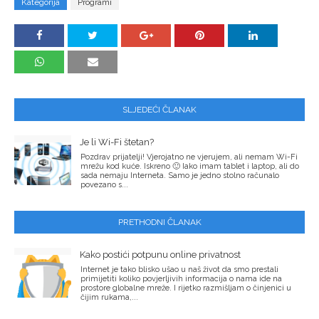
Kategorija
Programi
SLJEDEĆI ČLANAK
Je li Wi-Fi štetan?
Pozdrav prijatelji! Vjerojatno ne vjerujem, ali nemam Wi-Fi
mrežu kod kuće. Iskreno 🙂 Iako imam tablet i laptop, ali do
sada nemaju Interneta. Samo je jedno stolno računalo
povezano s...
PRETHODNI ČLANAK
Kako postići potpunu online privatnost
Internet je tako blisko ušao u naš život da smo prestali
primijetiti koliko povjerljivih informacija o nama ide na
prostore globalne mreže. I rijetko razmišljam o činjenici u
čijim rukama,...