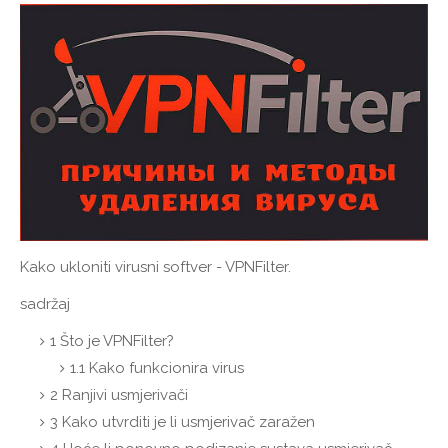
Kako ukloniti virusni softver - VPNFilter.
sadržaj
1
Što je VPNFilter?
1.1
Kako funkcionira virus
2
Ranjivi usmjerivači
3
Kako utvrditi je li usmjerivač zaražen