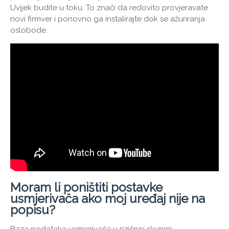
Uvijek budite u toku. To znači da redovito provjeravate
novi firmver i ponovno ga instalirajte dok se ažuriranja
oslobode.
Moram li poništiti postavke
usmjerivača ako moj uređaj nije na
popisu?
Baza podataka usmjerivača u rizičnoj skupini