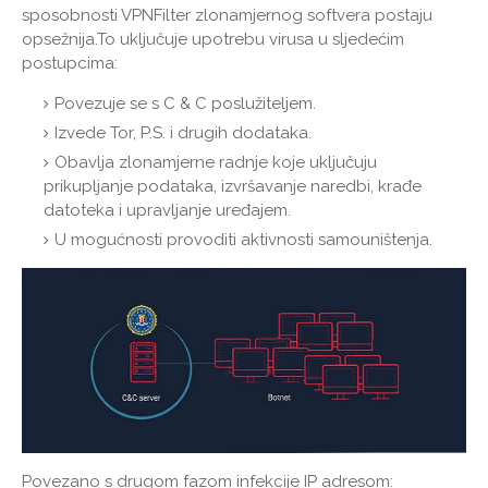
sposobnosti VPNFilter zlonamjernog softvera postaju
opsežnija.To uključuje upotrebu virusa u sljedećim
postupcima:
Povezuje se s C & C poslužiteljem.
Izvede Tor, P.S. i drugih dodataka.
Obavlja zlonamjerne radnje koje uključuju
prikupljanje podataka, izvršavanje naredbi, krađe
datoteka i upravljanje uređajem.
U mogućnosti provoditi aktivnosti samouništenja.
Povezano s drugom fazom infekcije IP adresom: