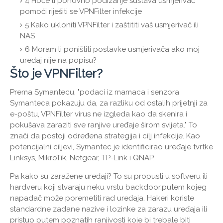
4
Hoće li ponovno podizanje sustava usmjerivač
pomoći riješiti se VPNFilter infekcije
5
Kako ukloniti VPNFilter i zaštititi vaš usmjerivač ili
NAS
6
Moram li poništiti postavke usmjerivača ako moj
uređaj nije na popisu?
Što je VPNFilter?
Prema Symantecu, "podaci iz mamaca i senzora
Symanteca pokazuju da, za razliku od ostalih prijetnji za
e-poštu, VPNFilter virus ne izgleda kao da skenira i
pokušava zaraziti sve ranjive uređaje širom svijeta." To
znači da postoji određena strategija i cilj infekcije. Kao
potencijalni ciljevi, Symantec je identificirao uređaje tvrtke
Linksys, MikroTik, Netgear, TP-Link i QNAP.
Pa kako su zaražene uređaji? To su propusti u softveru ili
hardveru koji stvaraju neku vrstu backdoor,putem kojeg
napadač može poremetiti rad uređaja. Hakeri koriste
standardne zadane nazive i lozinke za zarazu uređaja ili
pristup putem poznatih ranjivosti koje bi trebale biti