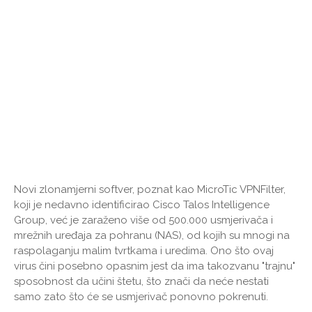
Novi zlonamjerni softver, poznat kao MicroTic VPNFilter,
koji je nedavno identificirao Cisco Talos Intelligence
Group, već je zaraženo više od 500.000 usmjerivača i
mrežnih uređaja za pohranu (NAS), od kojih su mnogi na
raspolaganju malim tvrtkama i uredima. Ono što ovaj
virus čini posebno opasnim jest da ima takozvanu "trajnu"
sposobnost da učini štetu, što znači da neće nestati
samo zato što će se usmjerivač ponovno pokrenuti.