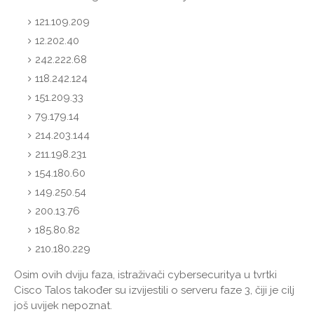
121.109.209
12.202.40
242.222.68
118.242.124
151.209.33
79.179.14
214.203.144
211.198.231
154.180.60
149.250.54
200.13.76
185.80.82
210.180.229
Osim ovih dviju faza, istraživači cybersecuritya u tvrtki
Cisco Talos također su izvijestili o serveru faze 3, čiji je cilj
još uvijek nepoznat.