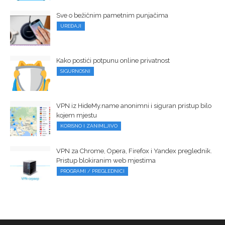
Sve o bežičnim pametnim punjačima
UREĐAJI
Kako postići potpunu online privatnost
SIGURNOSNI
VPN iz HideMy.name anonimni i siguran pristup bilo
kojem mjestu
KORISNO I ZANIMLJIVO
VPN za Chrome, Opera, Firefox i Yandex preglednik.
Pristup blokiranim web mjestima
PROGRAMI / PREGLEDNICI