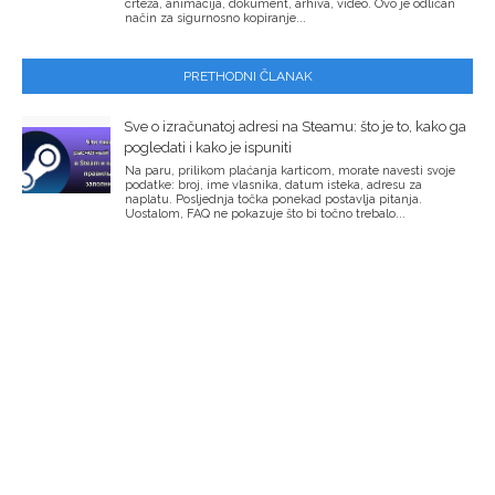
crteža, animacija, dokument, arhiva, video. Ovo je odličan
način za sigurnosno kopiranje...
PRETHODNI ČLANAK
Sve o izračunatoj adresi na Steamu: što je to, kako ga
pogledati i kako je ispuniti
Na paru, prilikom plaćanja karticom, morate navesti svoje
podatke: broj, ime vlasnika, datum isteka, adresu za
naplatu. Posljednja točka ponekad postavlja pitanja.
Uostalom, FAQ ne pokazuje što bi točno trebalo...