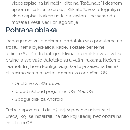
videozapise na isti način: idite na "Računalo" i desnom
tipkom miša kliknite uređaj. Kliknite "Uvoz fotografija i
videozapisa". Nakon upita na zaslonu, ne samo da
možete uvesti, već i prilagoditi je.
Pohrana oblaka
Danas je ova vrsta pohrane podataka vrlo popularna na
tržištu: nema bljeskalica, kabeli i ostale periferne
jedinice.Sve što trebate je aktivna internetska veza velike
brzine, a sve vaše datoteke su u vašim rukama. Nećemo
razmotriti njihovu konfiguraciju (za tu je zasebna tema),
ali recimo samo o svakoj pohrani za određeni OS:
OneDrive za Windows
iCloud i iCloud pogon za iOS i MacOS
Google disk za Android
Treba napomenuti da još uvijek postoje univerzalni
uređaji koji se instaliraju na bilo koji uređaj, bez obzira na
instalirani OS: