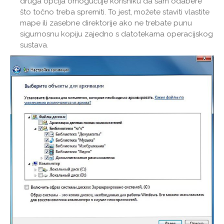
druga opcija omogućuje korisniku da sam odabere
što točno treba spremiti. To jest, možete staviti vlastite
mape ili zasebne direktorije ako ne trebate punu
sigurnosnu kopiju zajedno s datotekama operacijskog
sustava.