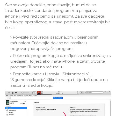
Sve se ovdje donekle jednostavnije, budući da se
također koriste standardni programi (na primjer, za
iPhone i iPad, radit ćemo s iTunesom). Za sve gadgete
bilo kojeg operativnog sustava, postupak rezerviranja bit
će isti:
Povežite svoj uređaj s računalom ili prijenosnim
računalom. Pričekajte dok se ne instaliraju
odgovarajući upravljački programi.
Pokrenite program koji je osmišljen za sinkronizaciju s
uređajem. To jest, ako imate iPhone, a zatim otvorite
program iTunes na računalu.
Pronađite karticu ili stavku "Sinkronizacija" ili
"Sigurnosna kopija". Kliknite na nju i, slijedeći upute na
zaslonu, izradite kopiju.