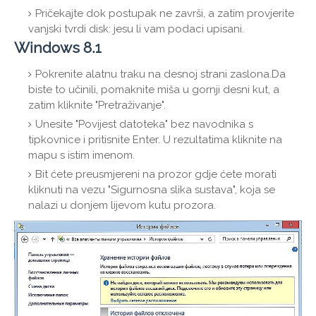
Pričekajte dok postupak ne završi, a zatim provjerite
vanjski tvrdi disk: jesu li vam podaci upisani.
Windows 8.1
Pokrenite alatnu traku na desnoj strani zaslona.Da
biste to učinili, pomaknite miša u gornji desni kut, a
zatim kliknite "Pretraživanje".
Unesite "Povijest datoteka" bez navodnika s
tipkovnice i pritisnite Enter. U rezultatima kliknite na
mapu s istim imenom.
Bit ćete preusmjereni na prozor gdje ćete morati
kliknuti na vezu "Sigurnosna slika sustava", koja se
nalazi u donjem lijevom kutu prozora.