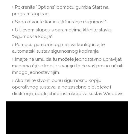
Pokrenite "Options" pomoću gumba Start na
programskoj traci.
Sada otvorite karticu "Ažuriranje i sigurnost".
U lijevom stupcu s parametrima kliknite stavku
"Sigurnosna kopija".
Pomoću gumba istog naziva konfigurirajte
automatski sustav sigurnosnog kopiranja.
Imajte na umu da tu možete jednostavno upravljati
mapama čiji se kopije stvaraju.To će vaš posao učiniti
mnogo jednostavnijim.
Ako želite stvoriti punu sigurnosnu kopiju
operativnog sustava, a ne zasebne biblioteke i
direktorije, upotrijebite instrukciju za sustav Windows.