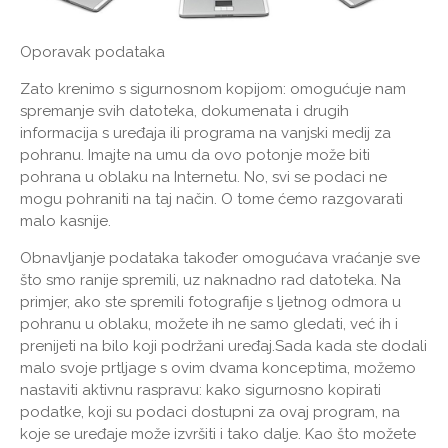
Oporavak podataka
Zato krenimo s sigurnosnom kopijom: omogućuje nam
spremanje svih datoteka, dokumenata i drugih
informacija s uređaja ili programa na vanjski medij za
pohranu. Imajte na umu da ovo potonje može biti
pohrana u oblaku na Internetu. No, svi se podaci ne
mogu pohraniti na taj način. O tome ćemo razgovarati
malo kasnije.
Obnavljanje podataka također omogućava vraćanje sve
što smo ranije spremili, uz naknadno rad datoteka. Na
primjer, ako ste spremili fotografije s ljetnog odmora u
pohranu u oblaku, možete ih ne samo gledati, već ih i
prenijeti na bilo koji podržani uređaj.Sada kada ste dodali
malo svoje prtljage s ovim dvama konceptima, možemo
nastaviti aktivnu raspravu: kako sigurnosno kopirati
podatke, koji su podaci dostupni za ovaj program, na
koje se uređaje može izvršiti i tako dalje. Kao što možete