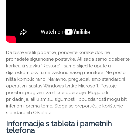
Da biste vratili podatke, ponovite korake dok ne
pronađete sigurnosne postavke. Ali sada samo odaberite
karticu ili stavku "Restore" i samo slijedite upute u
dijaloškom okviru na zaslonu vašeg monitora. Ne postoji
ništa komplicirano. Naravno, pregledali smo standardni
operativni sustav Windows tvrtke Microsoft. Postoje
posebni programi za slične operacije. Mogu biti
prikladnije, ali u smislu sigurnosti i pouzdanosti mogu biti
inferiorni prema tome. Stoga se preporučuje korištenje
standardnih OS alata.
Informacije s tableta i pametnih
telefona