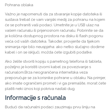
Pohrana oblaka
Važno je napomenuti da za stvaranje kopije datoteka ili
sustava trebat će vam vanjski medij za pohranu na kojem
će se pohraniti vaši podaci. Umetnite je u USB ulaz na
vašem računalu ili prijenosnom računalu. Pobrinite se da
je količina dostupnog prostora na disku ili flash pogonu
veća od vaših datoteka. Također, provjerite da tijekom
snimanja nije bilo neuspjeha: ako netko slučajno dodirne
kabel i on se isključi, možda ćete izgubiti podatke.
Ako želite stvoriti kopiju s pametnog telefona ili tableta,
poželjno je koristiti izvorni kabel za povezivanje s
računalom.Brza neograničena internetska veza
preporučuje se za korisnike pohrane u oblaku. Na primjer,
ako imate ograničeni promet i vi ga premašite, morat ćete
platiti neki iznos koji pokriva nastali dug.
Informacije s računala
Budući da računalni podaci zauzimaju prvu liniju na