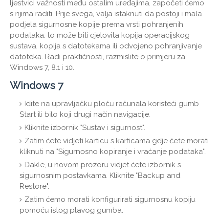
ljestvici važnosti među ostalim uređajima, započeti ćemo
s njima raditi. Prije svega, valja istaknuti da postoji i mala
podjela sigurnosne kopije prema vrsti pohranjenih
podataka: to može biti cjelovita kopija operacijskog
sustava, kopija s datotekama ili odvojeno pohranjivanje
datoteka. Radi praktičnosti, razmislite o primjeru za
Windows 7, 8.1 i 10.
Windows 7
Idite na upravljačku ploču računala koristeći gumb
Start ili bilo koji drugi način navigacije.
Kliknite izbornik "Sustav i sigurnost".
Zatim ćete vidjeti karticu s karticama gdje ćete morati
kliknuti na "Sigurnosno kopiranje i vraćanje podataka".
Dakle, u novom prozoru vidjet ćete izbornik s
sigurnosnim postavkama. Kliknite "Backup and
Restore".
Zatim ćemo morati konfigurirati sigurnosnu kopiju
pomoću istog plavog gumba.