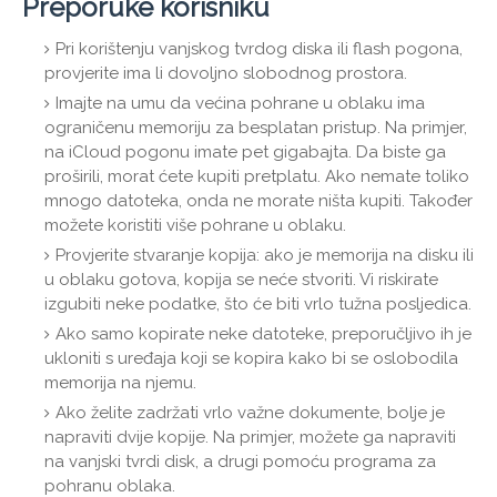
Preporuke korisniku
Pri korištenju vanjskog tvrdog diska ili flash pogona,
provjerite ima li dovoljno slobodnog prostora.
Imajte na umu da većina pohrane u oblaku ima
ograničenu memoriju za besplatan pristup. Na primjer,
na iCloud pogonu imate pet gigabajta. Da biste ga
proširili, morat ćete kupiti pretplatu. Ako nemate toliko
mnogo datoteka, onda ne morate ništa kupiti. Također
možete koristiti više pohrane u oblaku.
Provjerite stvaranje kopija: ako je memorija na disku ili
u oblaku gotova, kopija se neće stvoriti. Vi riskirate
izgubiti neke podatke, što će biti vrlo tužna posljedica.
Ako samo kopirate neke datoteke, preporučljivo ih je
ukloniti s uređaja koji se kopira kako bi se oslobodila
memorija na njemu.
Ako želite zadržati vrlo važne dokumente, bolje je
napraviti dvije kopije. Na primjer, možete ga napraviti
na vanjski tvrdi disk, a drugi pomoću programa za
pohranu oblaka.