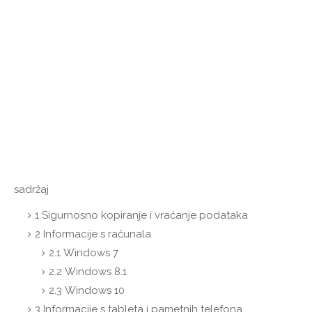
sadržaj
1
Sigurnosno kopiranje i vraćanje podataka
2
Informacije s računala
2.1
Windows 7
2.2
Windows 8.1
2.3
Windows 10
3
Informacije s tableta i pametnih telefona