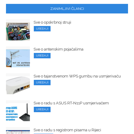
ZANIMLJIVI ČLANCI
Sve o opskrbnoj struji
UREĐAJI
Sve o antenskim pojačalima
UREĐAJI
Sve o tajanstvenom WPS gumbu na usmjerivaču
UREĐAJI
Sve o radu s ASUS RT-N11P usmjerivačem
UREĐAJI
Sve o radu s registrom pisama u Rijeci