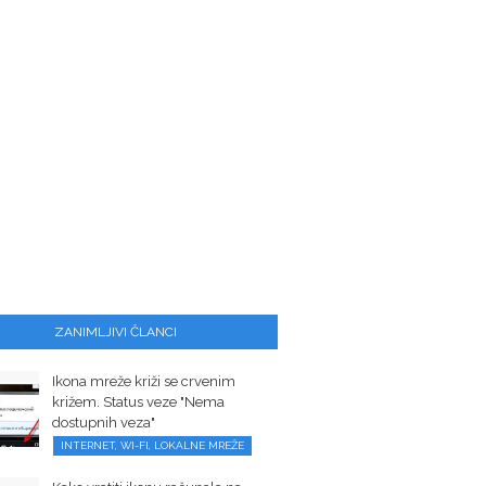
ZANIMLJIVI ČLANCI
Ikona mreže križi se crvenim
križem. Status veze "Nema
dostupnih veza"
INTERNET, WI-FI, LOKALNE MREŽE