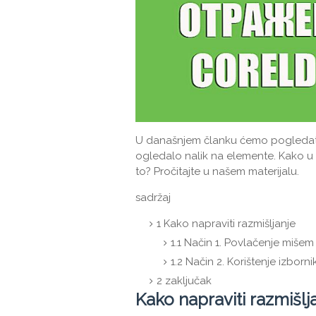
U današnjem članku ćemo pogledati 
ogledalo nalik na elemente. Kako u Ko
to? Pročitajte u našem materijalu.
sadržaj
1
Kako napraviti razmišljanje
1.1
Način 1. Povlačenje mišem
1.2
Način 2. Korištenje izborni
2
zaključak
Kako napraviti razmišlj