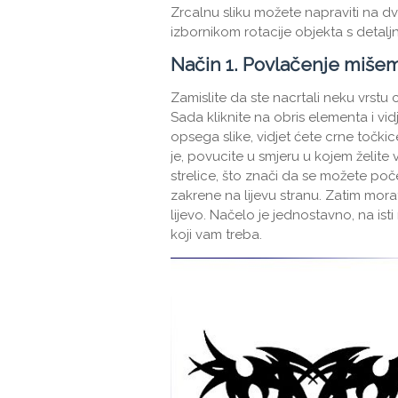
Zrcalnu sliku možete napraviti na d
izbornikom rotacije objekta s detalj
Način 1. Povlačenje miše
Zamislite da ste nacrtali neku vrstu
Sada kliknite na obris elementa i vi
opsega slike, vidjet ćete crne točkice
je, povucite u smjeru u kojem želite vi
strelice, što znači da se možete poče
zakrene na lijevu stranu. Zatim mora
lijevo. Načelo je jednostavno, na ist
koji vam treba.