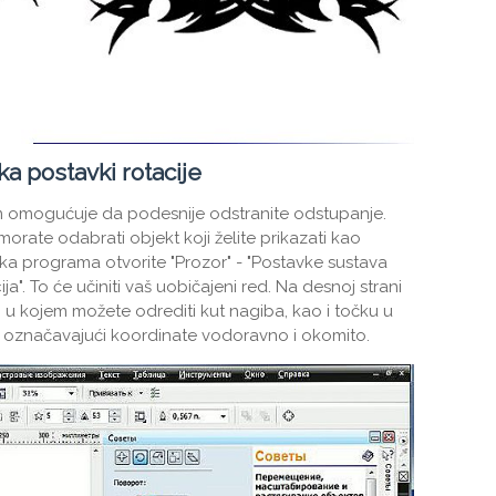
ka postavki rotacije
vam omogućuje da podesnije odstranite odstupanje.
morate odabrati objekt koji želite prikazati kao
nika programa otvorite "Prozor" - "Postavke sustava
a". To će učiniti vaš uobičajeni red. Na desnoj strani
i u kojem možete odrediti kut nagiba, kao i točku u
u, označavajući koordinate vodoravno i okomito.