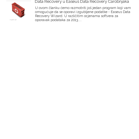
Data Recovery u Easeus Data Recovery Čarobnjaka
U ovom članku ćemo razmotriti još jedan program koji vam
omogućuje da se oporavi izgubljene podatke - Easeus Data
Recovery Wizard. U različitim ocjenama softvera za
oporavak podataka za 2013....