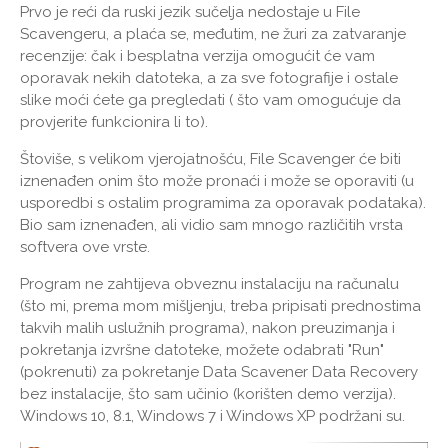
Prvo je reći da ruski jezik sučelja nedostaje u File
Scavengeru, a plaća se, međutim, ne žuri za zatvaranje
recenzije: čak i besplatna verzija omogućit će vam
oporavak nekih datoteka, a za sve fotografije i ostale
slike moći ćete ga pregledati ( što vam omogućuje da
provjerite funkcionira li to).
Štoviše, s velikom vjerojatnošću, File Scavenger će biti
iznenađen onim što može pronaći i može se oporaviti (u
usporedbi s ostalim programima za oporavak podataka).
Bio sam iznenađen, ali vidio sam mnogo različitih vrsta
softvera ove vrste.
Program ne zahtijeva obveznu instalaciju na računalu
(što mi, prema mom mišljenju, treba pripisati prednostima
takvih malih uslužnih programa), nakon preuzimanja i
pokretanja izvršne datoteke, možete odabrati "Run"
(pokrenuti) za pokretanje Data Scavener Data Recovery
bez instalacije, što sam učinio (korišten demo verzija).
Windows 10, 8.1, Windows 7 i Windows XP podržani su.