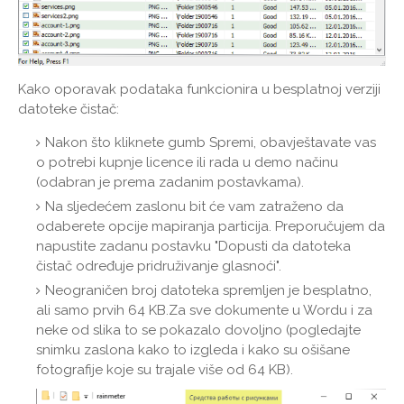
Kako oporavak podataka funkcionira u besplatnoj verziji
datoteke čistač:
Nakon što kliknete gumb Spremi, obavještavate vas
o potrebi kupnje licence ili rada u demo načinu
(odabran je prema zadanim postavkama).
Na sljedećem zaslonu bit će vam zatraženo da
odaberete opcije mapiranja particija. Preporučujem da
napustite zadanu postavku "Dopusti da datoteka
čistač određuje pridruživanje glasnoći".
Neograničen broj datoteka spremljen je besplatno,
ali samo prvih 64 KB.Za sve dokumente u Wordu i za
neke od slika to se pokazalo dovoljno (pogledajte
snimku zaslona kako to izgleda i kako su ošišane
fotografije koje su trajale više od 64 KB).