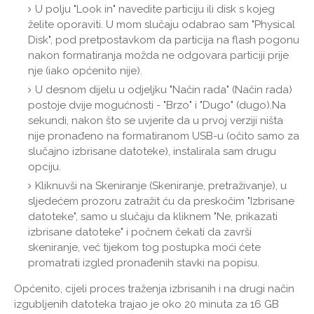
U polju "Look in" navedite particiju ili disk s kojeg
želite oporaviti. U mom slučaju odabrao sam "Physical
Disk", pod pretpostavkom da particija na flash pogonu
nakon formatiranja možda ne odgovara particiji prije
nje (iako općenito nije).
U desnom dijelu u odjeljku "Način rada" (Način rada)
postoje dvije mogućnosti - "Brzo" i "Dugo" (dugo).Na
sekundi, nakon što se uvjerite da u prvoj verziji ništa
nije pronađeno na formatiranom USB-u (očito samo za
slučajno izbrisane datoteke), instalirala sam drugu
opciju.
Kliknuvši na Skeniranje (Skeniranje, pretraživanje), u
sljedećem prozoru zatražit ću da preskočim "Izbrisane
datoteke", samo u slučaju da kliknem "Ne, prikazati
izbrisane datoteke" i počnem čekati da završi
skeniranje, već tijekom tog postupka moći ćete
promatrati izgled pronađenih stavki na popisu.
Općenito, cijeli proces traženja izbrisanih i na drugi način
izgubljenih datoteka trajao je oko 20 minuta za 16 GB