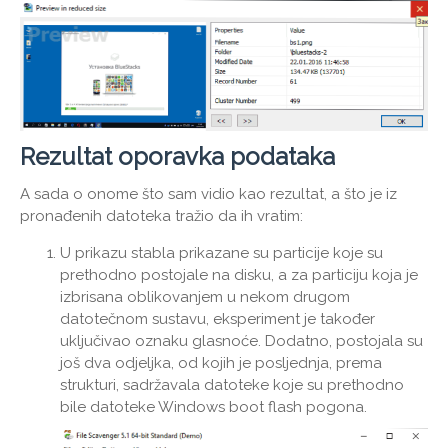
Rezultat oporavka podataka
A sada o onome što sam vidio kao rezultat, a što je iz
pronađenih datoteka tražio da ih vratim:
U prikazu stabla prikazane su particije koje su
prethodno postojale na disku, a za particiju koja je
izbrisana oblikovanjem u nekom drugom
datotečnom sustavu, eksperiment je također
uključivao oznaku glasnoće. Dodatno, postojala su
još dva odjeljka, od kojih je posljednja, prema
strukturi, sadržavala datoteke koje su prethodno
bile datoteke Windows boot flash pogona.