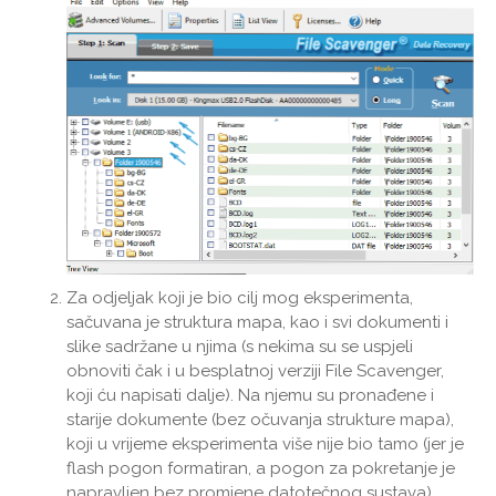
Za odjeljak koji je bio cilj mog eksperimenta,
sačuvana je struktura mapa, kao i svi dokumenti i
slike sadržane u njima (s nekima su se uspjeli
obnoviti čak i u besplatnoj verziji File Scavenger,
koji ću napisati dalje). Na njemu su pronađene i
starije dokumente (bez očuvanja strukture mapa),
koji u vrijeme eksperimenta više nije bio tamo (jer je
flash pogon formatiran, a pogon za pokretanje je
napravljen bez promjene datotečnog sustava),