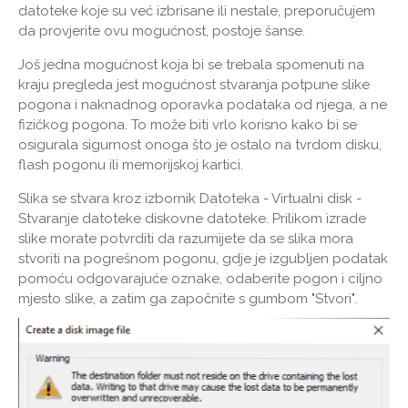
datoteke koje su već izbrisane ili nestale, preporučujem
da provjerite ovu mogućnost, postoje šanse.
Još jedna mogućnost koja bi se trebala spomenuti na
kraju pregleda jest mogućnost stvaranja potpune slike
pogona i naknadnog oporavka podataka od njega, a ne
fizičkog pogona. To može biti vrlo korisno kako bi se
osigurala sigurnost onoga što je ostalo na tvrdom disku,
flash pogonu ili memorijskoj kartici.
Slika se stvara kroz izbornik Datoteka - Virtualni disk -
Stvaranje datoteke diskovne datoteke. Prilikom izrade
slike morate potvrditi da razumijete da se slika mora
stvoriti na pogrešnom pogonu, gdje je izgubljen podatak
pomoću odgovarajuće oznake, odaberite pogon i ciljno
mjesto slike, a zatim ga započnite s gumbom "Stvori".