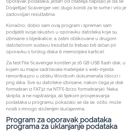
oporavak podataka, jedan od čitatelja napisao je da se
Dosjetljač Scavenger već dugo koristi za te svrhe i vrlo je
zadovoljan rezultatima.
Konačno, dobio sam ovaj program i spreman sam
podijeliti svoje iskustvo u oporavku datoteka koje su
izbrisane s bljeskalice, a zatim oblikovane u drugom
datotečnom sustavu (rezultat bi trebao biti sličan pri
oporavku s tvrdog diska ili memorijske kartice).
Za test File Scavenger korišten je 16 GB USB flash disk, u
kojem su mape sadržavale materijale s web-mjesta
remontka.pro u obliku Wordovih dokumenata (docx) i
png slika. Sve su datoteke izbrisane, nakon čega je disk
formatiran iz FAT32 na NTFS (brzo formatiranje). Neka
skripta, a ne najstrašnija, ali tijekom provjeravanja
podataka u programu, pokazalo se da se, očito, može
nositi s mnogo složenijim slučajevima.
Program za oporavak podataka
programa za uklanjanje podataka