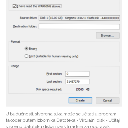
U budućnosti, stvorena slika može se učitati u program
također putem izbornika Datoteka - Virtualni disk - Učitaj
slikovnu datoteku diska i izvršiti radnje za oporavak