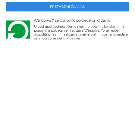
PRETHODNI ČLANAK
Windows 7 se ponovno pokreće pri dizanju
U ovoj uputi pokušat ćemo riješiti problem s konstantnim
ponovnim pokretanjem sustava Windows. To se može
dogoditi iz raznih razloga, ali najvjerojatniji scenariji, nadam
se, moći ću se sjetiti.Prva dva...