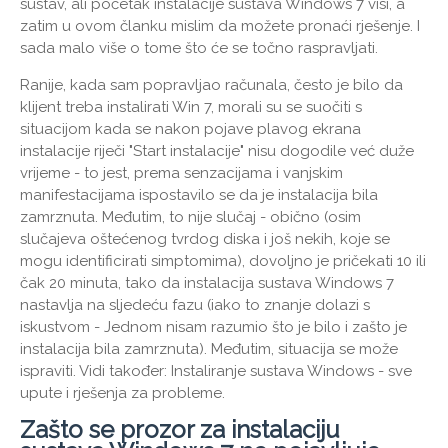
sustav, ali početak instalacije sustava Windows 7 visi, a
zatim u ovom članku mislim da možete pronaći rješenje. I
sada malo više o tome što će se točno raspravljati.
Ranije, kada sam popravljao računala, često je bilo da
klijent treba instalirati Win 7, morali su se suočiti s
situacijom kada se nakon pojave plavog ekrana
instalacije riječi "Start instalacije" nisu dogodile već duže
vrijeme - to jest, prema senzacijama i vanjskim
manifestacijama ispostavilo se da je instalacija bila
zamrznuta. Međutim, to nije slučaj - obično (osim
slučajeva oštećenog tvrdog diska i još nekih, koje se
mogu identificirati simptomima), dovoljno je pričekati 10 ili
čak 20 minuta, tako da instalacija sustava Windows 7
nastavlja na sljedeću fazu (iako to znanje dolazi s
iskustvom - Jednom nisam razumio što je bilo i zašto je
instalacija bila zamrznuta). Međutim, situacija se može
ispraviti. Vidi također: Instaliranje sustava Windows - sve
upute i rješenja za probleme.
Zašto se prozor za instalaciju