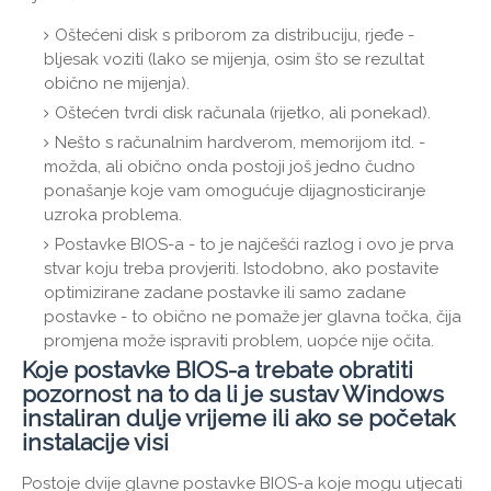
Oštećeni disk s priborom za distribuciju, rjeđe -
bljesak voziti (lako se mijenja, osim što se rezultat
obično ne mijenja).
Oštećen tvrdi disk računala (rijetko, ali ponekad).
Nešto s računalnim hardverom, memorijom itd. -
možda, ali obično onda postoji još jedno čudno
ponašanje koje vam omogućuje dijagnosticiranje
uzroka problema.
Postavke BIOS-a - to je najčešći razlog i ovo je prva
stvar koju treba provjeriti. Istodobno, ako postavite
optimizirane zadane postavke ili samo zadane
postavke - to obično ne pomaže jer glavna točka, čija
promjena može ispraviti problem, uopće nije očita.
Koje postavke BIOS-a trebate obratiti
pozornost na to da li je sustav Windows
instaliran dulje vrijeme ili ako se početak
instalacije visi
Postoje dvije glavne postavke BIOS-a koje mogu utjecati