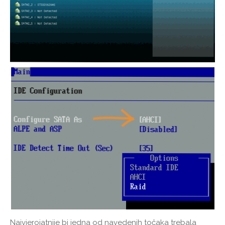
Najvjerojatnije bi jedna od navedenih točaka trebala