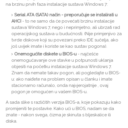
na brzinu prvih faza instalacije sustava Windows 7:
Serial ATA (SATA) način - preporučuje se instalirati u
AHCI
- to ne samo da će povećati brzinu instalacije
sustava Windows 7, nego i neprimjetno, ali ubrzati rad
operacijskog sustava u budućnosti. (Nije primjenjivo za
tvrde diskove koji su povezani preko IDE sučelja, ako
još uvijek imate i koriste se kao sustav pogona).
Onemogućite diskete u BIOS-u
- najčešće
onemogućavanje ove stavke u potpunosti uklanja
objesiti na početku instalacije sustava Windows 7.
Znam da nemate takav pogon, ali pogledajte u BIOS-
u: ako naiđete na problem opisan u članku i imate
stacionarno računalo, onda najvjerojatnije , ovaj
pogon je omogućen u vašem BIOS-u.
A sada slike s različitih verzija BIOS-a, koje pokazuju kako
promijeniti te postavke. Kako ući u BIOS, nadam se da
znate - nakon svega, čizma je skinuta s bljeskalice ili
diska.