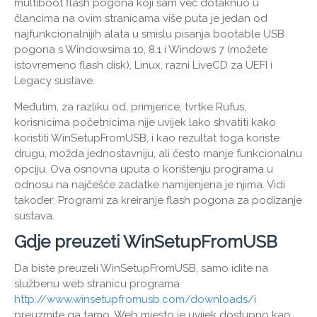
multiboot flash pogona koji sam već dotaknuo u
člancima na ovim stranicama više puta je jedan od
najfunkcionalnijih alata u smislu pisanja bootable USB
pogona s Windowsima 10, 8.1 i Windows 7 (možete
istovremeno flash disk), Linux, razni LiveCD za UEFI i
Legacy sustave.
Međutim, za razliku od, primjerice, tvrtke Rufus,
korisnicima početnicima nije uvijek lako shvatiti kako
koristiti WinSetupFromUSB, i kao rezultat toga koriste
drugu, možda jednostavniju, ali često manje funkcionalnu
opciju. Ova osnovna uputa o korištenju programa u
odnosu na najčešće zadatke namijenjena je njima. Vidi
također: Programi za kreiranje flash pogona za podizanje
sustava.
Gdje preuzeti WinSetupFromUSB
Da biste preuzeli WinSetupFromUSB, samo idite na
službenu web stranicu programa
http://www.winsetupfromusb.com/downloads/
i
preuzmite ga tamo. Web mjesto je uvijek dostupno kao