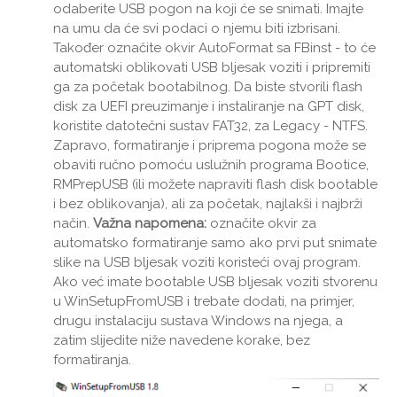
odaberite USB pogon na koji će se snimati. Imajte
na umu da će svi podaci o njemu biti izbrisani.
Također označite okvir AutoFormat sa FBinst - to će
automatski oblikovati USB bljesak voziti i pripremiti
ga za početak bootabilnog. Da biste stvorili flash
disk za UEFI preuzimanje i instaliranje na GPT disk,
koristite datotečni sustav FAT32, za Legacy - NTFS.
Zapravo, formatiranje i priprema pogona može se
obaviti ručno pomoću uslužnih programa Bootice,
RMPrepUSB (ili možete napraviti flash disk bootable
i bez oblikovanja), ali za početak, najlakši i najbrži
način.
Važna napomena:
označite okvir za
automatsko formatiranje samo ako prvi put snimate
slike na USB bljesak voziti koristeći ovaj program.
Ako već imate bootable USB bljesak voziti stvorenu
u WinSetupFromUSB i trebate dodati, na primjer,
drugu instalaciju sustava Windows na njega, a
zatim slijedite niže navedene korake, bez
formatiranja.