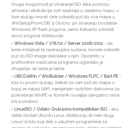
Druga mogućnost je otvaranje ISO slike pomoću
arhivera i ekstrakcija svih sadržaja u zasebnu mapu: u
tom slučaju morat ćete odrediti put do ove mape u
WinSetupFromUSB. tj Obično, pri stvaranju bootable
Windows XP flash pogona, samo trebamo odrediti
slovo pogona distribucije.
Windows Vista / 7/8/10 / Server 2008/2012
- da
biste instalirali te operacijske sustave, morate odrediti
put do ISO image datoteke s njim. Općenito, u
prethodnim inačicama programa izgledalo je
drugačije, ali sada je lakše.
UBCD4Win / WinBuilder / Windows FLPC / Bart PE
-
kao iu prvom slučaju, trebat će vam put do mape u
kojoj se nalazi I386, namijenjen različitim diskovima za
pokretanje WinPE-a. Korisnik novajlija vjerojatno neće
biti potrebno.
LinuxISO / Ostalo Grub4dos kompatibilan ISO
- ako
želite dodati Ubuntu Linux distribuciju (ili neki drugi
Linux) ili bilo koji disk s uslužnim programima za