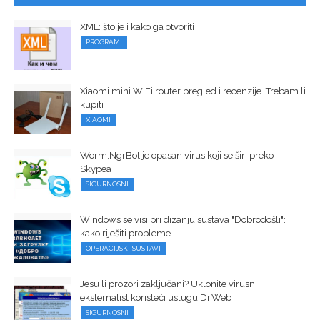
XML: što je i kako ga otvoriti
PROGRAMI
Xiaomi mini WiFi router pregled i recenzije. Trebam li
kupiti
XIAOMI
Worm.NgrBot je opasan virus koji se širi preko
Skypea
SIGURNOSNI
Windows se visi pri dizanju sustava "Dobrodošli":
kako riješiti probleme
OPERACIJSKI SUSTAVI
Jesu li prozori zaključani? Uklonite virusni
eksternalist koristeći uslugu Dr.Web
SIGURNOSNI