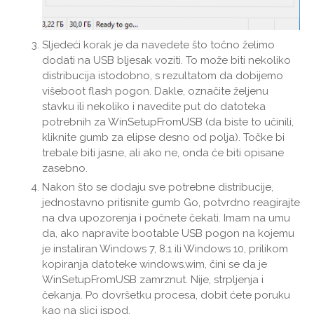
Sljedeći korak je da navedete što točno želimo
dodati na USB bljesak voziti. To može biti nekoliko
distribucija istodobno, s rezultatom da dobijemo
višeboot flash pogon. Dakle, označite željenu
stavku ili nekoliko i navedite put do datoteka
potrebnih za WinSetupFromUSB (da biste to učinili,
kliknite gumb za elipse desno od polja). Točke bi
trebale biti jasne, ali ako ne, onda će biti opisane
zasebno.
Nakon što se dodaju sve potrebne distribucije,
jednostavno pritisnite gumb Go, potvrdno reagirajte
na dva upozorenja i počnete čekati. Imam na umu
da, ako napravite bootable USB pogon na kojemu
je instaliran Windows 7, 8.1 ili Windows 10, prilikom
kopiranja datoteke windows.wim, čini se da je
WinSetupFromUSB zamrznut. Nije, strpljenja i
čekanja. Po dovršetku procesa, dobit ćete poruku
kao na slici ispod.