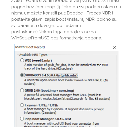
Ako trebate stvoriti bootable vanjski tvrdi disk ili flash
pogon bez formiranja (tj. Tako da svi podaci ostanu na
njemu), možete koristiti put: Bootice - Proces MBR i
postavite glavni zapis boot (Instaliraj MBR, obično su
svi parametri dovoljni) po zadanim
postavkama).Nakon toga dodajte slike na
WinSetupFromUSB bez formatiranja pogona.