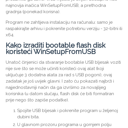
najnovija inačica WinSetupFromUSB, a prethodna
gradnja (ponekad korisna).
Program ne zahtijeva instalaciju na računalu: samo je
raspakirajte arhivu i pokrenite potrebnu verziju - 32-bitni ili
x64.
Kako izraditi bootable flash disk
koristeći WinSetupFromUSB
Unatoč činjenici da stvaranje bootable USB bljesak voziti
nije sve što se može učiniti koristeći ovaj alat (koji
uključuje 3 dodatna alata za rad s USB pogoni), ovaj
zadatak je još uvijek glavni. I zato ću pokazati najbrži i
najjednostavniji način da ga izvršimo za novajlijeg
korisnika (u datom slučaju, flash disk će biti formatiran
prije nego što zapiše podatke).
Spojite USB bljesak i pokrenite program u željenoj
dubini bita.
U glavnom prozoru programa u gornjem polju