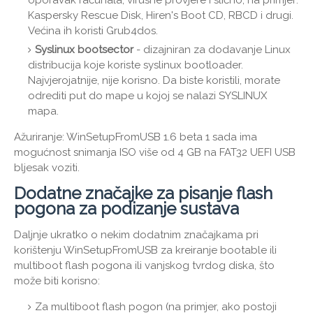
oporavak računala, virusne provjere i slično, na primjer:
Kaspersky Rescue Disk, Hiren's Boot CD, RBCD i drugi.
Većina ih koristi Grub4dos.
Syslinux bootsector
- dizajniran za dodavanje Linux
distribucija koje koriste syslinux bootloader.
Najvjerojatnije, nije korisno. Da biste koristili, morate
odrediti put do mape u kojoj se nalazi SYSLINUX
mapa.
Ažuriranje: WinSetupFromUSB 1.6 beta 1 sada ima
mogućnost snimanja ISO više od 4 GB na FAT32 UEFI USB
bljesak voziti.
Dodatne značajke za pisanje flash
pogona za podizanje sustava
Daljnje ukratko o nekim dodatnim značajkama pri
korištenju WinSetupFromUSB za kreiranje bootable ili
multiboot flash pogona ili vanjskog tvrdog diska, što
može biti korisno:
Za multiboot flash pogon (na primjer, ako postoji