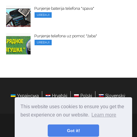
Punjenje baterija telefona "spava"
UREĐAJI
Punjenje telefona uz pomoć "žaba"
UREĐAJI
Українська
Hrvatski
Polski
Slovenský
This website uses cookies to ensure you get the
best experience on our website.
Learn more
hr.ateasyday.com
Ⓒ
2026
Got it!
Popravite i konfigurirajte računala vlastitim rukama!