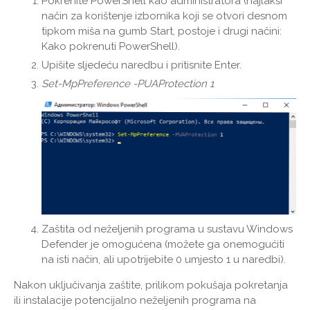
Pokrenite PowerShell kao administratora (najlakši
način za korištenje izbornika koji se otvori desnom
tipkom miša na gumb Start, postoje i drugi načini:
Kako pokrenuti PowerShell).
Upišite sljedeću naredbu i pritisnite Enter.
Set-MpPreference -PUAProtection 1
Zaštita od neželjenih programa u sustavu Windows
Defender je omogućena (možete ga onemogućiti
na isti način, ali upotrijebite 0 umjesto 1 u naredbi).
Nakon uključivanja zaštite, prilikom pokušaja pokretanja
ili instalacije potencijalno neželjenih programa na