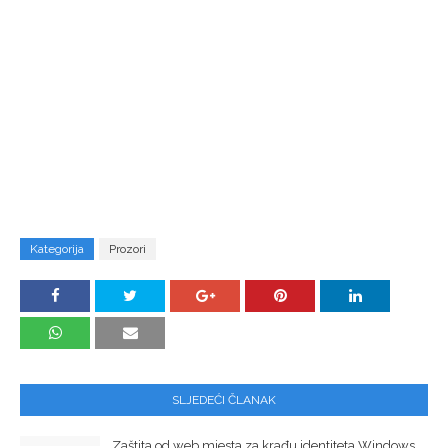
Kategorija
Prozori
SLJEDEĆI ČLANAK
Zaštita od web mjesta za krađu identiteta Windows