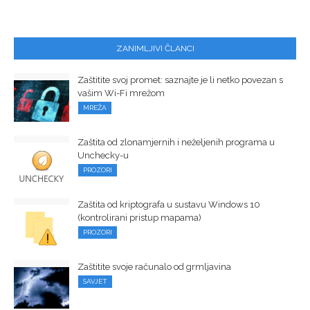
ZANIMLJIVI ČLANCI
Zaštitite svoj promet: saznajte je li netko povezan s
vašim Wi-Fi mrežom
MREŽA
Zaštita od zlonamjernih i neželjenih programa u
Unchecky-u
PROZORI
Zaštita od kriptografa u sustavu Windows 10
(kontrolirani pristup mapama)
PROZORI
Zaštitite svoje računalo od grmljavina
SAVJET