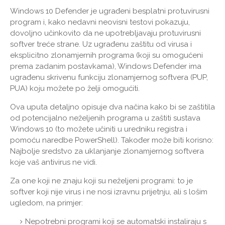
Windows 10 Defender je ugrađeni besplatni protuvirusni
program i, kako nedavni neovisni testovi pokazuju,
dovoljno učinkovito da ne upotrebljavaju protuvirusni
softver treće strane. Uz ugrađenu zaštitu od virusa i
eksplicitno zlonamjernih programa (koji su omogućeni
prema zadanim postavkama), Windows Defender ima
ugrađenu skrivenu funkciju zlonamjernog softvera (PUP,
PUA) koju možete po želji omogućiti.
Ova uputa detaljno opisuje dva načina kako bi se zaštitila
od potencijalno neželjenih programa u zaštiti sustava
Windows 10 (to možete učiniti u uredniku registra i
pomoću naredbe PowerShell). Također može biti korisno:
Najbolje sredstvo za uklanjanje zlonamjernog softvera
koje vaš antivirus ne vidi.
Za one koji ne znaju koji su neželjeni programi: to je
softver koji nije virus i ne nosi izravnu prijetnju, ali s lošim
ugledom, na primjer:
Nepotrebni programi koji se automatski instaliraju s