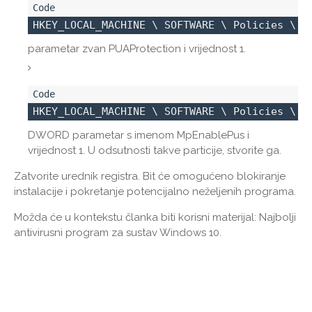
HKEY_LOCAL_MACHINE \ SOFTWARE \ Policies \ M
parametar zvan PUAProtection i vrijednost 1.
HKEY_LOCAL_MACHINE \ SOFTWARE \ Policies \ M
DWORD parametar s imenom MpEnablePus i
vrijednost 1. U odsutnosti takve particije, stvorite ga.
Zatvorite urednik registra. Bit će omogućeno blokiranje
instalacije i pokretanje potencijalno neželjenih programa.
Možda će u kontekstu članka biti korisni materijal: Najbolji
antivirusni program za sustav Windows 10.