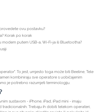
provedete ovu postavku?
? Korak po korak
u modem putem USB-a, Wi-Fi-ja ili Bluetootha?
siji
erator". To jest, umjesto toga može biti Beeline, Tele
grameri kombiniraju sve operatore s uobičajenim
mo je potrebno razumjeti terminologiju.
?
vnim sustavom - iPhone, iPad, iPad mini - imaju
 tradicionalnih. Trebaju ih dobiti telekom operateri,