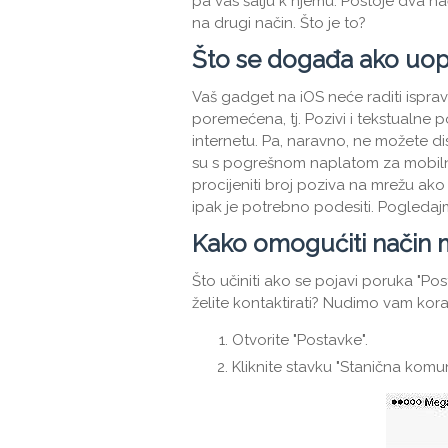
pa vas šalju k njemu. Postoje dva način
na drugi način. Što je to?
Što se događa ako uo
Vaš gadget na iOS neće raditi isprav
poremećena, tj. Pozivi i tekstualne 
internetu. Pa, naravno, ne možete dist
su s pogrešnom naplatom za mobiln
procijeniti broj poziva na mrežu ako
ipak je potrebno podesiti. Pogleda
Kako omogućiti način
Što učiniti ako se pojavi poruka "Pos
želite kontaktirati? Nudimo vam ko
Otvorite "Postavke".
Kliknite stavku "Stanična komun