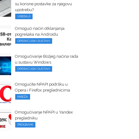
su korisne postavke za njegovu
upotrebu?
UREĐAJI
Omogući način otklanjanja
pogrešaka na Androidu
OPERACIJSKI SUSTAVI
Omogućivanje Božjeg načina rada
u sustavu Windows
OPERACIJSKI SUSTAVI
Omogućite NPAPI podršku u
Opera i Firefox preglednicima
MREŽA
Omogućivanje NPAPI u Yandex
pregledniku
PROGRAMI