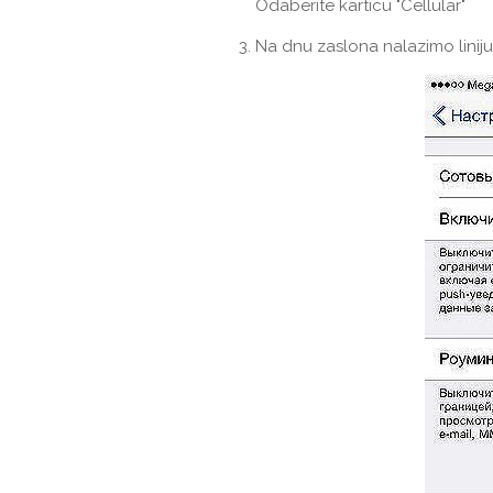
Odaberite karticu "Cellular"
Na dnu zaslona nalazimo linij