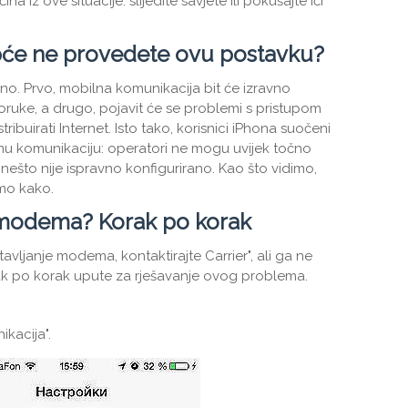
a iz ove situacije: slijedite savjete ili pokušajte ići
pće ne provedete ovu postavku?
no. Prvo, mobilna komunikacija bit će izravno
poruke, a drugo, pojavit će se problemi s pristupom
ribuirati Internet. Isto tako, korisnici iPhona suočeni
u komunikaciju: operatori ne mogu uvijek točno
 nešto nije ispravno konfigurirano. Kao što vidimo,
jmo kako.
 modema? Korak po korak
tavljanje modema, kontaktirajte Carrier", ali ga ne
rak po korak upute za rješavanje ovog problema.
ikacija".