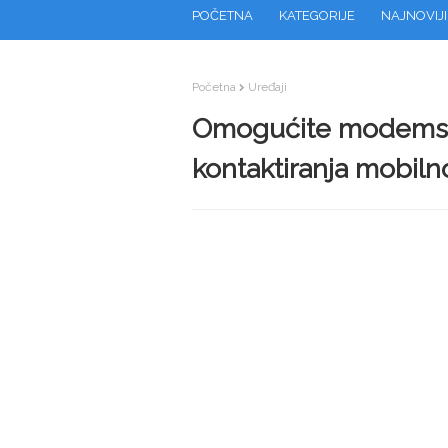
POČETNA
KATEGORIJE
NAJNOVIJI
Početna
Uređaji
Omogućite modemski
kontaktiranja mobiln