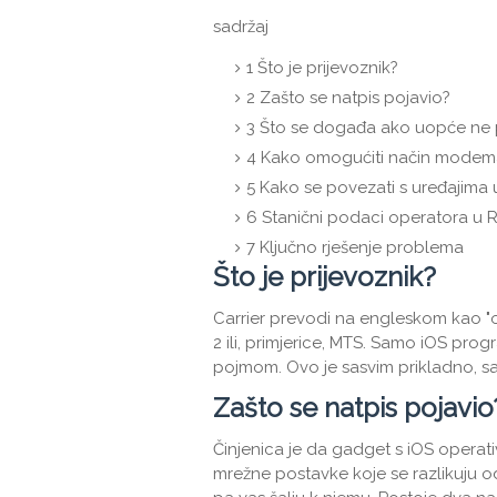
sadržaj
1
Što je prijevoznik?
2
Zašto se natpis pojavio?
3
Što se događa ako uopće ne 
4
Kako omogućiti način modema
5
Kako se povezati s uređajima 
6
Stanični podaci operatora u Ru
7
Ključno rješenje problema
Što je prijevoznik?
Carrier prevodi na engleskom kao "op
2 ili, primjerice, MTS. Samo iOS pro
pojmom. Ovo je sasvim prikladno, sa
Zašto se natpis pojavio
Činjenica je da gadget s iOS operati
mrežne postavke koje se razlikuju od