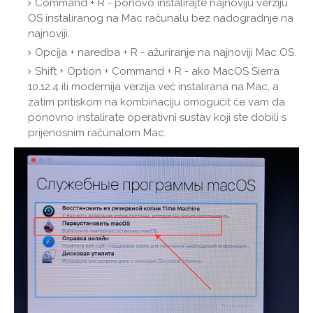
Command + R - ponovo instalirajte najnoviju verziju
OS instaliranog na Mac računalu bez nadogradnje na
najnoviji.
Opcija + naredba + R - ažuriranje na najnoviji Mac OS.
Shift + Option + Command + R - ako MacOS Sierra
10.12.4 ili modernija verzija već instalirana na Mac, a
zatim pritiskom na kombinaciju omogućit će vam da
ponovno instalirate operativni sustav koji ste dobili s
prijenosnim računalom Mac.