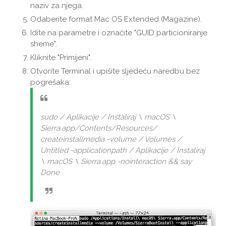
naziv za njega.
Odaberite format Mac OS Extended (Magazine).
Idite na parametre i označite "GUID particioniranje
sheme".
Kliknite "Primijeni".
Otvorite Terminal i upišite sljedeću naredbu bez
pogrešaka:
sudo / Aplikacije / Instaliraj \ macOS \
Sierra.app/Contents/Resources/
createinstallmedia -volume / Volumes /
Untitled -applicationpath / Aplikacije / Instaliraj
\ macOS \ Sierra.app -nointeraction && say
Done