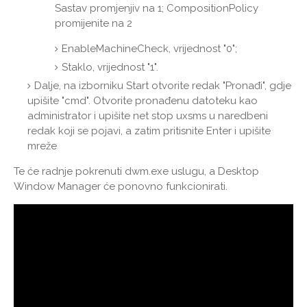
Sastav promjenjiv na 1; CompositionPolicy
promijenite na 2
EnableMachineCheck, vrijednost "0";
Staklo, vrijednost "1".
Dalje, na izborniku Start otvorite redak "Pronađi", gdje
upišite "cmd". Otvorite pronađenu datoteku kao
administrator i upišite net stop uxsms u naredbeni
redak koji se pojavi, a zatim pritisnite Enter i upišite
mreže
Te će radnje pokrenuti dwm.exe uslugu, a Desktop
Window Manager će ponovno funkcionirati.