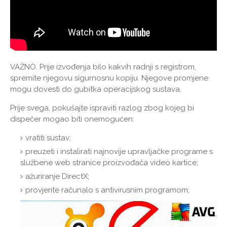
VAŽNO.
Prije izvođenja bilo kakvih radnji s registrom,
spremite njegovu sigurnosnu kopiju. Njegove promjene
mogu dovesti do gubitka operacijskog sustava.
Prije svega, pokušajte ispraviti razlog zbog kojeg bi
dispečer mogao biti onemogućen:
vratiti sustav;
preuzeti i instalirati najnovije upravljačke programe s
službene web stranice proizvođača video kartice;
ažuriranje DirectX;
provjerite računalo s antivirusnim programom;