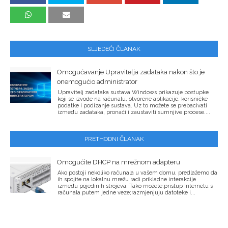
SLJEDEĆI ČLANAK
Omogućavanje Upravitelja zadataka nakon što je
onemogućio administrator
Upravitelj zadataka sustava Windows prikazuje postupke
koji se izvode na računalu, otvorene aplikacije, korisničke
podatke i podizanje sustava. Uz to možete se prebacivati ​​
između zadataka, pronaći i zaustaviti sumnjive procese....
PRETHODNI ČLANAK
Omogućite DHCP na mrežnom adapteru
Ako postoji nekoliko računala u vašem domu, predlažemo da
ih spojite na lokalnu mrežu radi prikladne interakcije
između pojedinih strojeva. Tako možete:pristup Internetu s
računala putem jedne veze;razmjenjuju datoteke i...