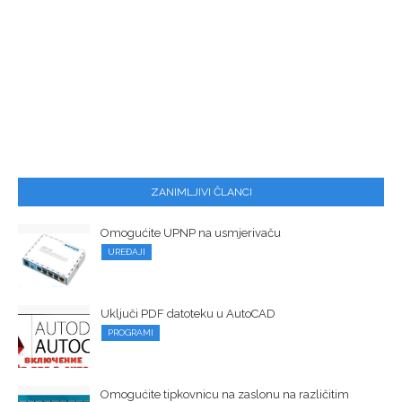
ZANIMLJIVI ČLANCI
Omogućite UPNP na usmjerivaču
UREĐAJI
Uključi PDF datoteku u AutoCAD
PROGRAMI
Omogućite tipkovnicu na zaslonu na različitim