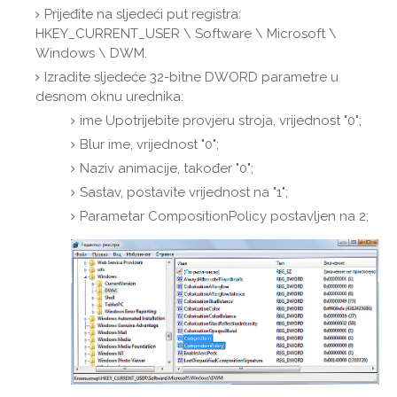
Prijeđite na sljedeći put registra:
HKEY_CURRENT_USER \ Software \ Microsoft \
Windows \ DWM.
Izradite sljedeće 32-bitne DWORD parametre u
desnom oknu urednika:
ime Upotrijebite provjeru stroja, vrijednost "0";
Blur ime, vrijednost "0";
Naziv animacije, također "0";
Sastav, postavite vrijednost na "1";
Parametar CompositionPolicy postavljen na 2;