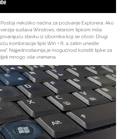
? Postoji nekoliko načina za pozivanje Explorera. Ako
ih verzija sustava Windows, desnom tipkom miša
govarajuću stavku iz izbornika koji se otvori. Drugi
ću kombinacije tipki Win + R, a zatim unesite
e". Najjednostavnija je mogućnost koristiti tipke za
djeti mnogo više vremena.