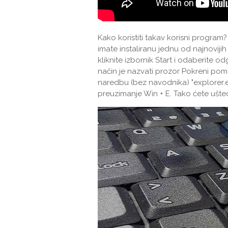
Kako koristiti takav korisni program
imate instaliranu jednu od najnovij
kliknite izbornik Start i odaberite od
način je nazvati prozor Pokreni pomo
naredbu (bez navodnika) "explorer.ex
preuzimanje Win + E. Tako ćete ušte