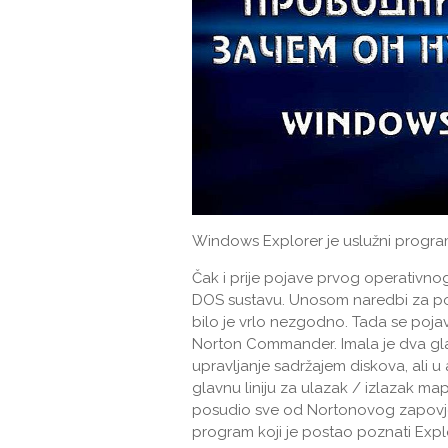
Windows Explorer je uslužni progr
Čak i prije pojave prvog operativn
DOS sustavu. Unosom naredbi za pokr
bilo je vrlo nezgodno. Tada se poj
Norton Commander. Imala je dva gl
upravljanje sadržajem diskova, ali u a
glavnu liniju za ulazak / izlazak mape 
posudio sve od Nortonovog zapovjed
program koji je postao poznati Expl