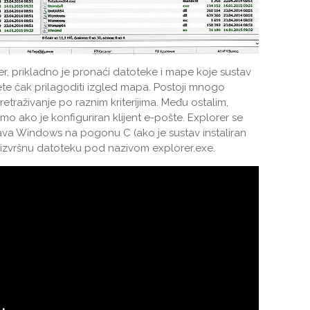
, prikladno je pronaći datoteke i mape koje sustav
ete čak prilagoditi izgled mapa. Postoji mnogo
traživanje po raznim kriterijima. Među ostalim,
mo ako je konfiguriran klijent e-pošte. Explorer se
stava Windows na pogonu C (ako je sustav instaliran
izvršnu datoteku pod nazivom explorer.exe.