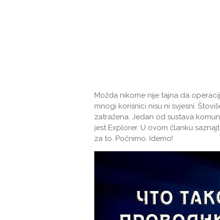
Možda nikome nije tajna da operaci
mnogi korisnici nisu ni svjesni. Štov
zatražena. Jedan od sustava komunaln
jest Explorer. U ovom članku saznajt
za to. Počnimo. Idemo!