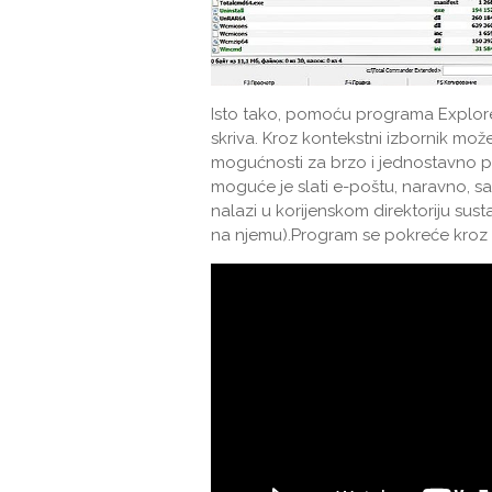
Isto tako, pomoću programa Explorer
skriva. Kroz kontekstni izbornik mož
mogućnosti za brzo i jednostavno pre
moguće je slati e-poštu, naravno, sa
nalazi u korijenskom direktoriju su
na njemu).Program se pokreće kroz 