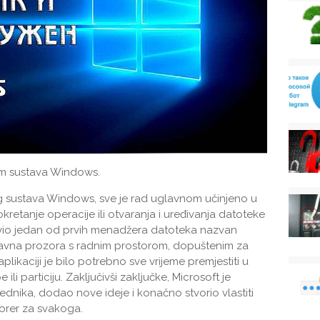
am sustava Windows.
og sustava Windows, sve je rad uglavnom učinjeno u
etanje operacije ili otvaranja i uređivanja datoteke
avio jedan od prvih menadžera datoteka nazvan
avna prozora s radnim prostorom, dopuštenim za
plikaciji je bilo potrebno sve vrijeme premjestiti u
ili particiju. Zaključivši zaključke, Microsoft je
nika, dodao nove ideje i konačno stvorio vlastiti
orer za svakoga.