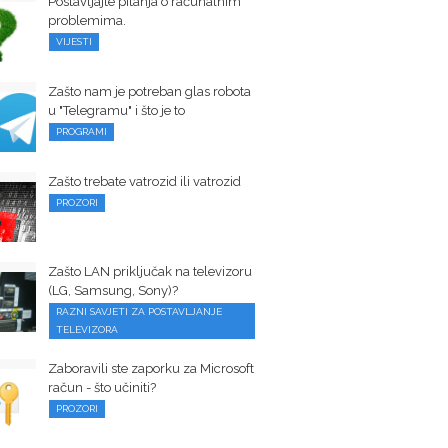
Postavljajte pitanja o računalnim
problemima.
VIJESTI
Zašto nam je potreban glas robota
u "Telegramu" i što je to
PROGRAMI
Zašto trebate vatrozid ili vatrozid
PROZORI
Zašto LAN priključak na televizoru
(LG, Samsung, Sony)?
RAZNI SAVJETI ZA POSTAVLJANJE
TELEVIZORA
Zaboravili ste zaporku za Microsoft
račun - što učiniti?
PROZORI