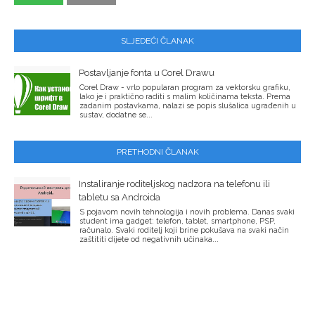
SLJEDEĆI ČLANAK
Postavljanje fonta u Corel Drawu
Corel Draw - vrlo popularan program za vektorsku grafiku,
lako je i praktično raditi s malim količinama teksta. Prema
zadanim postavkama, nalazi se popis slušalica ugrađenih u
sustav, dodatne se...
PRETHODNI ČLANAK
Instaliranje roditeljskog nadzora na telefonu ili
tabletu sa Androida
S pojavom novih tehnologija i novih problema. Danas svaki
student ima gadget: telefon, tablet, smartphone, PSP,
računalo. Svaki roditelj koji brine pokušava na svaki način
zaštititi dijete od negativnih učinaka...