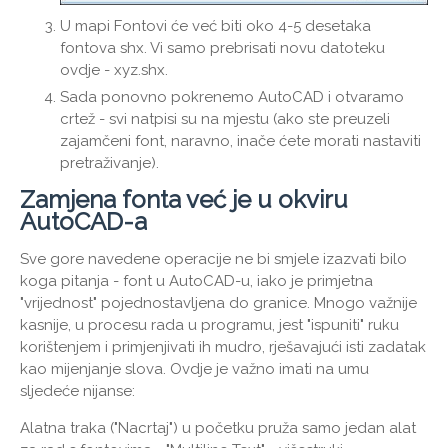
U mapi Fontovi će već biti oko 4-5 desetaka
fontova shx. Vi samo prebrisati novu datoteku
ovdje - xyz.shx.
Sada ponovno pokrenemo AutoCAD i otvaramo
crtež - svi natpisi su na mjestu (ako ste preuzeli
zajamčeni font, naravno, inače ćete morati nastaviti
pretraživanje).
Zamjena fonta već je u okviru
AutoCAD-a
Sve gore navedene operacije ne bi smjele izazvati bilo
koga pitanja - font u AutoCAD-u, iako je primjetna
"vrijednost" pojednostavljena do granice. Mnogo važnije
kasnije, u procesu rada u programu, jest "ispuniti" ruku
korištenjem i primjenjivati ​​ih mudro, rješavajući isti zadatak
kao mijenjanje slova. Ovdje je važno imati na umu
sljedeće nijanse:
Alatna traka ("Nacrtaj") u početku pruža samo jedan alat