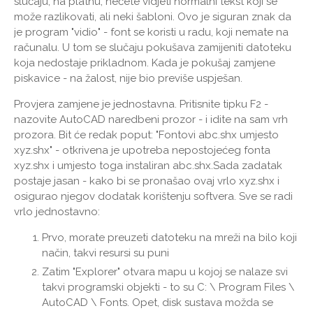
slučaju, na platnu, nećete vidjeti normalni tekst koji se
može razlikovati, ali neki šabloni. Ovo je siguran znak da
je program "vidio" - font se koristi u radu, koji nemate na
računalu. U tom se slučaju pokušava zamijeniti datoteku
koja nedostaje prikladnom. Kada je pokušaj zamjene
piskavice - na žalost, nije bio previše uspješan.
Provjera zamjene je jednostavna. Pritisnite tipku F2 -
nazovite AutoCAD naredbeni prozor - i idite na sam vrh
prozora. Bit će redak poput: "Fontovi abc.shx umjesto
xyz.shx" - otkrivena je upotreba nepostojećeg fonta
xyz.shx i umjesto toga instaliran abc.shx.Sada zadatak
postaje jasan - kako bi se pronašao ovaj vrlo xyz.shx i
osigurao njegov dodatak korištenju softvera. Sve se radi
vrlo jednostavno:
Prvo, morate preuzeti datoteku na mreži na bilo koji
način, takvi resursi su puni
Zatim "Explorer" otvara mapu u kojoj se nalaze svi
takvi programski objekti - to su C: \ Program Files \
AutoCAD \ Fonts. Opet, disk sustava možda se