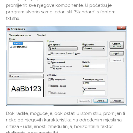
promijeniti sve njegove komponente. U početku je
program stvorio samo jedan stil "Standard" s fontom
txt.shx.
Dok radite, moguće je, dok ostati u istom stilu, promijeniti
neke od njegovih karakteristika na određenim mjestima
crteža - udaljenost između linija, horizontalni faktor
skaliranja, poravnanje itd.