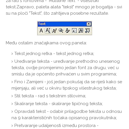
za rad s fontovima - "Multiline Text" - višestruki
tekst.Zapravo, paleta alata "tekst" mnogo je bogatija - svi
su na ploči "Tekst", što zahtijeva posebne rezultate.
Među ostalim značajkama ovog panela:
Tekst jednog retka - tekst jednog retka;
Uređivanje teksta - uređivanje prethodno unesenog
teksta, ovdje promijenimo jedan font za drugu, već u
smislu da je općenito prihvaćen u svim programima;
Fino i Zamijeni - još jedan pokušaj da se riješi kako se
mijenjaju, ali već u okviru tipskog višestrukog teksta;
Stil teksta - rad s tekstnim stilovima;
Skaliranje teksta - skaliranje tipičnog teksta;
Opravdati tekst - odabir prilagodbe teksta u odnosu
na 9 karakterističnih točaka opisanog pravokutnika;
Pretvaranje udaljenosti između prostora -