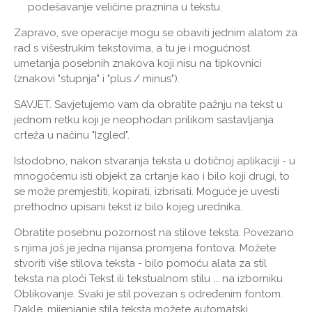
podešavanje veličine praznina u tekstu.
Zapravo, sve operacije mogu se obaviti jednim alatom za
rad s višestrukim tekstovima, a tu je i mogućnost
umetanja posebnih znakova koji nisu na tipkovnici
(znakovi "stupnja" i "plus / minus").
SAVJET.
Savjetujemo vam da obratite pažnju na tekst u
jednom retku koji je neophodan prilikom sastavljanja
crteža u načinu "Izgled".
Istodobno, nakon stvaranja teksta u dotičnoj aplikaciji - u
mnogočemu isti objekt za crtanje kao i bilo koji drugi, to
se može premjestiti, kopirati, izbrisati. Moguće je uvesti
prethodno upisani tekst iz bilo kojeg urednika.
Obratite posebnu pozornost na stilove teksta. Povezano
s njima još je jedna nijansa promjena fontova. Možete
stvoriti više stilova teksta - bilo pomoću alata za stil
teksta na ploči Tekst ili tekstualnom stilu ... na izborniku
Oblikovanje. Svaki je stil povezan s određenim fontom.
Dakle, mijenjanje stila teksta možete automatski