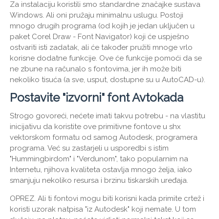
Za instalaciju koristili smo standardne značajke sustava
Windows. Ali oni pružaju minimalnu uslugu. Postoji
mnogo drugih programa (od kojih je jedan uključen u
paket Corel Draw - Font Navigator) koji će uspješno
ostvariti isti zadatak, ali će također pružiti mnoge vrlo
korisne dodatne funkcije. Ove će funkcije pomoći da se
ne zbune na računalo s fontovima, jer ih može biti
nekoliko tisuća (a sve, usput, dostupne su u AutoCAD-u).
Postavite "izvorni" font Avtokada
Strogo govoreći, nećete imati takvu potrebu - na vlastitu
inicijativu da koristite ove primitivne fontove u shx
vektorskom formatu od samog Autodesk, programera
programa. Već su zastarjeli u usporedbi s istim
"Hummingbirdom" i "Verdunom", tako popularnim na
Internetu, njihova kvaliteta ostavlja mnogo želja, iako
smanjuju nekoliko resursa i brzinu tiskarskih uređaja.
OPREZ.
Ali ti fontovi mogu biti korisni kada primite crtež i
koristi uzorak natpisa "iz Autodesk" koji nemate. U tom