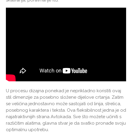
U procesu dizajna ponekad je neprikladno koristiti ovaj
stil dimenzije za posebno složene dijelove crtanja. Zatim
se veličina jednostavno može sastojati od linija, strelica,
posebnog karaktera i teksta. Ova fleksibilnost jedna je od
najatraktivnijih strana Avtokada. Sve što možete učiniti s
različitim alatima, glavna stvar je da svatko pronađe svoju
optimalnu upotrebu.