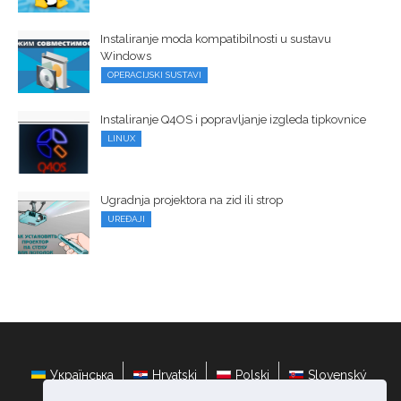
Instaliranje moda kompatibilnosti u sustavu
Windows
OPERACIJSKI SUSTAVI
Instaliranje Q4OS i popravljanje izgleda tipkovnice
LINUX
Ugradnja projektora na zid ili strop
UREĐAJI
Українська
Hrvatski
Polski
Slovenský