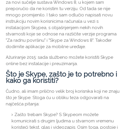
za novi sučelje sustava Windows 8, u kojem sam
preporučio da ne koristim tu verziju. Od tada se nije
mnogo promijenilo. I tako sam odlučio napisati novu
instrukciju novim korisnicima računala u vezi s
instalacijom Skypea, s objašnjenjem nekih novih
stvarnosti koje se odnose na različite verzije programa
"Za radnu površinu" i "Skype za Windows 8". Također
dodirnite aplikacije za mobilne uređaje.
Ažuriranje 2015: sada službeno možete koristiti Skype
online bez instalacije i preuzimanja.
Što je Skype, zašto je to potrebno i
kako ga koristiti?
Čudno, ali imam prilično velik broj korisnika koji ne znaju
što je Skype. Stoga ću u obliku teza odgovarati na
najčešća pitanja:
Zašto trebam Skype? S Skypeom možete
komunicirati s drugim ljudima u stvarnom vremenu
koristeći tekst, glas i videozapis. Osim toga, postoje i