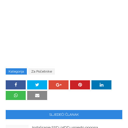
Kategorija
Za Početnike
SLJEDEĆI ČLANAK
Instaliranje SSD i HDD umjesto pogona