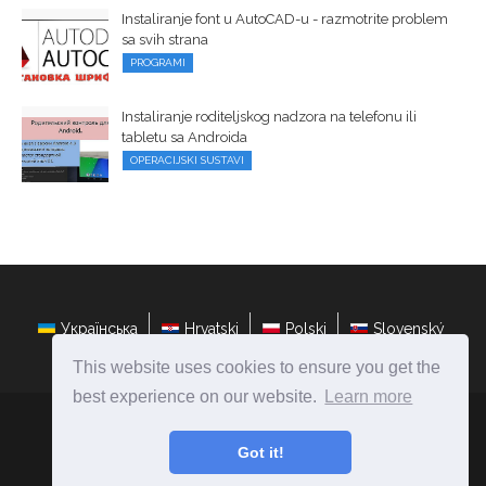
Instaliranje font u AutoCAD-u - razmotrite problem
sa svih strana
PROGRAMI
Instaliranje roditeljskog nadzora na telefonu ili
tabletu sa Androida
OPERACIJSKI SUSTAVI
Українська
Hrvatski
Polski
Slovenský
This website uses cookies to ensure you get the
best experience on our website.
Learn more
hr.ateasyday.com
Ⓒ
2026
Got it!
Popravite i konfigurirajte računala vlastitim rukama!