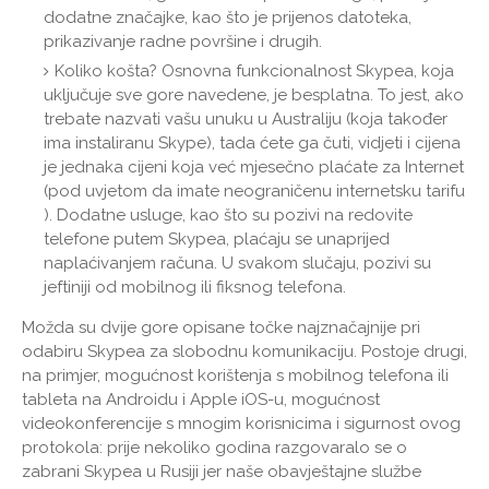
dodatne značajke, kao što je prijenos datoteka,
prikazivanje radne površine i drugih.
Koliko košta? Osnovna funkcionalnost Skypea, koja
uključuje sve gore navedene, je besplatna. To jest, ako
trebate nazvati vašu unuku u Australiju (koja također
ima instaliranu Skype), tada ćete ga čuti, vidjeti i cijena
je jednaka cijeni koja već mjesečno plaćate za Internet
(pod uvjetom da imate neograničenu internetsku tarifu
). Dodatne usluge, kao što su pozivi na redovite
telefone putem Skypea, plaćaju se unaprijed
naplaćivanjem računa. U svakom slučaju, pozivi su
jeftiniji od mobilnog ili fiksnog telefona.
Možda su dvije gore opisane točke najznačajnije pri
odabiru Skypea za slobodnu komunikaciju. Postoje drugi,
na primjer, mogućnost korištenja s mobilnog telefona ili
tableta na Androidu i Apple iOS-u, mogućnost
videokonferencije s mnogim korisnicima i sigurnost ovog
protokola: prije nekoliko godina razgovaralo se o
zabrani Skypea u Rusiji jer naše obavještajne službe