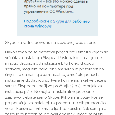
Skype za radnu površinu na službenoj web stranici
Nakon toga će se datoteka početi preuzimati s kojom se
vrši čitava instalacija Skypea. Postupak instalacije nije
mnogo drugačiji od instalacije bilo kojeg drugog
softvera, međutim, želio bih vam skrenuti pozornost na
činjenicu da vam tijekom instalacije možete ponuditi
instaliranje dodatnog softvera koji nema nikakve veze s
samim Skypeom - pažljivo pročitajte što čarobnjak za
instalaciju piše i Nemojte ih instalirati nepotrebno.
Zapravo, trebate samo Skype. Klikom na poziv, koji se
preporučuje za instalaciju u procesu, ne bih preporučio
većini korisnika - vrlo malo ljudi to koristi ili čak sumnja u
zašto je to potrebno, no ovaj dodatak utječe na brzinu