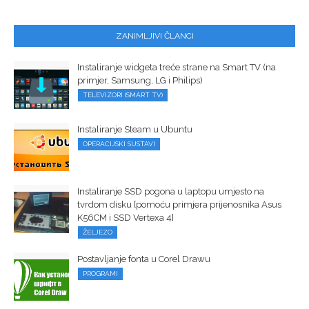
ZANIMLJIVI ČLANCI
Instaliranje widgeta treće strane na Smart TV (na
primjer, Samsung, LG i Philips)
TELEVIZORI (SMART TV)
Instaliranje Steam u Ubuntu
OPERACIJSKI SUSTAVI
Instaliranje SSD pogona u laptopu umjesto na
tvrdom disku [pomoću primjera prijenosnika Asus
K56CM i SSD Vertexa 4]
ŽELJEZO
Postavljanje fonta u Corel Drawu
PROGRAMI