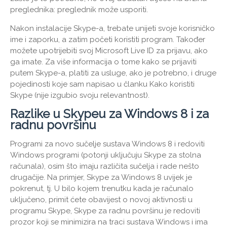
preglednika: preglednik može usporiti.
Nakon instalacije Skype-a, trebate unijeti svoje korisničko
ime i zaporku, a zatim početi koristiti program. Također
možete upotrijebiti svoj Microsoft Live ID za prijavu, ako
ga imate. Za više informacija o tome kako se prijaviti
putem Skype-a, platiti za usluge, ako je potrebno, i druge
pojedinosti koje sam napisao u članku Kako koristiti
Skype (nije izgubio svoju relevantnost).
Razlike u Skypeu za Windows 8 i za
radnu površinu
Programi za novo sučelje sustava Windows 8 i redoviti
Windows programi (potonji uključuju Skype za stolna
računala), osim što imaju različita sučelja i rade nešto
drugačije. Na primjer, Skype za Windows 8 uvijek je
pokrenut, tj. U bilo kojem trenutku kada je računalo
uključeno, primit ćete obavijest o novoj aktivnosti u
programu Skype, Skype za radnu površinu je redoviti
prozor koji se minimizira na traci sustava Windows i ima