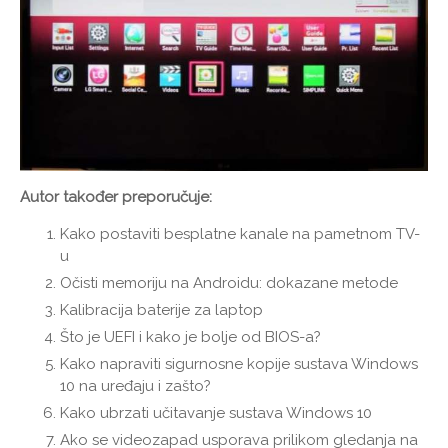
Autor također preporučuje:
Kako postaviti besplatne kanale na pametnom TV-
u
Očisti memoriju na Androidu: dokazane metode
Kalibracija baterije za laptop
Što je UEFI i kako je bolje od BIOS-a?
Kako napraviti sigurnosne kopije sustava Windows
10 na uređaju i zašto?
Kako ubrzati učitavanje sustava Windows 10
Ako se videozapad usporava prilikom gledanja na