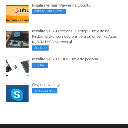
Instalirajte TeamViewer na Ubuntu
OPERACIJSKI SUSTAVI
Instaliranje SSD pogona u laptopu umjesto na
tvrdom disku [pomoću primjera prijenosnika Asus
K56CM i SSD Vertexa 4]
ŽELJEZO
Instaliranje SSD i HDD umjesto pogona
UREĐAJI
Skype instalacija
ZA POČETNIKE