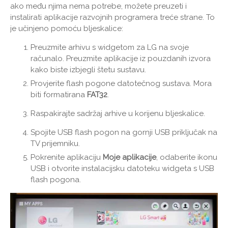
ako među njima nema potrebe, možete preuzeti i
instalirati aplikacije razvojnih programera treće strane. To
je učinjeno pomoću bljeskalice:
Preuzmite arhivu s widgetom za LG na svoje
računalo. Preuzmite aplikacije iz pouzdanih izvora
kako biste izbjegli štetu sustavu.
Provjerite flash pogone datotečnog sustava. Mora
biti formatirana
FAT32
.
Raspakirajte sadržaj arhive u korijenu bljeskalice.
Spojite USB flash pogon na gornji USB priključak na
TV prijemniku.
Pokrenite aplikaciju
Moje aplikacije
, odaberite ikonu
USB i otvorite instalacijsku datoteku widgeta s USB
flash pogona.