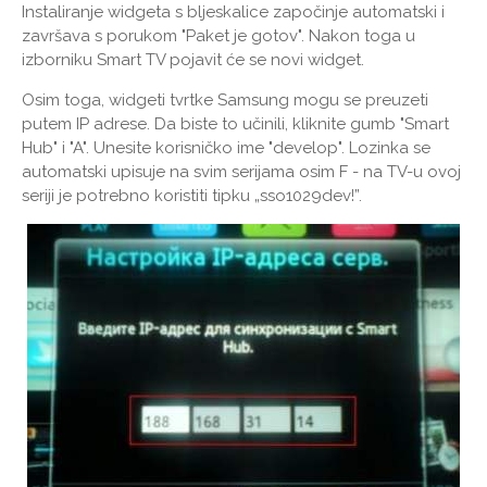
Instaliranje widgeta s bljeskalice započinje automatski i
završava s porukom "Paket je gotov". Nakon toga u
izborniku Smart TV pojavit će se novi widget.
Osim toga, widgeti tvrtke Samsung mogu se preuzeti
putem IP adrese. Da biste to učinili, kliknite gumb "Smart
Hub" i "A". Unesite korisničko ime "develop". Lozinka se
automatski upisuje na svim serijama osim F - na TV-u ovoj
seriji je potrebno koristiti tipku „sso1029dev!”.