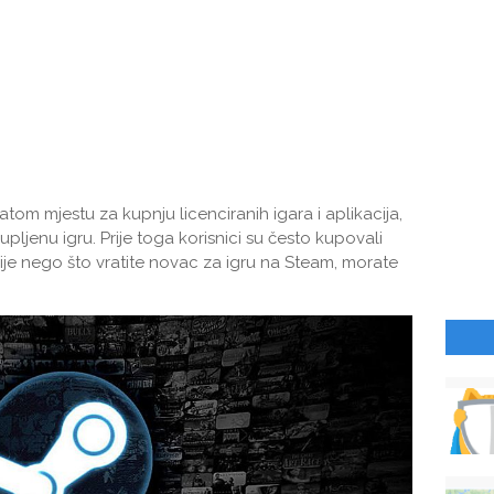
tom mjestu za kupnju licenciranih igara i aplikacija,
upljenu igru. Prije toga korisnici su često kupovali
rije nego što vratite novac za igru ​​na Steam, morate