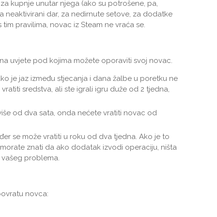
, za kupnje unutar njega (ako su potrošene, pa,
 za neaktivirani dar, za nedirnute setove, za dodatke
s tim pravilima, novac iz Steam ne vraća se.
na uvjete pod kojima možete oporaviti svoj novac.
ako je jaz između stjecanja i dana žalbe u poretku ne
vratiti sredstva, ali ste igrali igru ​​duže od 2 tjedna,
 više od dva sata, onda nećete vratiti novac od
đer se može vratiti u roku od dva tjedna. Ako je to
i, morate znati da ako dodatak izvodi operaciju, ništa
 vašeg problema.
 povratu novca: