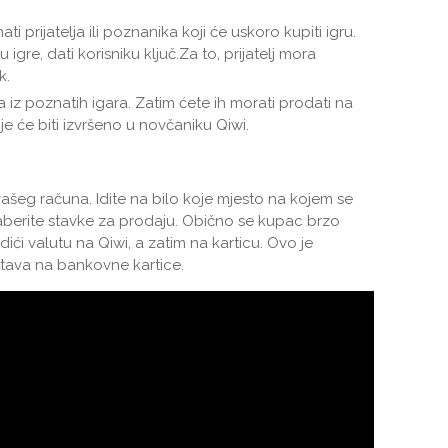
ti prijatelja ili poznanika koji će uskoro kupiti igru.
 igre, dati korisniku ključ.Za to, prijatelj mora
k.
 iz poznatih igara. Zatim ćete ih morati prodati na
je će biti izvršeno u novčaniku Qiwi.
ašeg računa. Idite na bilo koje mjesto na kojem se
daberite stavke za prodaju. Obično se kupac brzo
i valutu na Qiwi, a zatim na karticu. Ovo je
dstava na bankovne kartice.