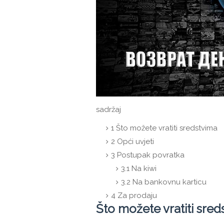
sadržaj
1
Što možete vratiti sredstvima
2
Opći uvjeti
3
Postupak povratka
3.1
Na kiwi
3.2
Na bankovnu karticu
4
Za prodaju
Što možete vratiti sred