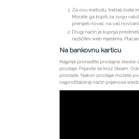
Za ovu metodu, trebali biste ima
Morate ga kupiti za svoju valutu
prenijeti novac na vaš novčani
Drugi način je kupnja predmeta
različitim web mjestima. Plaćan
Na bankovnu karticu
Najprije pronađite prodajne stavke v
prodaje. Prijavite se kroz Steam. O
pronađe. Nakon prodaje možete podić
najprofitabilniji način prijenosa sre