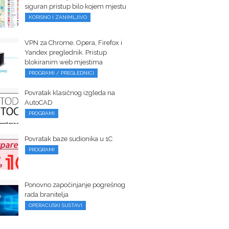
siguran pristup bilo kojem mjestu
KORISNO I ZANIMLJIVO
VPN za Chrome, Opera, Firefox i
Yandex preglednik. Pristup
blokiranim web mjestima
PROGRAMI / PREGLEDNICI
Povratak klasičnog izgleda na
AutoCAD
PROGRAMI
Povratak baze sudionika u 1C
PROGRAMI
Ponovno započinjanje pogrešnog
rada branitelja
OPERACIJSKI SUSTAVI