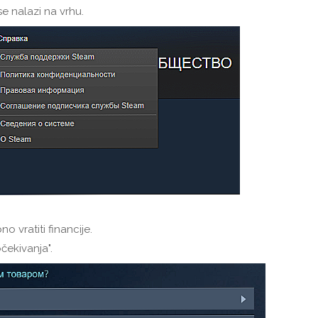
se nalazi na vrhu.
no vratiti financije.
očekivanja".