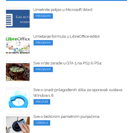
Umetnite potpis u Microsoft Word
PROGRAMI
Umetanje formula u LibreOffice editor
PROGRAMI
Sve vrste zarade u GTA 5 na PS3 ili PS4
PROGRAMI
Sve o izradi prilagođenih slika za oporavak sustava
Windows 8
PROZORI
Sve o bežičnim pametnim punjačima
UREĐAJI