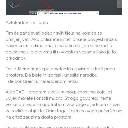
Avtokadov tim _brep
Tim će zahtijevati odabir svih tijela na koja će se
primjenjivati. Ako pritisnete Enter, brišete povijest rada s
navedenim tijelima. Imajte na umu da _brep ne radi s
objektima u blokovima ili u vanjskim vezama (iako je to
prirodno).
Dalje. Memoriranje parametarskih zavisnosti traži puno
prostora. Da biste ih izbrisali, unesite naredbu:
_delconstraint u naredbenom retku.
AutoCAD - program s velikim mogućnostima koje još
uvijek morate koristiti mudro. Strogo govoreći, nema
velike potrebe za upotrebom više vage u jednom crtežu
za različite objekte. Osim toga, knjižnica vaga pričvršćenih
na crtež zauzima dosta prostora.
Da biste uklonili ljestvice i unijeli sve objekte na jednu,