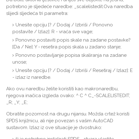
potrebno je sljedeće naredbe: _scalelistedit.Ova naredba
slijedi sljedeća tri parametra:
Unesite opciju [? / Dodaj / Izbriši / Ponovno
postavite / Izlaz]: R - vraća sve vage;
Ponovno postaviti popis skale na zadane postavke?
[Da / Ne]: Y - resetira popis skala u zadano stanje;
Ponovno postavljanje popisa skaliranja na zadane
unose;
Unesite opciju [? / Dodaj / Izbriši / Resetiraj / Izlaz]: E
- izlaz iz naredbe.
Ako ovu naredbu želite koristiti kao makronaredbu,
njegova inačica izgleda ovako: ^ C ^ C_-SCALELISTEDIT;
_R; _Y; _E;
Obratite pozornost na drugu nijansu. Možda crtež koristi
SPDS knjižnicu, ali nije povezan s vašim AutoCAD
sustavom. Izlaz iz ove situacije je dvostruko: