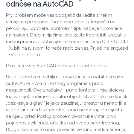
odnose na AutoCAD
Prvi problem može vas podsjetiti da radite s nekim
verzijama programa Photoshop, koje kategorički ne
percipiraju upotrebu kontrolnih tipki kada je tipkovnica
na ruskom. Drugim riječima, ako želite kopirati ili izrezati u
međuspremnik s uobičajenim kombinacijama Ctrl + C i Ctrl
+ X, biti na ruskom, to neće raditi za vas. Prijeđi na engleski
- sve radi dobro.
Provjerite svoj AutoCAD bobica ne iz istog polja.
Drugi je problem ozbiljniji i povezan je s osobitosti same
AutoCAD-a - voluminoznog programa s puno
mogućnosti. Ove značajke - puno fontova, linija, slojeva
(najvažnije),trodimenzionalni objekti (stvar) - ako se koristi
„bez kralja u glavi” je jako zauzimaju prostor u memoriji, a
vi, kad čine međuspremnika, samo ne moraju na mjestu
za cijelu crtež. Postoji problem dvostruke vrste: prvo,
pojednostaviti crtež, očistiti je od svega nepotrebnog;
Drugo, kada se to učini, povećati veličinu međumemorije,