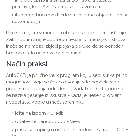
ili je potrebno instalirati SPDS - stvara vlastite
primitive, koje Avtokad ne smije razumjeti,
ili je potrebno razbiti crtež u zasebne objekte - da se
raskomadaju.
Prije sloma, crtež mora biti obrisan s naredbom: čišćenje.
Zatim optimizirajte upotrebu teksta i dimenzijskih stilova,
inače se ne može izbjeći pojava poruke da se određeni
broj objekata ne može particionirati.
Način praksi
AutoCAD je prilično velik program koji u sebi skriva puno
mogućnosti, koje se često otvaraju vrlo neočekivano u
procesu rješavanja određenog zadatka. Dakle, ono što
se naziva rješenje iz iskustva - kada je riješen problem
nedostatka kopije u međuspremniku:
idite na izbornik Uredi;
odaberite naredbu Copy View;
paste se kopiraju u isti crtež - redoviti Zalijepi ili Ctrl +