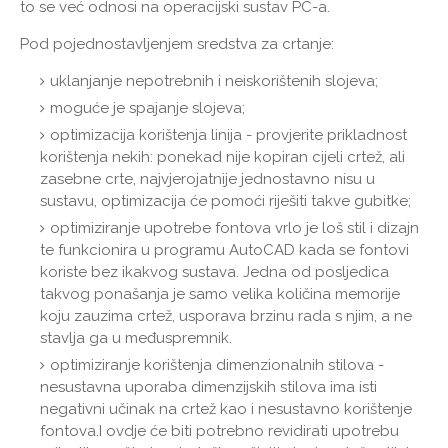
to se već odnosi na operacijski sustav PC-a.
Pod pojednostavljenjem sredstva za crtanje:
uklanjanje nepotrebnih i neiskorištenih slojeva;
moguće je spajanje slojeva;
optimizacija korištenja linija - provjerite prikladnost
korištenja nekih: ponekad nije kopiran cijeli crtež, ali
zasebne crte, najvjerojatnije jednostavno nisu u
sustavu, optimizacija će pomoći riješiti takve gubitke;
optimiziranje upotrebe fontova vrlo je loš stil i dizajn
te funkcionira u programu AutoCAD kada se fontovi
koriste bez ikakvog sustava. Jedna od posljedica
takvog ponašanja je samo velika količina memorije
koju zauzima crtež, usporava brzinu rada s njim, a ne
stavlja ga u međuspremnik.
optimiziranje korištenja dimenzionalnih stilova -
nesustavna uporaba dimenzijskih stilova ima isti
negativni učinak na crtež kao i nesustavno korištenje
fontova.I ovdje će biti potrebno revidirati upotrebu