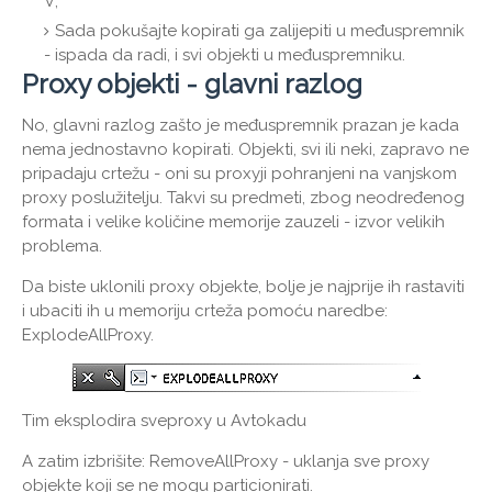
V;
Sada pokušajte kopirati ga zalijepiti u međuspremnik
- ispada da radi, i svi objekti u međuspremniku.
Proxy objekti - glavni razlog
No, glavni razlog zašto je međuspremnik prazan je kada
nema jednostavno kopirati. Objekti, svi ili neki, zapravo ne
pripadaju crtežu - oni su proxyji pohranjeni na vanjskom
proxy poslužitelju. Takvi su predmeti, zbog neodređenog
formata i velike količine memorije zauzeli - izvor velikih
problema.
Da biste uklonili proxy objekte, bolje je najprije ih rastaviti
i ubaciti ih u memoriju crteža pomoću naredbe:
ExplodeAllProxy.
Tim eksplodira sveproxy u Avtokadu
A zatim izbrišite: RemoveAllProxy - uklanja sve proxy
objekte koji se ne mogu particionirati.