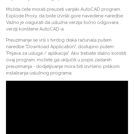
Možda ćete morati preuzeti vanjski AutoCAD program,
Explode Proxy, da biste izvršili gore navedene naredbe.
Važno je osigurati da uslužna verzija točno odgovara
verziji korištene AutoCAD-a.
Preuzimanje se vrši s tvrdog diska računala putem
naredbe "Download Application", dostupno putem
"Prijava za usluge / aplikacije". Ako trebate stalno koristiti
ovaj program, možete ga uključiti u popis zadanih
preuzimanja - dodjeljivanje mora biti izvršeno prilikom
instaliranja uslužnog programa.