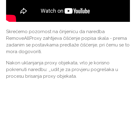
Skrećemo pozornost na činjenicu da naredba
RemoveAllProxy zahtijeva čišćenje popisa skala - prema
zadanim se postavkama predlaže čišćenje, pri čemu se to
mora dogovoriti.
Nakon uklanjanja proxy objekata, vrlo je korisno
pokrenuti naredbu: _udit je za provjeru pogrešaka u
procesu brisanja proxy objekata.