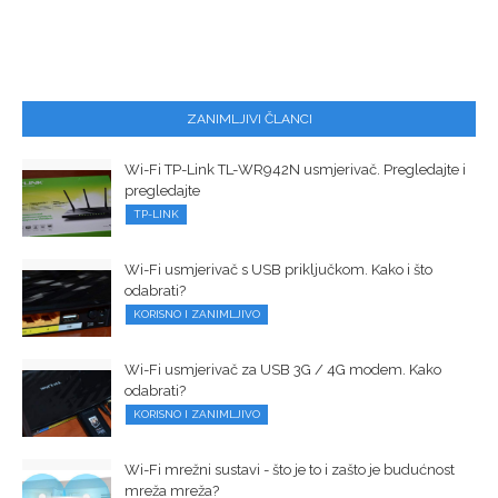
ZANIMLJIVI ČLANCI
Wi-Fi TP-Link TL-WR942N usmjerivač. Pregledajte i
pregledajte
TP-LINK
Wi-Fi usmjerivač s USB priključkom. Kako i što
odabrati?
KORISNO I ZANIMLJIVO
Wi-Fi usmjerivač za USB 3G / 4G modem. Kako
odabrati?
KORISNO I ZANIMLJIVO
Wi-Fi mrežni sustavi - što je to i zašto je budućnost
mreža mreža?