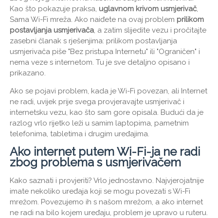
Kao što pokazuje praksa,
uglavnom krivom usmjerivač
,
Sama Wi-Fi mreža. Ako naiđete na ovaj problem
prilikom
postavljanja usmjerivača
, a zatim slijedite vezu i pročitajte
zasebni članak s rješenjima: prilikom postavljanja
usmjerivača piše "Bez pristupa Internetu" ili "Ograničen" i
nema veze s internetom. Tu je sve detaljno opisano i
prikazano.
Ako se pojavi problem, kada je Wi-Fi povezan, ali Internet
ne radi, uvijek prije svega provjeravajte usmjerivač i
internetsku vezu, kao što sam gore opisala. Budući da je
razlog vrlo rijetko leži u samim laptopima, pametnim
telefonima, tabletima i drugim uređajima.
Ako internet putem Wi-Fi-ja ne radi
zbog problema s usmjerivačem
Kako saznati i provjeriti? Vrlo jednostavno. Najvjerojatnije
imate nekoliko uređaja koji se mogu povezati s Wi-Fi
mrežom. Povezujemo ih s našom mrežom, a ako internet
ne radi na bilo kojem uređaju, problem je upravo u ruteru.