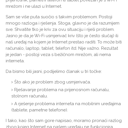
prijenosnik, pametni telefon ili tablet povezan je s Wi-Fi
mrežom i ne ulazi u Internet.
Sam se više puta suočio s takvim problemom. Postoji
mnogo razloga i rješenja. Stoga, glavno je da razumijem
sve. Shvatite tko je kriv za ovu situaciju i riješi problem.
Jasno je da je Wi-Fi usmjerivač kriv (što je često slučaj) ili
naš uređaj na kojem je Internet prestao raditi. To može biti
računalo, laptop, tablet, telefon itd. Nije važno. Rezultat
je jedan - postoji veza s bežičnom mrežom, ali nema
interneta.
Da bismo bili jasni, podijelimo članak u tri točke:
Što ako je problem zbog usmjerivača.
Rješavanje problema na prijenosnom računalu,
stolnom računalu.
A rješenje problema interneta na mobilnim uređajima
(tablete, pametne telefone).
I tako, kao što sam gore napisao, moramo pronaći razlog
zbog kojeg Internet na našem uređaju ne funkcionira.