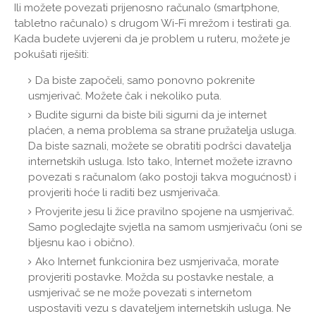
Ili možete povezati prijenosno računalo (smartphone,
tabletno računalo) s drugom Wi-Fi mrežom i testirati ga.
Kada budete uvjereni da je problem u ruteru, možete je
pokušati riješiti:
Da biste započeli, samo ponovno pokrenite
usmjerivač. Možete čak i nekoliko puta.
Budite sigurni da biste bili sigurni da je internet
plaćen, a nema problema sa strane pružatelja usluga.
Da biste saznali, možete se obratiti podršci davatelja
internetskih usluga. Isto tako, Internet možete izravno
povezati s računalom (ako postoji takva mogućnost) i
provjeriti hoće li raditi bez usmjerivača.
Provjerite jesu li žice pravilno spojene na usmjerivač.
Samo pogledajte svjetla na samom usmjerivaču (oni se
bljesnu kao i obično).
Ako Internet funkcionira bez usmjerivača, morate
provjeriti postavke. Možda su postavke nestale, a
usmjerivač se ne može povezati s internetom
uspostaviti vezu s davateljem internetskih usluga. Ne