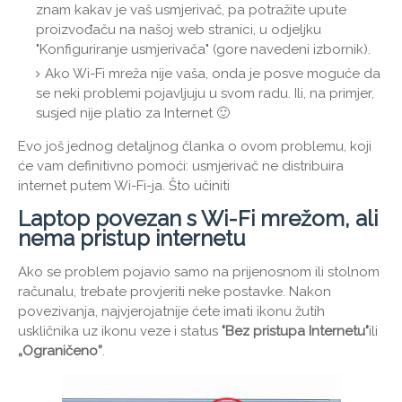
znam kakav je vaš usmjerivač, pa potražite upute
proizvođaču na našoj web stranici, u odjeljku
"Konfiguriranje usmjerivača" (gore navedeni izbornik).
Ako Wi-Fi mreža nije vaša, onda je posve moguće da
se neki problemi pojavljuju u svom radu. Ili, na primjer,
susjed nije platio za Internet 🙂
Evo još jednog detaljnog članka o ovom problemu, koji
će vam definitivno pomoći: usmjerivač ne distribuira
internet putem Wi-Fi-ja. Što učiniti
Laptop povezan s Wi-Fi mrežom, ali
nema pristup internetu
Ako se problem pojavio samo na prijenosnom ili stolnom
računalu, trebate provjeriti neke postavke. Nakon
povezivanja, najvjerojatnije ćete imati ikonu žutih
uskličnika uz ikonu veze i status
"Bez pristupa Internetu"
ili
„Ograničeno”
.