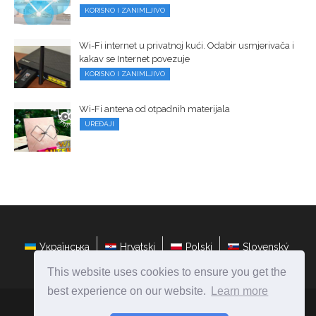
KORISNO I ZANIMLJIVO
Wi-Fi internet u privatnoj kući. Odabir usmjerivača i
kakav se Internet povezuje
KORISNO I ZANIMLJIVO
Wi-Fi antena od otpadnih materijala
UREĐAJI
Українська
Hrvatski
Polski
Slovenský
This website uses cookies to ensure you get the
best experience on our website.
Learn more
hr.ateasyday.com
Ⓒ
2026