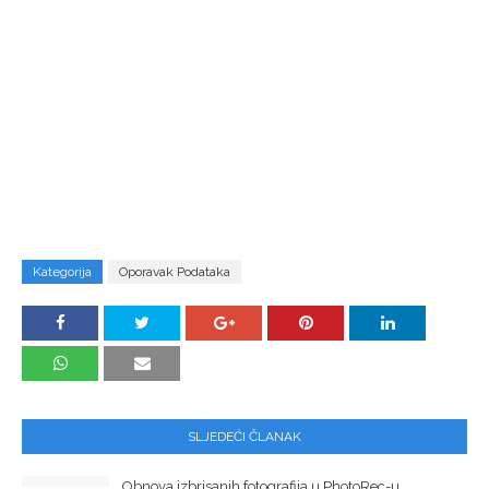
Kategorija
Oporavak Podataka
SLJEDEĆI ČLANAK
Obnova izbrisanih fotografija u PhotoRec-u