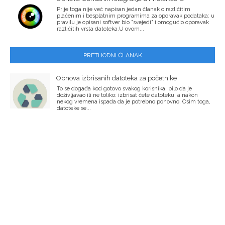
Prije toga nije već napisan jedan članak o različitim
plaćenim i besplatnim programima za oporavak podataka: u
pravilu je opisani softver bio "svejedi" i omogućio oporavak
različitih vrsta datoteka.U ovom...
PRETHODNI ČLANAK
Obnova izbrisanih datoteka za početnike
To se događa kod gotovo svakog korisnika, bilo da je
doživljavao ili ne toliko: izbrisat ćete datoteku, a nakon
nekog vremena ispada da je potrebno ponovno. Osim toga,
datoteke se...