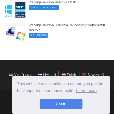
Vraćanje sustava Windows 8 (8.1)
OPERACIJSKI SUSTAVI
Vraćanje sustava u sustavu Windows 7. Kako vratiti
sustav?
SIGURNOSNI
Українська
Hrvatski
Polski
Slovenský
This website uses cookies to ensure you get the
best experience on our website.
Learn more
hr.ateasyday.com
Ⓒ
2026
Got it!
Popravite i konfigurirajte računala vlastitim rukama!