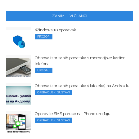
ZANIMLJIVI ČLANCI
Windows 10 oporavak
PROZORI
Obnova izbrisanih podataka s memorijske kartice
telefona
UREĐAJI
Obnova izbrisanih podataka (datoteka) na Androidu
OPERACIJSKI SUSTAVI
Oporavite SMS poruke na iPhone uređaju
OPERACIJSKI SUSTAVI