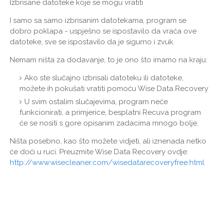
Izbrisane datoteke koje se mogu vratiti
I samo sa samo izbrisanim datotekama, program se
dobro poklapa - uspješno se ispostavilo da vraća ove
datoteke, sve se ispostavilo da je sigurno i zvuk.
Nemam ništa za dodavanje, to je ono što imamo na kraju:
Ako ste slučajno izbrisali datoteku ili datoteke,
možete ih pokušati vratiti pomoću Wise Data Recovery
U svim ostalim slučajevima, program neće
funkcionirati, a primjerice, besplatni Recuva program
će se nositi s gore opisanim zadacima mnogo bolje.
Ništa posebno, kao što možete vidjeti, ali iznenada netko
će doći u ruci. Preuzmite Wise Data Recovery ovdje:
http://www.wisecleaner.com/wisedatarecoveryfree.html