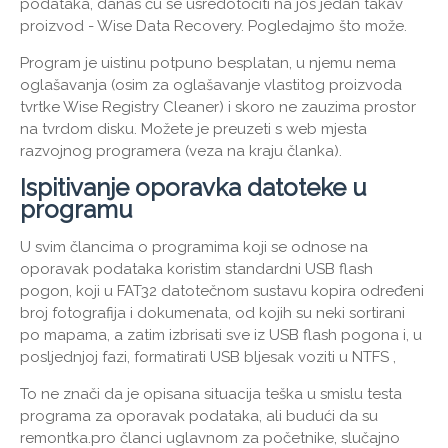
podataka, danas ću se usredotočiti na još jedan takav
proizvod - Wise Data Recovery. Pogledajmo što može.
Program je uistinu potpuno besplatan, u njemu nema
oglašavanja (osim za oglašavanje vlastitog proizvoda
tvrtke Wise Registry Cleaner) i skoro ne zauzima prostor
na tvrdom disku. Možete je preuzeti s web mjesta
razvojnog programera (veza na kraju članka).
Ispitivanje oporavka datoteke u
programu
U svim člancima o programima koji se odnose na
oporavak podataka koristim standardni USB flash
pogon, koji u FAT32 datotečnom sustavu kopira određeni
broj fotografija i dokumenata, od kojih su neki sortirani
po mapama, a zatim izbrisati sve iz USB flash pogona i, u
posljednjoj fazi, formatirati USB bljesak voziti u NTFS ,
To ne znači da je opisana situacija teška u smislu testa
programa za oporavak podataka, ali budući da su
remontka.pro članci uglavnom za početnike, slučajno