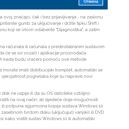
ovoj značajci, čak i bez prijavljivanja - na zaslonu
ritisnite gumb za uključivanje i držite tipku Shift i
nu koji se otvori odaberite "Dijagnostika", a zatim
 računala ili računala s predinstaliranim sustavom
a će se svi vozači i aplikacije proizvođača
njih kada budu vraćeni pomoću ove metode.
morate imati distribucijski komplet, automatski se
a vjerojatnost pogrešaka koje su napravili novi
i disk ne uspije ili da su OS datoteke ozbiljno
atiti na ovaj način, ali sljedeće dvije mogućnosti
k ili potpuna sigurnosna kopija sustava Windows 10
asebnom tvrdom disku (uključujući vanjski) ili DVD
nsi: kako vratiti sustav Windows 10 ili automatski