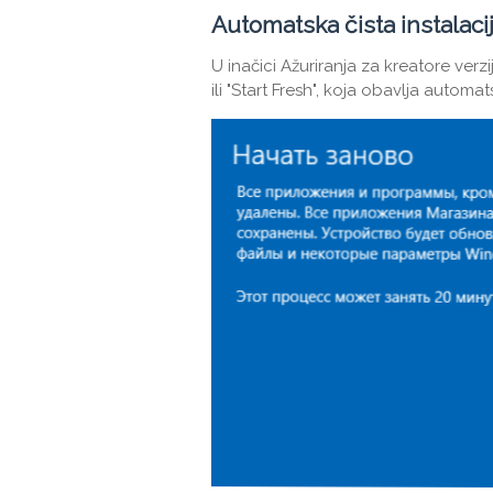
Automatska čista instalac
U inačici Ažuriranja za kreatore verz
ili "Start Fresh", koja obavlja automat