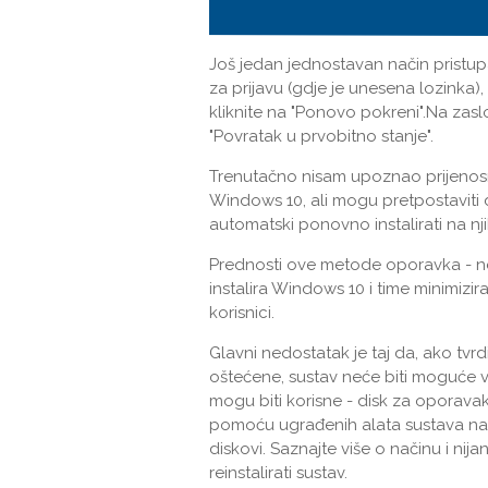
Još jedan jednostavan način pristupa 
za prijavu (gdje je unesena lozinka), p
kliknite na "Ponovo pokreni".Na zaslo
"Povratak u prvobitno stanje".
Trenutačno nisam upoznao prijenosna
Windows 10, ali mogu pretpostaviti d
automatski ponovno instalirati na 
Prednosti ove metode oporavka - ne 
instalira Windows 10 i time minimizir
korisnici.
Glavni nedostatak je taj da, ako tvrd
oštećene, sustav neće biti moguće vr
mogu biti korisne - disk za oporava
pomoću ugrađenih alata sustava na z
diskovi. Saznajte više o načinu i nija
reinstalirati sustav.