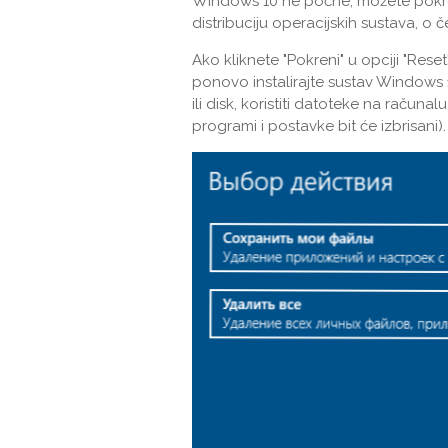
Windows 10 ne počne, možete pokren
distribuciju operacijskih sustava, o 
Ako kliknete "Pokreni" u opciji "Reset
ponovo instalirajte sustav Windows 
ili disk, koristiti datoteke na računal
programi i postavke bit će izbrisani).