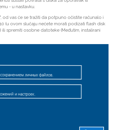
uti sustav povrata s diska za oporavak ili
čemu - u nastavku.
", od vas će se tražiti da potpuno očistite računalo i
10 (u ovom slučaju nećete morati podizati flash disk
u) ili spremiti osobne datoteke (Međutim, instalirani