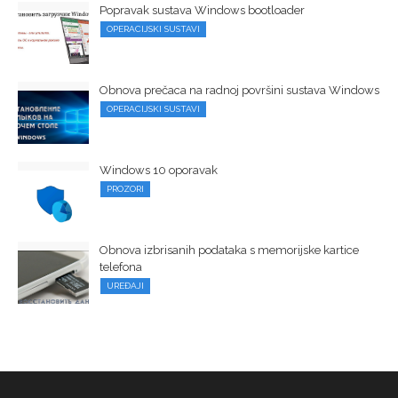
Popravak sustava Windows bootloader
OPERACIJSKI SUSTAVI
Obnova prečaca na radnoj površini sustava Windows
OPERACIJSKI SUSTAVI
Windows 10 oporavak
PROZORI
Obnova izbrisanih podataka s memorijske kartice
telefona
UREĐAJI