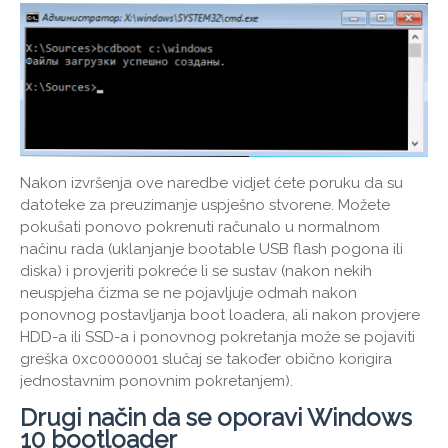
Nakon izvršenja ove naredbe vidjet ćete poruku da su
datoteke za preuzimanje uspješno stvorene. Možete
pokušati ponovo pokrenuti računalo u normalnom
načinu rada (uklanjanje bootable USB flash pogona ili
diska) i provjeriti pokreće li se sustav (nakon nekih
neuspjeha čizma se ne pojavljuje odmah nakon
ponovnog postavljanja boot loadera, ali nakon provjere
HDD-a ili SSD-a i ponovnog pokretanja može se pojaviti
greška 0xc0000001 slučaj se također obično korigira
jednostavnim ponovnim pokretanjem).
Drugi način da se oporavi Windows
10 bootloader