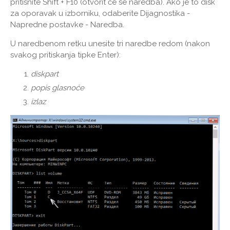
pritisnite Shift + F10 (otvorit će se naredba). Ako je to disk
za oporavak u izborniku, odaberite Dijagnostika -
Napredne postavke - Naredba.
U naredbenom retku unesite tri naredbe redom (nakon
svakog pritiskanja tipke Enter):
diskpart
popis glasnoće
izlaz