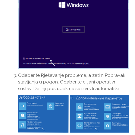
Odaberite Rješavanje problema, a zatim Popravak
stavljanja u pogon. Odaberite ciljani operativni
sustav. Daljnji postupak će se izvršiti automatski.