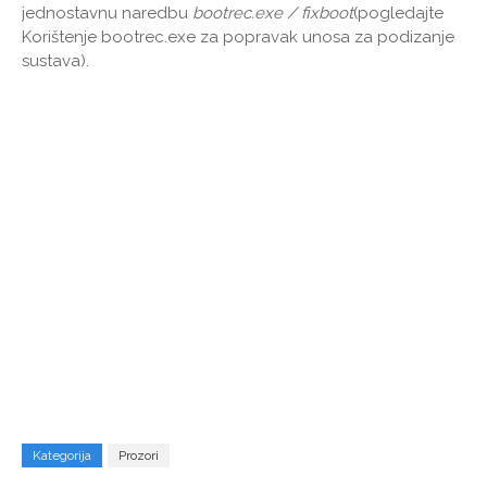
jednostavnu naredbu
bootrec.exe / fixboot
(pogledajte
Korištenje bootrec.exe za popravak unosa za podizanje
sustava).
Kategorija
Prozori