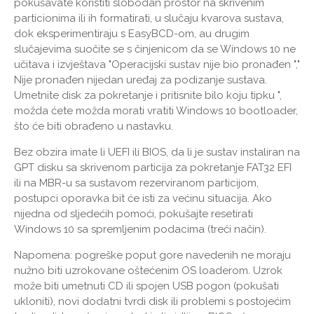
pokušavate koristiti slobodan prostor na skrivenim
particionima ili ih formatirati, u slučaju kvarova sustava,
dok eksperimentiraju s EasyBCD-om, au drugim
slučajevima suočite se s činjenicom da se Windows 10 ne
učitava i izvještava "Operacijski sustav nije bio pronađen ","
Nije pronađen nijedan uređaj za podizanje sustava.
Umetnite disk za pokretanje i pritisnite bilo koju tipku ",
možda ćete možda morati vratiti Windows 10 bootloader,
što će biti obrađeno u nastavku.
Bez obzira imate li UEFI ili BIOS, da li je sustav instaliran na
GPT disku sa skrivenom particija za pokretanje FAT32 EFI
ili na MBR-u sa sustavom rezerviranom particijom,
postupci oporavka bit će isti za većinu situacija. Ako
nijedna od sljedećih pomoći, pokušajte resetirati
Windows 10 sa spremljenim podacima (treći način).
Napomena: pogreške poput gore navedenih ne moraju
nužno biti uzrokovane oštećenim OS loaderom. Uzrok
može biti umetnuti CD ili spojen USB pogon (pokušati
ukloniti), novi dodatni tvrdi disk ili problemi s postojećim