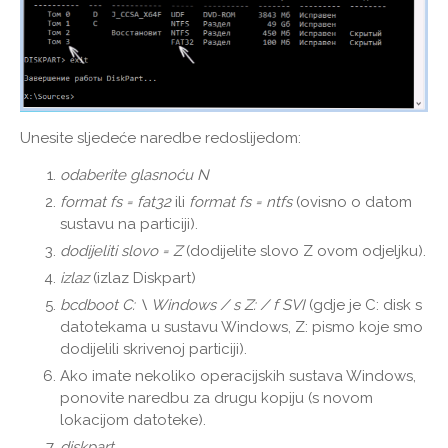
Unesite sljedeće naredbe redoslijedom:
odaberite glasnoću N
format fs = fat32
ili
format fs = ntfs
(ovisno o datom
sustavu na particiji).
dodijeliti slovo = Z
(dodijelite slovo Z ovom odjeljku).
izlaz
(izlaz Diskpart)
bcdboot C: \ Windows / s Z: / f SVI
(gdje je C: disk s
datotekama u sustavu Windows, Z: pismo koje smo
dodijelili skrivenoj particiji).
Ako imate nekoliko operacijskih sustava Windows,
ponovite naredbu za drugu kopiju (s novom
lokacijom datoteke).
diskpart