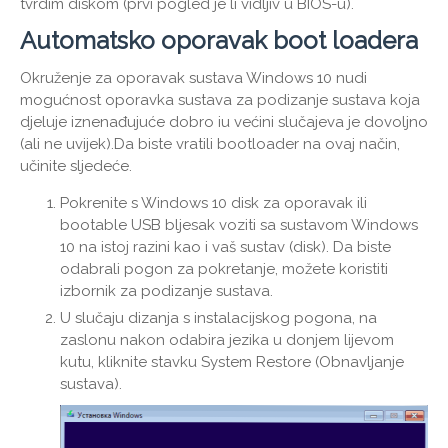
tvrdim diskom (prvi pogled je li vidljiv u BIOS-u).
Automatsko oporavak boot loadera
Okruženje za oporavak sustava Windows 10 nudi
mogućnost oporavka sustava za podizanje sustava koja
djeluje iznenađujuće dobro iu većini slučajeva je dovoljno
(ali ne uvijek).Da biste vratili bootloader na ovaj način,
učinite sljedeće.
Pokrenite s Windows 10 disk za oporavak ili
bootable USB bljesak voziti sa sustavom Windows
10 na istoj razini kao i vaš sustav (disk). Da biste
odabrali pogon za pokretanje, možete koristiti
izbornik za podizanje sustava.
U slučaju dizanja s instalacijskog pogona, na
zaslonu nakon odabira jezika u donjem lijevom
kutu, kliknite stavku System Restore (Obnavljanje
sustava).