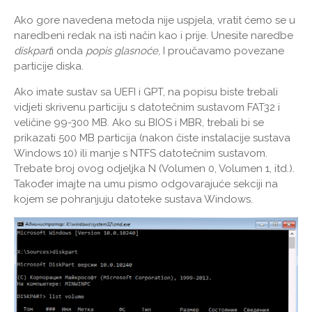
Ako gore navedena metoda nije uspjela, vratit ćemo se u
naredbeni redak na isti način kao i prije. Unesite naredbe
diskpart
i onda
popis glasnoće
, I proučavamo povezane
particije diska.
Ako imate sustav sa UEFI i GPT, na popisu biste trebali
vidjeti skrivenu particiju s datotečnim sustavom FAT32 i
veličine 99-300 MB. Ako su BIOS i MBR, trebali bi se
prikazati 500 MB particija (nakon čiste instalacije sustava
Windows 10) ili manje s NTFS datotečnim sustavom.
Trebate broj ovog odjeljka N (Volumen 0, Volumen 1, itd.).
Također imajte na umu pismo odgovarajuće sekciji na
kojem se pohranjuju datoteke sustava Windows.