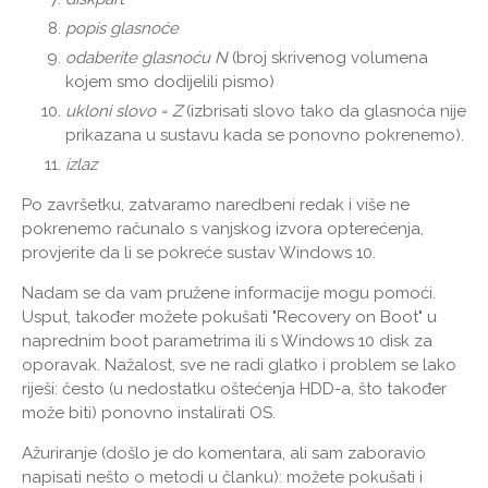
popis glasnoće
odaberite glasnoću N
(broj skrivenog volumena
kojem smo dodijelili pismo)
ukloni slovo = Z
(izbrisati slovo tako da glasnoća nije
prikazana u sustavu kada se ponovno pokrenemo).
izlaz
Po završetku, zatvaramo naredbeni redak i više ne
pokrenemo računalo s vanjskog izvora opterećenja,
provjerite da li se pokreće sustav Windows 10.
Nadam se da vam pružene informacije mogu pomoći.
Usput, također možete pokušati "Recovery on Boot" u
naprednim boot parametrima ili s Windows 10 disk za
oporavak. Nažalost, sve ne radi glatko i problem se lako
riješi: često (u nedostatku oštećenja HDD-a, što također
može biti) ponovno instalirati OS.
Ažuriranje (došlo je do komentara, ali sam zaboravio
napisati nešto o metodi u članku): možete pokušati i