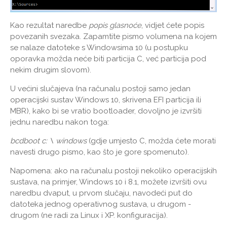
Kao rezultat naredbe
popis glasnoće
, vidjet ćete popis
povezanih svezaka. Zapamtite pismo volumena na kojem
se nalaze datoteke s Windowsima 10 (u postupku
oporavka možda neće biti particija C, već particija pod
nekim drugim slovom).
U većini slučajeva (na računalu postoji samo jedan
operacijski sustav Windows 10, skrivena EFI particija ili
MBR), kako bi se vratio bootloader, dovoljno je izvršiti
jednu naredbu nakon toga:
bcdboot c: \ windows
(gdje umjesto C, možda ćete morati
navesti drugo pismo, kao što je gore spomenuto).
Napomena: ako na računalu postoji nekoliko operacijskih
sustava, na primjer, Windows 10 i 8.1, možete izvršiti ovu
naredbu dvaput, u prvom slučaju, navodeći put do
datoteka jednog operativnog sustava, u drugom -
drugom (ne radi za Linux i XP. konfiguracija).