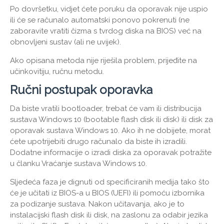
Po dovršetku, vidjet ćete poruku da oporavak nije uspio
ili će se računalo automatski ponovo pokrenuti (ne
zaboravite vratiti čizma s tvrdog diska na BIOS) već na
obnovljeni sustav (ali ne uvijek).
Ako opisana metoda nije riješila problem, prijeđite na
učinkovitiju, ručnu metodu.
Ručni postupak oporavka
Da biste vratili bootloader, trebat će vam ili distribucija
sustava Windows 10 (bootable flash disk ili disk) ili disk za
oporavak sustava Windows 10. Ako ih ne dobijete, morat
ćete upotrijebiti drugo računalo da biste ih izradili.
Dodatne informacije o izradi diska za oporavak potražite
u članku Vraćanje sustava Windows 10.
Sljedeća faza je dignuti od specificiranih medija tako što
će je učitati iz BIOS-a u BIOS (UEFI) ili pomoću izbornika
za podizanje sustava. Nakon učitavanja, ako je to
instalacijski flash disk ili disk, na zaslonu za odabir jezika