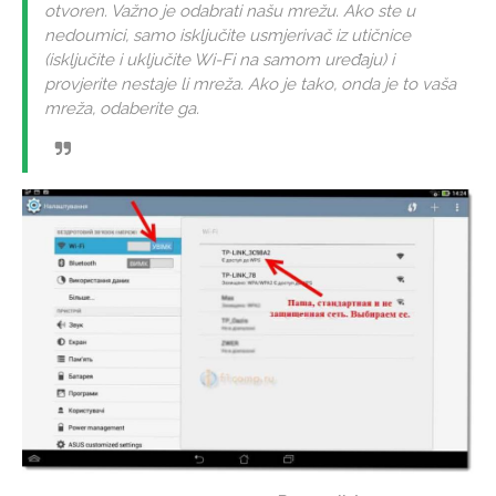
otvoren. Važno je odabrati našu mrežu. Ako ste u
nedoumici, samo isključite usmjerivač iz utičnice
(isključite i uključite Wi-Fi na samom uređaju) i
provjerite nestaje li mreža. Ako je tako, onda je to vaša
mreža, odaberite ga.