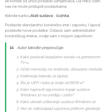
se koriste za unos postavki usmjerivača. Da nitko osim
nas ne može pristupiti postavkama.
Kliknite karticu
Alati sustava
-
lozinka
.
Postavite standardno korisničko ime i zaporku. I ispod,
postavite nove podatke. Ostavio sam administrator
korisničkog imena, ovdje sam s mojom zaporkom.
Autor također preporučuje:
Kako postaviti besplatne kanale na pametnom
TV-u
Očisti memoriju na Androidu: dokazane metode
Kalibracija baterije za laptop
Što je UEFI i kako je bolje od BIOS-a?
Kako napraviti sigurnosne kopije sustava
Windows 10 na uređaju i zašto?
Kako ubrzati učitavanje sustava Windows 10
Ako se videozapad usporava prilikom gledanja