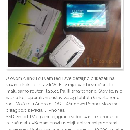
U ovom članku ću vam reći i sve detaljno prikazati na
slikama kako postaviti Wi-Fi usmjerivač bez računala.
Imaju samo router i tablet. Pa, ili smartphone. Štoviše, nije
važno koji operativni sustav vašeg tableta (smartphone)
radi. Može biti Android, iOS ili Windows Phone. Može se
prilagoditi s iPada ili iPhonea.
SSD, Smart TV prijemnici, igraće video kartice, procesori
za računala, višenamjenski uređaji, antivirusni programi,
usmjerivači, Wi-Fi pojačala, smartphone do 10.000 rubalja