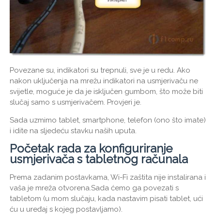
Povezane su, indikatori su trepnuli, sve je u redu. Ako
nakon uključenja na mrežu indikatori na usmjerivaču ne
svijetle, moguće je da je isključen gumbom, što može biti
slučaj samo s usmjerivačem. Provjeri je.
Sada uzmimo tablet, smartphone, telefon (ono što imate)
i idite na sljedeću stavku naših uputa.
Početak rada za konfiguriranje
usmjerivača s tabletnog računala
Prema zadanim postavkama, Wi-Fi zaštita nije instalirana i
vaša je mreža otvorena.Sada ćemo ga povezati s
tabletom (u mom slučaju, kada nastavim pisati tablet, ući
ću u uređaj s kojeg postavljamo).