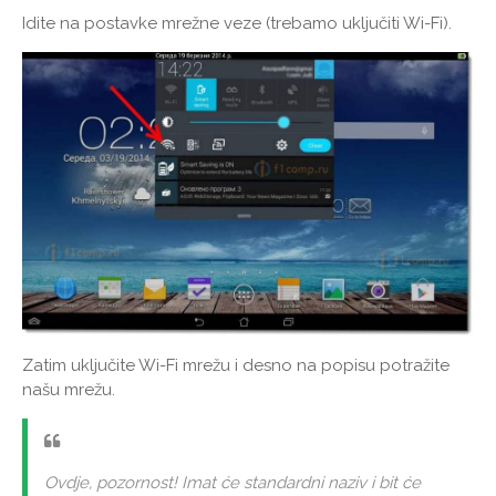
Idite na postavke mrežne veze (trebamo uključiti Wi-Fi).
Zatim uključite Wi-Fi mrežu i desno na popisu potražite
našu mrežu.
Ovdje, pozornost! Imat će standardni naziv i bit će