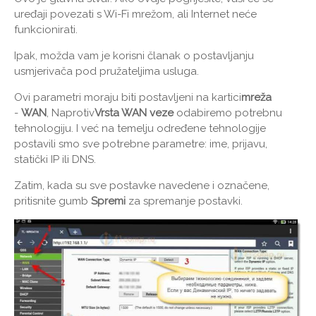
uređaji povezati s Wi-Fi mrežom, ali Internet neće
funkcionirati.
Ipak, možda vam je korisni članak o postavljanju
usmjerivača pod pružateljima usluga.
Ovi parametri moraju biti postavljeni na kartici
mreža
-
WAN
, Naprotiv
Vrsta WAN veze
odabiremo potrebnu
tehnologiju. I već na temelju određene tehnologije
postavili smo sve potrebne parametre: ime, prijavu,
statički IP ili DNS.
Zatim, kada su sve postavke navedene i označene,
pritisnite gumb
Spremi
za spremanje postavki.