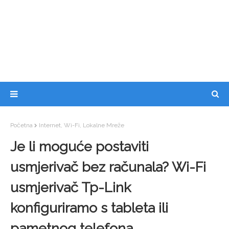
Početna
Internet, Wi-Fi, Lokalne Mreže
Je li moguće postaviti
usmjerivač bez računala? Wi-Fi
usmjerivač Tp-Link
konfiguriramo s tableta ili
pametnog telefona