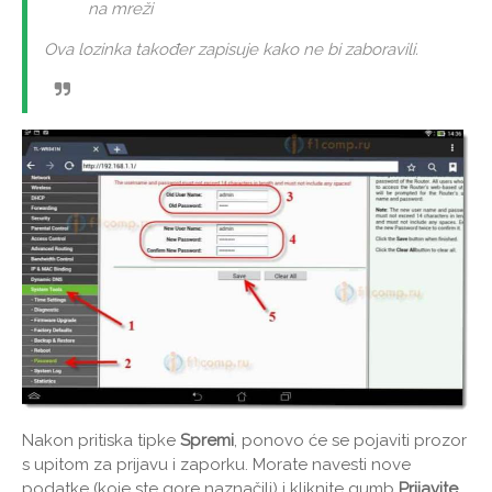
na mreži
Ova lozinka također zapisuje kako ne bi zaboravili.
Nakon pritiska tipke
Spremi
, ponovo će se pojaviti prozor
s upitom za prijavu i zaporku. Morate navesti nove
podatke (koje ste gore naznačili) i kliknite gumb
Prijavite