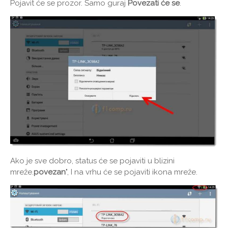
Pojavit će se prozor. Samo guraj
Povezati će se
.
Ako je sve dobro, status će se pojaviti u blizini
mreže.
povezan
", I na vrhu će se pojaviti ikona mreže.