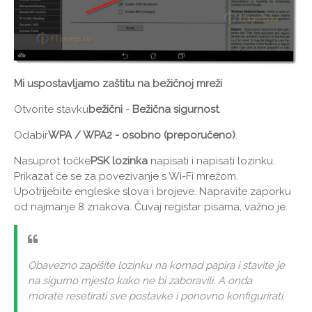
Mi uspostavljamo zaštitu na bežičnoj mreži
Otvorite stavku
bežični
-
Bežična sigurnost
.
Odabir
WPA / WPA2 - osobno (preporučeno)
.
Nasuprot točke
PSK lozinka
napisati i napisati lozinku.
Prikazat će se za povezivanje s Wi-Fi mrežom.
Upotrijebite engleske slova i brojeve. Napravite zaporku
od najmanje 8 znakova. Čuvaj registar pisama, važno je.
Obavezno zapišite lozinku na komad papira i stavite je
na sigurno mjesto kako ne bi zaboravili. A onda
morate resetirati sve postavke i ponovno konfigurirati.