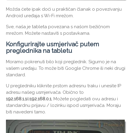
Možda ćete ipak doći u praktičan članak o povezivanju
Android uređaja s Wi-Fi mrežom.
Sve, naša je tableta povezana s našom bežičnom
mrežom. Možete nastaviti s postavkama.
Konfigurirajte usmjerivač putem
preglednika na tabletu
Moramo pokrenuti bilo koji preglednik. Sigurno je na
vašem uređaju. To može biti Google Chrome ili neki drugi
standard.
U pregledniku kliknite prstom adresnu traku i unesite IP
adresu našeg usmjerivača. Obično to
192.168.1.1
ili
192.168.0.1
, Možete pogledati ovu adresu i
standardnu ​​prijavu / lozinku ispod usmjerivača. Moraju
biti navedeni tamo.