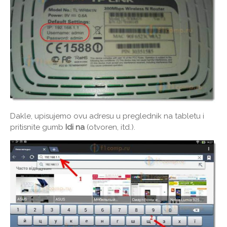
Dakle, upisujemo ovu adresu u preglednik na tabletu i
pritisnite gumb
Idi na
(otvoren, itd.).