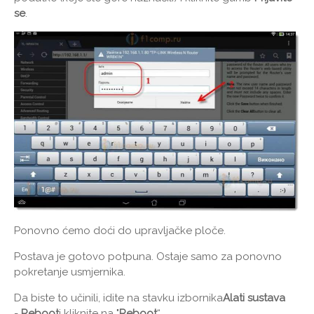
se
.
Ponovno ćemo doći do upravljačke ploče.
Postava je gotovo potpuna. Ostaje samo za ponovno
pokretanje usmjernika.
Da biste to učinili, idite na stavku izbornika
Alati sustava
-
Reboot
i kliknite na "
Reboot
“.