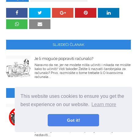
SLJEDEĆI ČLANAK
Je li moguće popraviti računalo?
Naravno da ne, jer ne možete ništa učiniti i nikada ne mislite
kako to učiniti! Vidi također:Želite li nazvati čarobnjaka za
računalo? Prvo, razmislite o tome trebate li.O kvarovima
računala...
PRETHODNI ČLANAK
This website uses cookies to ensure you get the
best experience on our website.
Learn more
Moguće opcije za punjenje baterije laptopa bez
punjača
Mnogo je ljudi koji istodobno prakticiraju nekoliko
Got it!
prijenosnih baterija za svoje prijenosno računalo. Ovaj je
pristup doista opravdan: dugo vremena bez mogućnosti
povezivanja s mrežom, možete promijeniti baterije i
nastaviti...