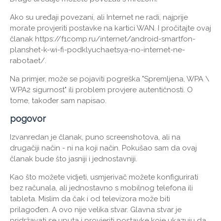
Ako su uređaji povezani, ali Internet ne radi, najprije
morate provjeriti postavke na kartici WAN. I pročitajte ovaj
članak https://f1comp.ru/internet/android-smartfon-
planshet-k-wi-fi-podklyuchaetsya-no-internet-ne-
rabotaet/.
Na primjer, može se pojaviti pogreška "Spremljena, WPA \
WPA2 sigurnost" ili problem provjere autentičnosti. O
tome, također sam napisao.
pogovor
Izvanredan je članak, puno screenshotova, ali na
drugačiji način - ni na koji način. Pokušao sam da ovaj
članak bude što jasniji i jednostavniji.
Kao što možete vidjeti, usmjerivač možete konfigurirati
bez računala, ali jednostavno s mobilnog telefona ili
tableta. Mislim da čak i od televizora može biti
prilagođen. A ovo nije velika stvar. Glavna stvar je
pridržavati se uputa i provjeriti postavke koje ukazuju da