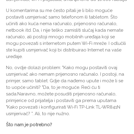
U komentarima su me često pitali je li bilo moguće
postaviti usmjerivač samo telefonom ili tabletom. Što
učiniti ako kuća nema računalo, prijenosno računalo,
netbook itd. Da, i nije teško zamisliti slučaj kada nemate
računalo, ali postoji mnogo mobilnih uređaja koji se
mogu povezati s internetom putem Wi-Fi mreže. I odlučili
ste kupiti usmjerivač koji bi distribuirao Internet na vaše
uređaje.
No, ovdje dolazi problem: "Kako mogu postaviti ovaj
usmjerivač ako nemam prijenosno računalo. I postoji, na
primjer, samo tablet. Gdje da nađemo upute i može li se
to uopće učiniti? "Da, to je moguće. Reći ću ti
sada.Naravno, možete posuditi prijenosno računalo,
primjerice od prijatelja i postaviti ga prema uputama
"Kako povezati i konfigurirati Wi-Fi TP-Link TL-WR841N
usmjerivač? ”. Ali, to nije nužno.
Što nam je potrebno?