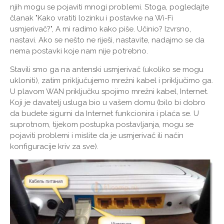
njih mogu se pojaviti mnogi problemi. Stoga, pogledajte
članak "Kako vratiti lozinku i postavke na Wi-Fi
usmjerivač?", A mi radimo kako piše. Učinio? Izvrsno,
nastavi. Ako se nešto ne riješi, nastavite, nadajmo se da
nema postavki koje nam nije potrebno.
Stavili smo ga na antenski usmjerivač (ukoliko se mogu
ukloniti), zatim priključujemo mrežni kabel i priključimo ga.
U plavom WAN priključku spojimo mrežni kabel, Internet.
Koji je davatelj usluga bio u vašem domu (bilo bi dobro
da budete sigurni da Internet funkcionira i plaća se. U
suprotnom, tijekom postupka postavljanja, mogu se
pojaviti problemi i mislite da je usmjerivač ili način
konfiguracije kriv za sve).