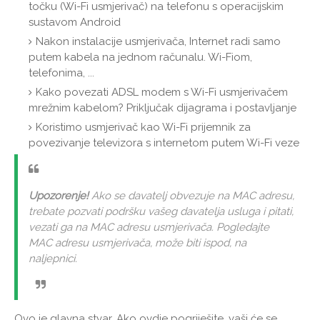
točku (Wi-Fi usmjerivač) na telefonu s operacijskim
sustavom Android
Nakon instalacije usmjerivača, Internet radi samo
putem kabela na jednom računalu. Wi-Fiom,
telefonima, ...
Kako povezati ADSL modem s Wi-Fi usmjerivačem
mrežnim kabelom? Priključak dijagrama i postavljanje
Koristimo usmjerivač kao Wi-Fi prijemnik za
povezivanje televizora s internetom putem Wi-Fi veze
Upozorenje!
Ako se davatelj obvezuje na MAC adresu,
trebate pozvati podršku vašeg davatelja usluga i pitati,
vezati ga na MAC adresu usmjerivača. Pogledajte
MAC adresu usmjerivača, može biti ispod, na
naljepnici.
Ovo je glavna stvar. Ako ovdje pogriješite, vaši će se