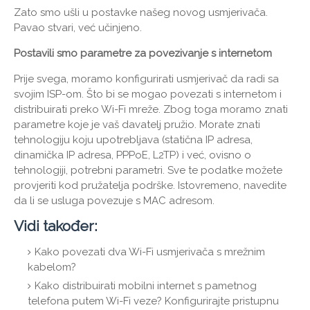
Zato smo ušli u postavke našeg novog usmjerivača.
Pavao stvari, već učinjeno.
Postavili smo parametre za povezivanje s internetom
Prije svega, moramo konfigurirati usmjerivač da radi sa
svojim ISP-om. Što bi se mogao povezati s internetom i
distribuirati preko Wi-Fi mreže. Zbog toga moramo znati
parametre koje je vaš davatelj pružio. Morate znati
tehnologiju koju upotrebljava (statična IP adresa,
dinamička IP adresa, PPPoE, L2TP) i već, ovisno o
tehnologiji, potrebni parametri. Sve te podatke možete
provjeriti kod pružatelja podrške. Istovremeno, navedite
da li se usluga povezuje s MAC adresom.
Vidi također:
Kako povezati dva Wi-Fi usmjerivača s mrežnim
kabelom?
Kako distribuirati mobilni internet s pametnog
telefona putem Wi-Fi veze? Konfigurirajte pristupnu