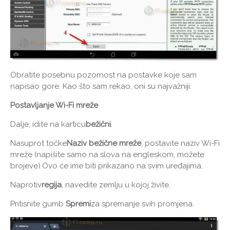
Obratite posebnu pozornost na postavke koje sam
napisao gore. Kao što sam rekao, oni su najvažniji.
Postavljanje Wi-Fi mreže
Dalje, idite na karticu
bežični
.
Nasuprot točke
Naziv bežične mreže
, postavite naziv Wi-Fi
mreže (napišite samo na slova na engleskom, možete
brojeve).Ovo će ime biti prikazano na svim uređajima.
Naprotiv
regija
, navedite zemlju u kojoj živite.
Pritisnite gumb
Spremi
za spremanje svih promjena.