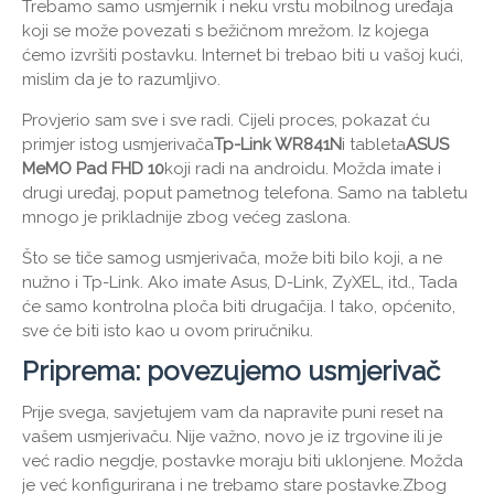
Trebamo samo usmjernik i neku vrstu mobilnog uređaja
koji se može povezati s bežičnom mrežom. Iz kojega
ćemo izvršiti postavku. Internet bi trebao biti u vašoj kući,
mislim da je to razumljivo.
Provjerio sam sve i sve radi. Cijeli proces, pokazat ću
primjer istog usmjerivača
Tp-Link WR841N
i tableta
ASUS
MeMO Pad FHD 10
koji radi na androidu. Možda imate i
drugi uređaj, poput pametnog telefona. Samo na tabletu
mnogo je prikladnije zbog većeg zaslona.
Što se tiče samog usmjerivača, može biti bilo koji, a ne
nužno i Tp-Link. Ako imate Asus, D-Link, ZyXEL, itd., Tada
će samo kontrolna ploča biti drugačija. I tako, općenito,
sve će biti isto kao u ovom priručniku.
Priprema: povezujemo usmjerivač
Prije svega, savjetujem vam da napravite puni reset na
vašem usmjerivaču. Nije važno, novo je iz trgovine ili je
već radio negdje, postavke moraju biti uklonjene. Možda
je već konfigurirana i ne trebamo stare postavke.Zbog