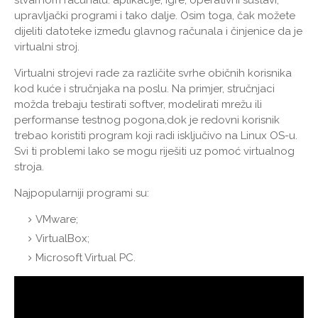
upravljački programi i tako dalje. Osim toga, čak možete
dijeliti datoteke između glavnog računala i činjenice da je
virtualni stroj.
Virtualni strojevi rade za različite svrhe običnih korisnika
kod kuće i stručnjaka na poslu. Na primjer, stručnjaci
možda trebaju testirati softver, modelirati mrežu ili
performanse testnog pogona,dok je redovni korisnik
trebao koristiti program koji radi isključivo na Linux OS-u.
Svi ti problemi lako se mogu riješiti uz pomoć virtualnog
stroja.
Najpopularniji programi su:
VMware;
VirtualBox;
Microsoft Virtual PC.