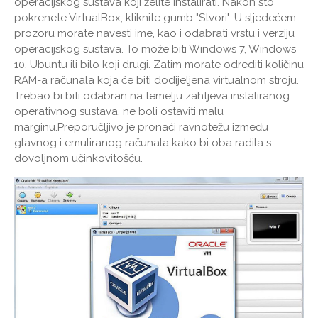
operacijskog sustava koji želite instalirati. Nakon što
pokrenete VirtualBox, kliknite gumb "Stvori". U sljedećem
prozoru morate navesti ime, kao i odabrati vrstu i verziju
operacijskog sustava. To može biti Windows 7, Windows
10, Ubuntu ili bilo koji drugi. Zatim morate odrediti količinu
RAM-a računala koja će biti dodijeljena virtualnom stroju.
Trebao bi biti odabran na temelju zahtjeva instaliranog
operativnog sustava, ne boli ostaviti malu
marginu.Preporučljivo je pronaći ravnotežu između
glavnog i emuliranog računala kako bi oba radila s
dovoljnom učinkovitošću.