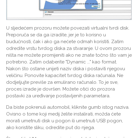
U sljedećem prozoru možete povezati virtualni tvrdi disk.
Preporuča se da ga izradite, jer je to korisno u
budućnosti, čak i ako ga nećete odmah koristiti. Zatim
odredite vrstu tvrdog diska za stvaranje. U ovom prozoru
ništa ne možete promijeniti ako ne znate točno što vam je
potrebno. Zatim odaberite "Dynamic ..." kao format.
Nakon što ostane unijeti naziv diska i postaviti njegovu
veličinu. Ponovite kapacitet tvrdog diska računala. Ne
dodjeljujte previše za emulirano računalo. To je sve,
proces izrade je dovršen. Možete otići do prozora
postavki za uređivanje postavljenih parametara.
Da biste pokrenuli automobil, kliknite gumb istog naziva.
Ovisno o tome koji medij želite instalirati, možda ćete
morati umetnuti disk u pogon ili umetnuti USB pogon,
ako koristite sliku, odredite put do njega.