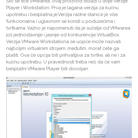
Što se tiče VMwarea, ovaj proizvod dolazi u dvije verzije:
Player i Workstation. Prva je lagana verzija za kućnu
upotrebu i besplatna je.Verzija radne stanice je više
funkcionalna i uglavnom se koristi u poduzećima i
tvrtkama. Važno je napomenuti da je sučelje od VMwarea
još jednostavnije i jasnije od konkurencije VirtualBox.
Verzija VMware Workstationa se uopće može nazvati
najboljim virtualnim strojem, međutim, morat ćete ga
platiti. Ova će opcija biti prihvatljiva za tvrtke, ali ne i za
kućnu upotrebu. U pravednosti treba reći da će vam
besplatni VMware Player biti dovoljan.