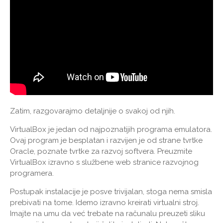
Zatim, razgovarajmo detaljnije o svakoj od njih.
VirtualBox je jedan od najpoznatijih programa emulatora.
Ovaj program je besplatan i razvijen je od strane tvrtke
Oracle, poznate tvrtke za razvoj softvera. Preuzmite
VirtualBox izravno s službene web stranice razvojnog
programera.
Postupak instalacije je posve trivijalan, stoga nema smisla
prebivati ​​na tome. Idemo izravno kreirati virtualni stroj.
Imajte na umu da već trebate na računalu preuzeti sliku