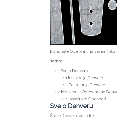
Instalirajte Opencart na vašem loka
sadržaj
1
Sve o Denveru
1.1
Instalacija Denvera
1.2
Pokretanje Denvera
2
Instaliranje Opencart na Denw
2.1
Instalirajte Opencart
Sve o Denveru
Što je Denver i što je to?