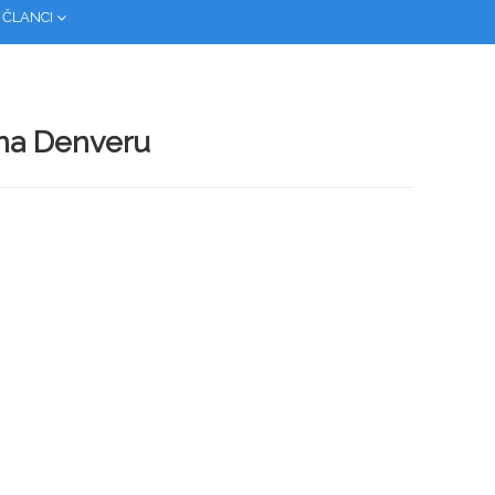
 ČLANCI
 na Denveru