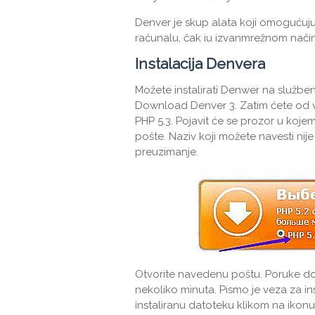
Denver je skup alata koji omogućuju
računalu, čak iu izvanmrežnom nači
Instalacija Denvera
Možete instalirati Denwer na služben
Download Denver 3. Zatim ćete od vas
PHP 5.3. Pojavit će se prozor u kojem
pošte. Naziv koji možete navesti nije
preuzimanje.
Otvorite navedenu poštu. Poruke dol
nekoliko minuta. Pismo je veza za ins
instaliranu datoteku klikom na ikon