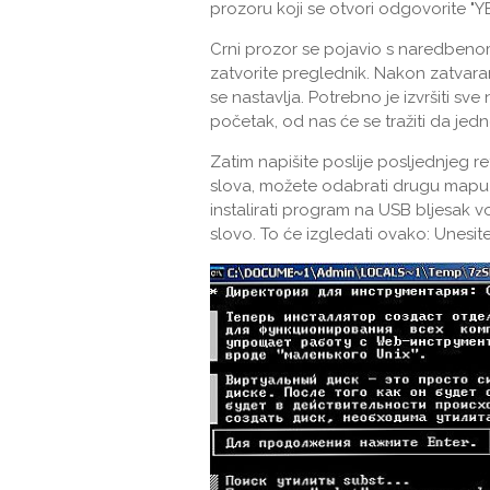
prozoru koji se otvori odgovorite "Y
Crni prozor se pojavio s naredbeno
zatvorite preglednik. Nakon zatvaran
se nastavlja. Potrebno je izvršiti s
početak, od nas će se tražiti da jedn
Zatim napišite poslije posljednjeg re
slova, možete odabrati drugu mapu za
instalirati program na USB bljesak vozi
slovo. To će izgledati ovako: Unesit