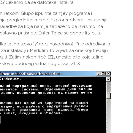
ES".Čekamo da se datoteka instalira.
m retkom. Glupo ispunite zahtjev programa i
ja preglednika Internet Explorer otvara i instalacija
ve naredbe za koje nam je zatraženo da izvršimo. Za
ostavno pritisnete Enter. To će se ponoviti 3 puta.
tka latino slovo "y" (bez navodnika). Prije određivanja
 instalaciju. Međutim, to vrijedi za one koji trebaju
ti. Zatim, nakon riječi [Z]:, unesite bilo koje latino
e slovo budućeg virtualnog diska [Z]: X.