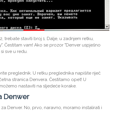
, trebate staviti broj 1. Dalje, u zadnjem retku,
y". Čestitam vam! Ako se prozor "Denver uspješno
si sve u redu.
orite preglednik. U retku preglednika napišite riječ
četna stranica Denvera. Čestitamo opet! U
možemo nastaviti na sljedeće korake.
na Denwer
za Denver. No, prvo, naravno, moramo instalirati i