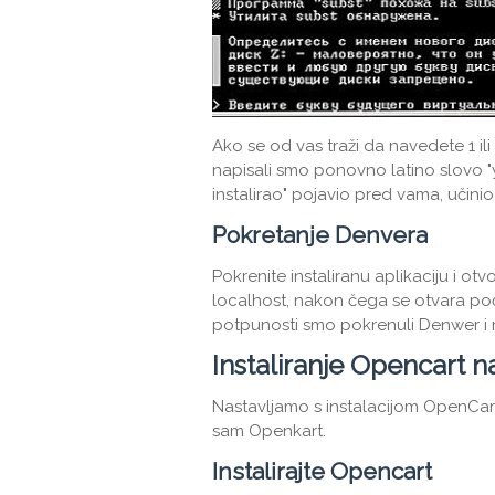
Ako se od vas traži da navedete 1 ili 2
napisali smo ponovno latino slovo "
instalirao" pojavio pred vama, učinio 
Pokretanje Denvera
Pokrenite instaliranu aplikaciju i otv
localhost, nakon čega se otvara po
potpunosti smo pokrenuli Denwer i 
Instaliranje Opencart 
Nastavljamo s instalacijom OpenCar 
sam Openkart.
Instalirajte Opencart