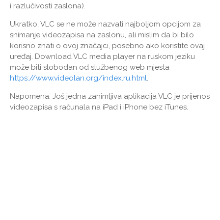
i razlučivosti zaslona).
Ukratko, VLC se ne može nazvati najboljom opcijom za
snimanje videozapisa na zaslonu, ali mislim da bi bilo
korisno znati o ovoj značajci, posebno ako koristite ovaj
uređaj. Download VLC media player na ruskom jeziku
može biti slobodan od službenog web mjesta
https://www.videolan.org/index.ru.html
.
Napomena: Još jedna zanimljiva aplikacija VLC je prijenos
videozapisa s računala na iPad i iPhone bez iTunes.