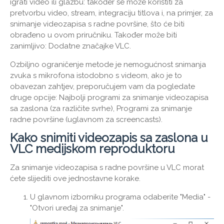
igrati video ili glazbu: također se može koristiti za
pretvorbu video, stream, integraciju titlova i, na primjer, za
snimanje videozapisa s radne površine, što će biti
obrađeno u ovom priručniku. Također može biti
zanimljivo: Dodatne značajke VLC.
Ozbiljno ograničenje metode je nemogućnost snimanja
zvuka s mikrofona istodobno s videom, ako je to
obavezan zahtjev, preporučujem vam da pogledate
druge opcije: Najbolji programi za snimanje videozapisa
sa zaslona (za različite svrhe), Programi za snimanje
radne površine (uglavnom za screencasts).
Kako snimiti videozapis sa zaslona u
VLC medijskom reproduktoru
Za snimanje videozapisa s radne površine u VLC morat
ćete slijediti ove jednostavne korake.
U glavnom izborniku programa odaberite "Media" -
"Otvori uređaj za snimanje".