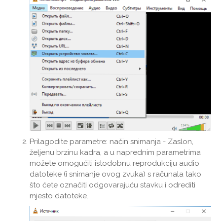
Prilagodite parametre: način snimanja - Zaslon,
željenu brzinu kadra, a u naprednim parametrima
možete omogućiti istodobnu reprodukciju audio
datoteke (i snimanje ovog zvuka) s računala tako
što ćete označiti odgovarajuću stavku i odrediti
mjesto datoteke.