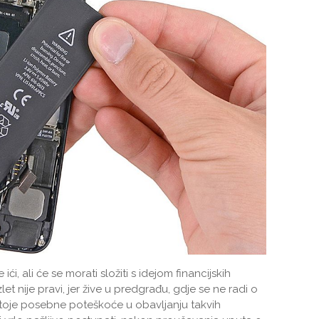
ći, ali će se morati složiti s idejom financijskih
et nije pravi, jer žive u predgrađu, gdje se ne radi o
stoje posebne poteškoće u obavljanju takvih