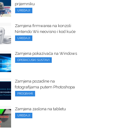
prijemniku
UREĐAJI
Zamjena firmwarea na konzoli
Nintendo Wii neovisno i kod kuće
UREĐAJI
Zamjena pokazivača na Windows
OPERACIJSKI SUSTAVI
Zamjena pozadine na
fotografijama putem Photoshopa
PROGRAMI
Zamjena zaslona na tabletu
UREĐAJI