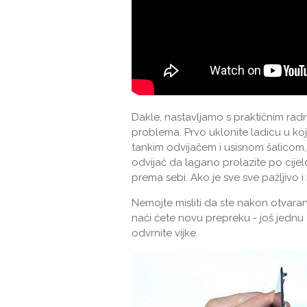
Dakle, nastavljamo s praktičnim ra
problema. Prvo uklonite ladicu u ko
tankim odvijačem i usisnom šalicom, 
odvijač da lagano prolazite po cij
prema sebi. Ako je sve sve pažljivo i
Nemojte misliti da ste nakon otvaranj
naći ćete novu prepreku - još jednu za
odvrnite vijke.