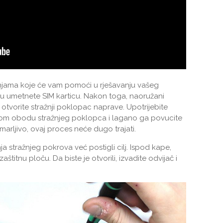
dnjama koje će vam pomoći u rješavanju vašeg
ju umetnete SIM karticu. Nakon toga, naoružani
otvorite stražnji poklopac naprave. Upotrijebite
elom obodu stražnjeg poklopca i lagano ga povucite
 marljivo, ovaj proces neće dugo trajati.
a stražnjeg pokrova već postigli cilj. Ispod kape,
štitnu ploču. Da biste je otvorili, izvadite odvijač i