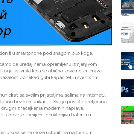
kloniti u smartphone pod snagom bilo koga.
aćamo da uređaj nema opremljenu izmjenjivom
akoga, ali vrsta koja se obično zove neizmjenjiva.
 Nažalost, ponekad gubi kapacitet, u svezi s tim
icirati sa svojim prijateljima, satima na Internetu.
potpuno bez komunikacije. Sve je postalo pretjerano
i drugim značajkama modernih naprava.
 u obzir je zamijeniti neuklonjivu bateriju u
bateriju koja se ne može ukloniti na pametnom