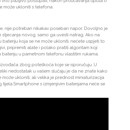
i vrlo pažljivo postupati, nakon proučavanja uputa o
e može ukloniti s telefona.
ije, nije potreban nikakav poseban napor. Dovoljno je
on stjecanja novog, samo ga uvesti natrag. Ako na
bateriju koja se ne može ukloniti, nećete uspjeti to
jivi, pripremiti alate i polako pratiti algoritam koji
u bateriju u pametnom telefonu vlastitim rukama.
 proizvođača zbog poteškoća koje se isporučuju. U
eliki nedostatak u vašem slučaju je da ne znate kako
 može ukloniti, ali velika je prednost miniaturizacija
 tijela.Smartphone s izmjenjivim baterijama neće se