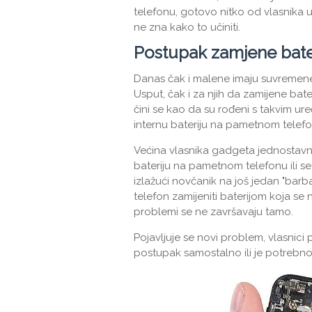
telefonu, gotovo nitko od vlasnika ur
ne zna kako to učiniti.
Postupak zamjene bater
Danas čak i malene imaju suvremene 
Usput, čak i za njih da zamijene bater
čini se kao da su rođeni s takvim ure
internu bateriju na pametnom telefo
Većina vlasnika gadgeta jednostavno
bateriju na pametnom telefonu ili se
izlažući novčanik na još jedan "barb
telefon zamijeniti baterijom koja se
problemi se ne završavaju tamo.
Pojavljuje se novi problem, vlasnici 
postupak samostalno ili je potrebno k