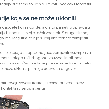
eđaja nije samo to učinio u životu, već čak i teoretski
ije koja se ne može ukloniti
gadgete koji ih koriste, a oni to pametno upravljaju.
iju ili napuniti to nije težak zadatak. S druge strane,
đajima. Međutim, to nije slučaj ako trebate zamijeniti
nu.
 se pitaju je li uopće moguće zamijeniti neizmijenivu
 morati blago reći zbogom i zauzvrat kupiti novu,
arski" prazan. Čak i kada se pitanje može li se pametni
 ne može ukloniti, primio je potvrdan odgovor,
pokušavaju shvatiti koliko je realno provesti takav
ontaktirati servisni centar.