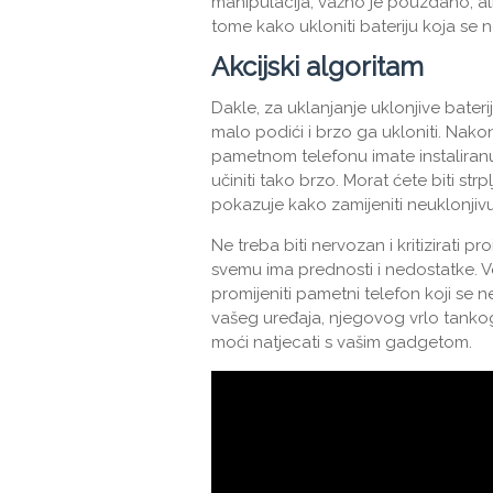
manipulacija, važno je pouzdano, al
tome kako ukloniti bateriju koja se n
Akcijski algoritam
Dakle, za uklanjanje uklonjive bater
malo podići i brzo ga ukloniti. Nak
pametnom telefonu imate instaliranu 
učiniti tako brzo. Morat ćete biti strpl
pokazuje kako zamijeniti neuklonjiv
Ne treba biti nervozan i kritizirati
svemu ima prednosti i nedostatke. V
promijeniti pametni telefon koji se ne
vašeg uređaja, njegovog vrlo tankog
moći natjecati s vašim gadgetom.