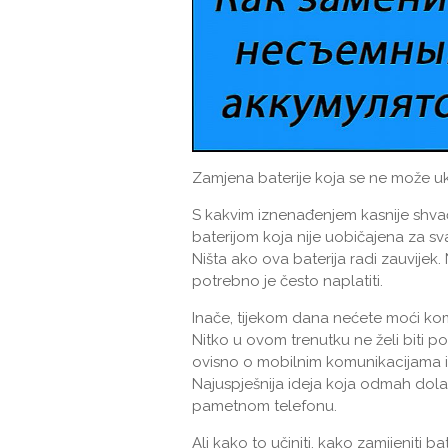
Zamjena baterije koja se ne može u
S kakvim iznenađenjem kasnije shv
baterijom koja nije uobičajena za sv
Ništa ako ova baterija radi zauvijek.
potrebno je često naplatiti.
Inače, tijekom dana nećete moći komun
Nitko u ovom trenutku ne želi biti 
ovisno o mobilnim komunikacijama 
Najuspješnija ideja koja odmah dolazi
pametnom telefonu.
Ali kako to učiniti, kako zamijeniti 