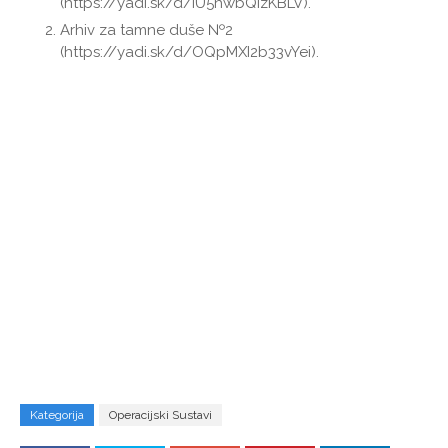
(https://yadi.sk/d/iU5hwbQizKBLV).
Arhiv za tamne duše №2
(https://yadi.sk/d/OQpMXI2b33vYei).
Kategorija
Operacijski Sustavi