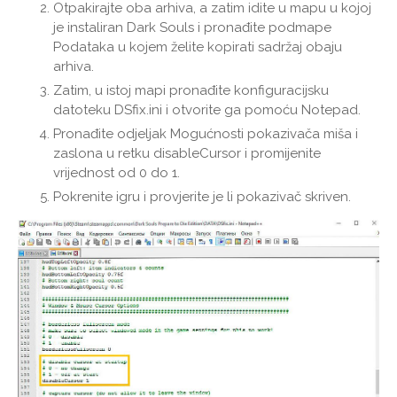
Otpakirajte oba arhiva, a zatim idite u mapu u kojoj
je instaliran Dark Souls i pronađite podmape
Podataka u kojem želite kopirati sadržaj obaju
arhiva.
Zatim, u istoj mapi pronađite konfiguracijsku
datoteku DSfix.ini i otvorite ga pomoću Notepad.
Pronađite odjeljak Mogućnosti pokazivača miša i
zaslona u retku disableCursor i promijenite
vrijednost od 0 do 1.
Pokrenite igru ​​i provjerite je li pokazivač skriven.