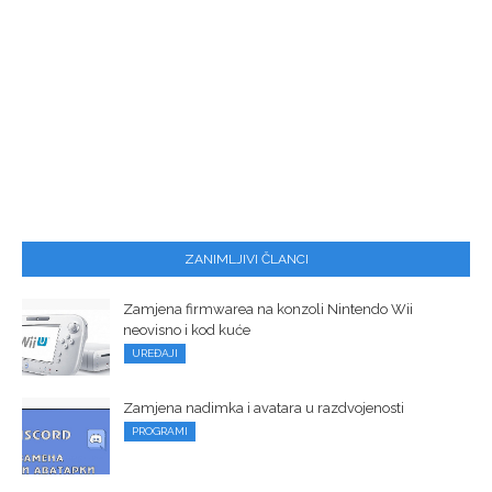
ZANIMLJIVI ČLANCI
Zamjena firmwarea na konzoli Nintendo Wii
neovisno i kod kuće
UREĐAJI
Zamjena nadimka i avatara u razdvojenosti
PROGRAMI