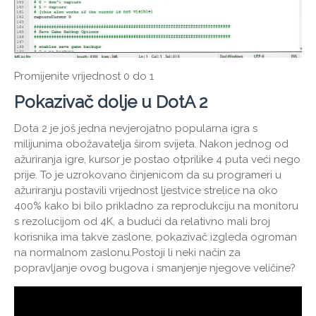
Promijenite vrijednost 0 do 1
Pokazivač dolje u DotA 2
Dota 2 je još jedna nevjerojatno popularna igra s
milijunima obožavatelja širom svijeta. Nakon jednog od
ažuriranja igre, kursor je postao otprilike 4 puta veći nego
prije. To je uzrokovano činjenicom da su programeri u
ažuriranju postavili vrijednost ljestvice strelice na oko
400% kako bi bilo prikladno za reprodukciju na monitoru
s rezolucijom od 4K, a budući da relativno mali broj
korisnika ima takve zaslone, pokazivač izgleda ogroman
na normalnom zaslonu.Postoji li neki način za
popravljanje ovog bugova i smanjenje njegove veličine?