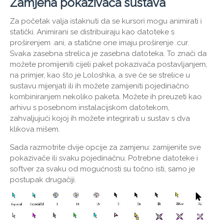
Zamjena pokazivača sustava
Za početak valja istaknuti da se kursori mogu animirati i
statički. Animirani se distribuiraju kao datoteke s
proširenjem .ani, a statične one imaju proširenje .cur.
Svaka zasebna strelica je zasebna datoteka. To znači da
možete promijeniti cijeli paket pokazivača postavljanjem,
na primjer, kao što je Loloshka, a sve će se strelice u
sustavu mijenjati ili ih možete zamijeniti pojedinačno
kombiniranjem nekoliko paketa. Možete ih preuzeti kao
arhivu s posebnom instalacijskom datotekom,
zahvaljujući kojoj ih možete integrirati u sustav s dva
klikova mišem.
Sada razmotrite dvije opcije za zamjenu: zamijenite sve
pokazivače ili svaku pojedinačnu. Potrebne datoteke i
softver za svaku od mogućnosti su točno isti, samo je
postupak drugačiji.