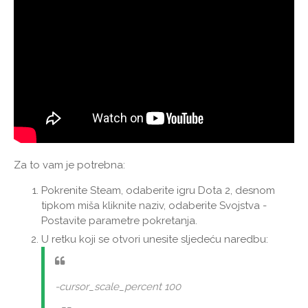
Za to vam je potrebna:
Pokrenite Steam, odaberite igru ​​Dota 2, desnom
tipkom miša kliknite naziv, odaberite Svojstva -
Postavite parametre pokretanja.
U retku koji se otvori unesite sljedeću naredbu:
-cursor_scale_percent 100