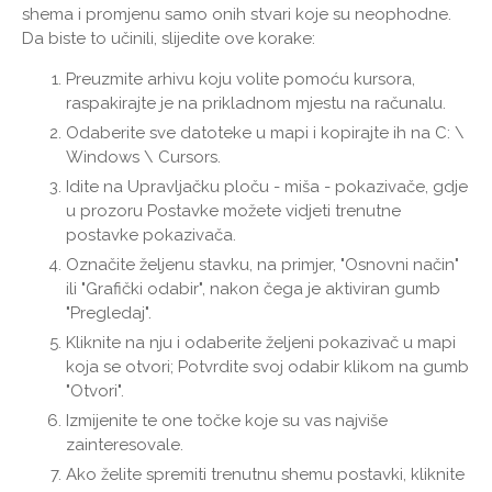
shema i promjenu samo onih stvari koje su neophodne.
Da biste to učinili, slijedite ove korake:
Preuzmite arhivu koju volite pomoću kursora,
raspakirajte je na prikladnom mjestu na računalu.
Odaberite sve datoteke u mapi i kopirajte ih na C: \
Windows \ Cursors.
Idite na Upravljačku ploču - miša - pokazivače, gdje
u prozoru Postavke možete vidjeti trenutne
postavke pokazivača.
Označite željenu stavku, na primjer, "Osnovni način"
ili "Grafički odabir", nakon čega je aktiviran gumb
"Pregledaj".
Kliknite na nju i odaberite željeni pokazivač u mapi
koja se otvori; Potvrdite svoj odabir klikom na gumb
"Otvori".
Izmijenite te one točke koje su vas najviše
zainteresovale.
Ako želite spremiti trenutnu shemu postavki, kliknite