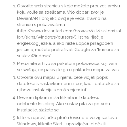
Otvorite web stranicu s koje možete preuzeti arhivu
koju volite sa strelicama. Vrlo dobar izvor je
DeviantART projekt, ovdje je veza izravno na
stranicu s pokazivačima
(http://www.deviantart.com/browse/all/customizat
ion/skins/windows/cursors/). Istina, riječ je
engleskog jezika, a ako niste uopće prilagođeni
jezicima, možete pretraživati ​​Google za "kursore za
sustav Windows".
Preuzmite arhivu sa paketom pokazivača koji vam
se sviđaju, raspakirajte ga u prikladnu mapu za vas.
Otvorite ovu mapu, u njemu ćete vidjeti popis
datoteka s nastavkom .ani ili .cur, kao i datoteke za
njihovu instalaciju s proširenjem inf.
Desnom tipkom miša kliknite inf datoteku i
odaberite Instaliraj. Ako sustav pita za potvrdu
instalacije, slažete se.
Idite na upravljačku ploču (ovisno o verziji sustava
Windows, kliknite Start - upravljačku ploču ili