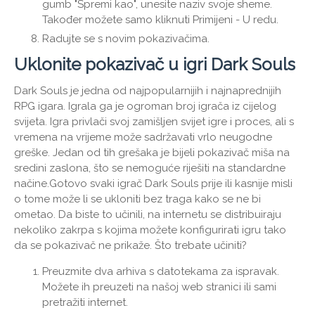
gumb "Spremi kao", unesite naziv svoje sheme.
Također možete samo kliknuti Primijeni - U redu.
Radujte se s novim pokazivačima.
Uklonite pokazivač u igri Dark Souls
Dark Souls je jedna od najpopularnijih i najnaprednijih
RPG igara. Igrala ga je ogroman broj igrača iz cijelog
svijeta. Igra privlači svoj zamišljen svijet igre i proces, ali s
vremena na vrijeme može sadržavati vrlo neugodne
greške. Jedan od tih grešaka je bijeli pokazivač miša na
sredini zaslona, ​​što se nemoguće riješiti na standardne
načine.Gotovo svaki igrač Dark Souls prije ili kasnije misli
o tome može li se ukloniti bez traga kako se ne bi
ometao. Da biste to učinili, na internetu se distribuiraju
nekoliko zakrpa s kojima možete konfigurirati igru ​​tako
da se pokazivač ne prikaže. Što trebate učiniti?
Preuzmite dva arhiva s datotekama za ispravak.
Možete ih preuzeti na našoj web stranici ili sami
pretražiti internet.