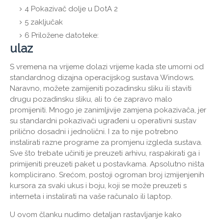
4
Pokazivač dolje u DotA 2
5
zaključak
6
Priložene datoteke:
ulaz
S vremena na vrijeme dolazi vrijeme kada ste umorni od
standardnog dizajna operacijskog sustava Windows.
Naravno, možete zamijeniti pozadinsku sliku ili staviti
drugu pozadinsku sliku, ali to će zapravo malo
promijeniti. Mnogo je zanimljivije zamjena pokazivača, jer
su standardni pokazivači ugrađeni u operativni sustav
prilično dosadni i jednolični. I za to nije potrebno
instalirati razne programe za promjenu izgleda sustava.
Sve što trebate učiniti je preuzeti arhivu, raspakirati ga i
primijeniti preuzeti paket u postavkama. Apsolutno ništa
komplicirano. Srećom, postoji ogroman broj izmijenjenih
kursora za svaki ukus i boju, koji se može preuzeti s
interneta i instalirati na vaše računalo ili laptop.
U ovom članku nudimo detaljan rastavljanje kako