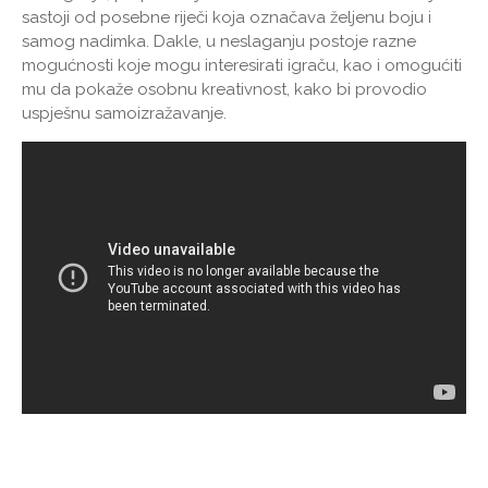
sastoji od posebne riječi koja označava željenu boju i
samog nadimka. Dakle, u neslaganju postoje razne
mogućnosti koje mogu interesirati igraču, kao i omogućiti
mu da pokaže osobnu kreativnost, kako bi provodio
uspješnu samoizražavanje.