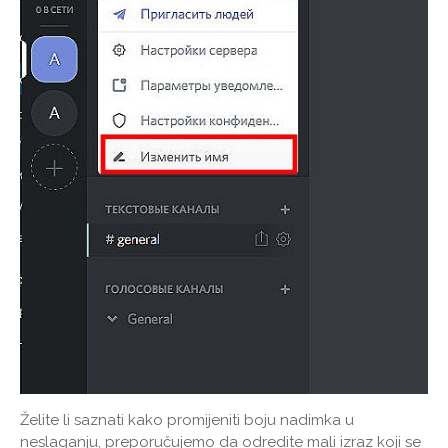
Želite li saznati kako promijeniti boju nadimka u
neslaganju, preporučujemo da odredite mali izraz koji se