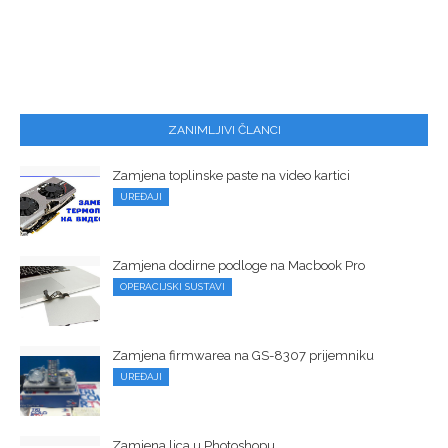
ZANIMLJIVI ČLANCI
Zamjena toplinske paste na video kartici
UREĐAJI
Zamjena dodirne podloge na Macbook Pro
OPERACIJSKI SUSTAVI
Zamjena firmwarea na GS-8307 prijemniku
UREĐAJI
Zamjena lica u Photoshopu