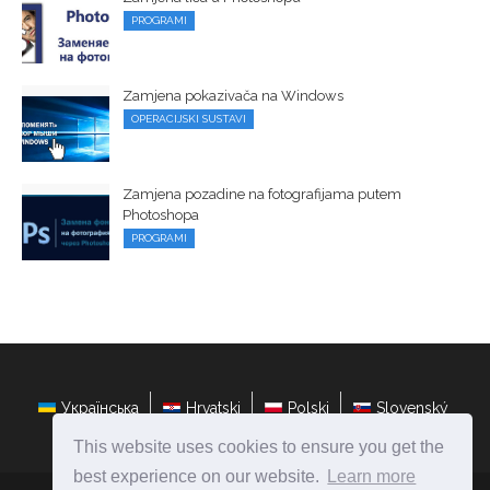
PROGRAMI
Zamjena pokazivača na Windows
OPERACIJSKI SUSTAVI
Zamjena pozadine na fotografijama putem
Photoshopa
PROGRAMI
Українська
Hrvatski
Polski
Slovenský
This website uses cookies to ensure you get the
best experience on our website.
Learn more